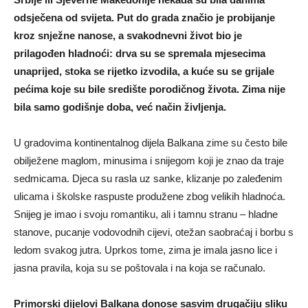
odsječena od svijeta. Put do grada značio je probijanje
kroz snježne nanose, a svakodnevni život bio je
prilagođen hladnoći: drva su se spremala mjesecima
unaprijed, stoka se rijetko izvodila, a kuće su se grijale
pećima koje su bile središte porodičnog života. Zima nije
bila samo godišnje doba, već način življenja.
U gradovima kontinentalnog dijela Balkana zime su često bile
obilježene maglom, minusima i snijegom koji je znao da traje
sedmicama. Djeca su rasla uz sanke, klizanje po zaleđenim
ulicama i školske raspuste produžene zbog velikih hladnoća.
Snijeg je imao i svoju romantiku, ali i tamnu stranu – hladne
stanove, pucanje vodovodnih cijevi, otežan saobraćaj i borbu s
ledom svakog jutra. Uprkos tome, zima je imala jasno lice i
jasna pravila, koja su se poštovala i na koja se računalo.
Primorski dijelovi Balkana donose sasvim drugačiju sliku