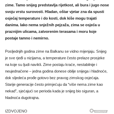
zime. Tamo snijeg predstavlja rijetkost, ali bura i jugo nose
svoju vrstu surovosti. Hladan, oštar vjetar zna da spusti
osjećaj temperature i do kosti, dok kiše mogu trajati
danima. Iako nema snježnih pejzaža, zima se osjeća u
praznijim ulicama, zatvorenim terasama i moru koje
postaje tamno i nemirno.
Posljednjih godina zime na Balkanu se vidno mijenjaju. Snijeg
je sve rjeđi u nizijama, a temperature često prelaze prosjeke
na koje su ljudi navikli. Zime postaju kraće, nestabilnije i
neujednačene – jedna godina donese obilje snijega i hladnoće,
dok sljedeća prođe gotovo bez pravog zimskog osjećaja.
Starije generacije često primjećuju da “više nema zime kao
nekad”, sjećajući se perioda kada je snijeg bio siguran, a
hladnoća dugotrajna.