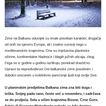
Zime na Balkanu oduvijek su imale poseban karakter, drugačiji
od onih na sjeveru Evrope, ali i znatno suroviji nego u
mediteranskim krajevima. One su mješavina planinske
oštrine, kontinentalne hladnoće i blagih južnih uticaja, zbog
čega se iz godine u godinu razlikuju, ponekad drastično.
Upravo ta nepredvidivost čini balkanske zime posebnim i
duboko urezanim u kolektivno pamćenje ljudi koji ovdje žive.
U planinskim predjelima Balkana zima zna biti duga i
teška. Snijeg pada rano, često već u novembru, i zadržava
se do proljeća. Sela u višim krajevima Bosne, Crne Gore,
Srbije ili Sjeverne Makedonije nekada su bila danima