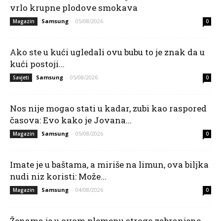
vrlo krupne plodove smokava
Samsung
-
05/08/2026
Magazin
0
Ako ste u kući ugledali ovu bubu to je znak da u
kući postoji...
Samsung
-
05/08/2026
Savjeti
0
Nos nije mogao stati u kadar, zubi kao raspored
časova: Evo kako je Jovana...
Samsung
-
05/08/2026
Magazin
0
Imate je u baštama, a miriše na limun, ova biljka
nudi niz koristi: Može...
Samsung
-
04/08/2026
Magazin
0
Ženama je u ovom plemenu strogo zabranjeno