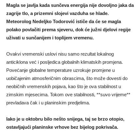
Magla se javlja kada sunčeva energija nije dovoljno jaka da
zagrije tlo, a prizemni slojevi vazduha se hlade.
Meteorolog Nedeljko Todorović ističe da će se magla
polako povlačiti prema sjeveru, dok će južni djelovi regije
uživati u sunčanijem i toplijem vremenu.
Ovakvi vremenski uslovi nisu samo rezultat lokalnog
anticiklona već i posljedica globalnih klimatskih promjena.
Povećanje globalne temperature uzrokuje promjene u
uobičajenim atmosferičnim obrascima, što može dovesti do
neobičnih vremenskih pojava, kao što je ova stabilnost u
zimskim mjesecima. Tokom ove stabilnosti, **suvo vrijeme**
prevladava čak i u planinskim predjelima.
Iako je u oktobru bilo nešto snijega, taj se brzo otopio,
ostavljajući planinske vrhove bez bijelog pokrivača.