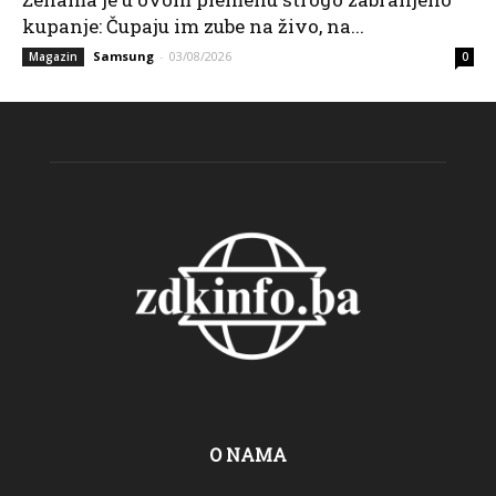
kupanje: Čupaju im zube na živo, na...
Samsung
-
03/08/2026
Magazin
0
O NAMA