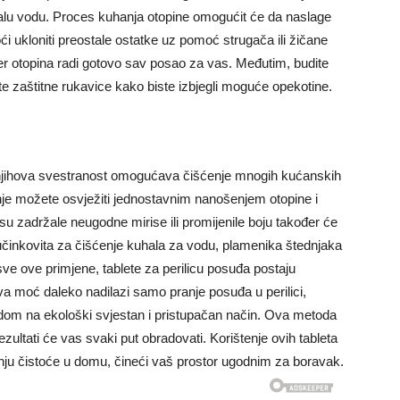
čalu vodu. Proces kuhanja otopine omogućit će da naslage
i ukloniti preostale ostatke uz pomoć strugača ili žičane
er otopina radi gotovo sav posao za vas. Međutim, budite
te zaštitne rukavice kako biste izbjegli moguće opekotine.
njihova svestranost omogućava čišćenje mnogih kućanskih
je možete osvježiti jednostavnim nanošenjem otopine i
su zadržale neugodne mirise ili promijenile boju također će
r učinkovita za čišćenje kuhala za vodu, plamenika štednjaka
z sve ove primjene, tablete za perilicu posuđa postaju
a moć daleko nadilazi samo pranje posuđa u perilici,
 dom na ekološki svjestan i pristupačan način. Ova metoda
ezultati će vas svaki put obradovati. Korištenje ovih tableta
anju čistoće u domu, čineći vaš prostor ugodnim za boravak.