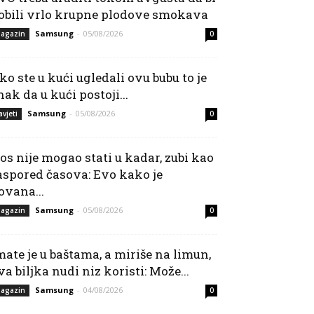
obili vrlo krupne plodove smokava
Samsung
-
05/08/2026
agazin
0
ko ste u kući ugledali ovu bubu to je
nak da u kući postoji...
Samsung
-
05/08/2026
avjeti
0
os nije mogao stati u kadar, zubi kao
aspored časova: Evo kako je
ovana...
Samsung
-
05/08/2026
agazin
0
mate je u baštama, a miriše na limun,
va biljka nudi niz koristi: Može...
Samsung
-
04/08/2026
agazin
0