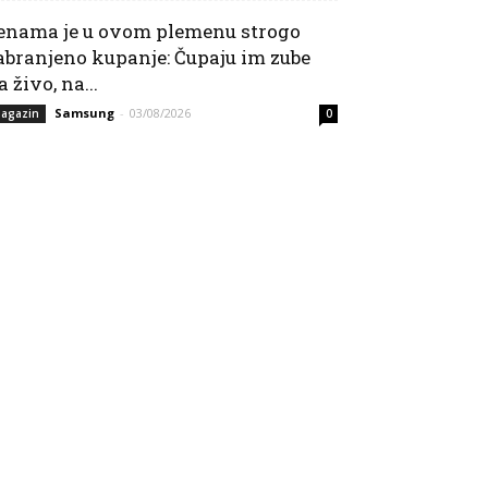
enama je u ovom plemenu strogo
abranjeno kupanje: Čupaju im zube
a živo, na...
Samsung
-
03/08/2026
agazin
0