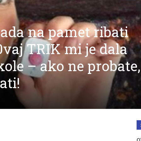
pada na pamet ribati
 0vaj TRIK mi je dala
kole – ako ne probate,
ati!
O