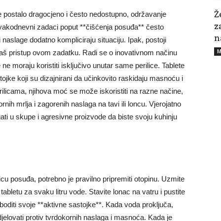
Ž
e postalo dragocjeno i često nedostupno, održavanje
z
Svakodnevni zadaci poput **čišćenja posuđa** često
n
aslage dodatno kompliciraju situaciju. Ipak, postoji
M
vaš pristup ovom zadatku. Radi se o inovativnom načinu
 ne moraju koristiti isključivo unutar same perilice. Tablete
jke koji su dizajnirani da učinkovito raskidaju masnoću i
rilicama, njihova moć se može iskoristiti na razne načine,
rnih mrlja i zagorenih naslaga na tavi ili loncu. Vjerojatno
ati u skupe i agresivne proizvode da biste svoju kuhinju
rilicu posuđa, potrebno je pravilno pripremiti otopinu. Uzmite
tabletu za svaku litru vode. Stavite lonac na vatru i pustite
boditi svoje **aktivne sastojke**. Kada voda proključa,
djelovati protiv tvrdokornih naslaga i masnoća. Kada je