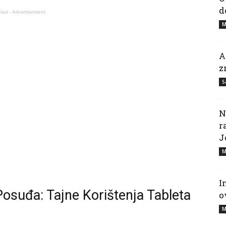
d
lasi - Advertisement
M
A
z
S
N
r
J
M
I
osuđa: Tajne Korištenja Tableta
o
M