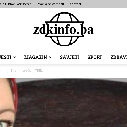
ila i uslovi korištenja
Pravila privatnosti
Kontakt
JESTI
MAGAZIN
SAVJETI
SPORT
ZDRAV
ZDK
ati prljave tave: 0vaj TRIK...
INFO