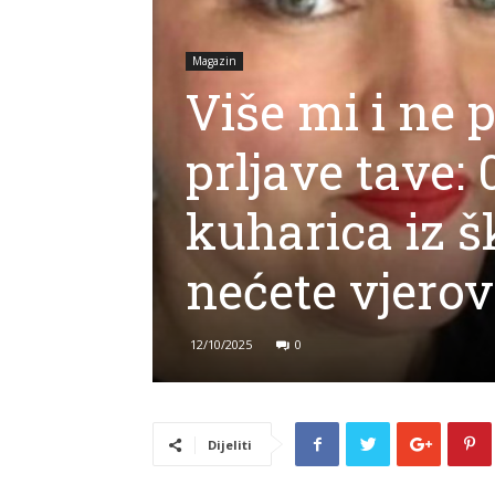
Magazin
Više mi i ne 
prljave tave:
kuharica iz š
nećete vjerov
12/10/2025
0
Dijeliti