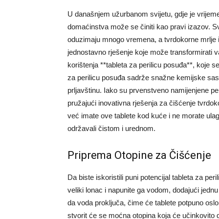
U današnjem užurbanom svijetu, gdje je vrijem
domaćinstva može se činiti kao pravi izazov. 
oduzimaju mnogo vremena, a tvrdokorne mrlje i n
jednostavno rješenje koje može transformirati 
korištenja **tableta za perilicu posuđa**, koje se
za perilicu posuđa sadrže snažne kemijske sasto
prljavštinu. Iako su prvenstveno namijenjene pe
pružajući inovativna rješenja za čišćenje tvrdoko
već imate ove tablete kod kuće i ne morate ulag
održavali čistom i urednom.
Priprema Otopine za Čišćenje
Da biste iskoristili puni potencijal tableta za pe
veliki lonac i napunite ga vodom, dodajući jednu 
da voda proključa, čime će tablete potpuno oslo
stvorit će se moćna otopina koja će učinkovito 