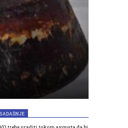
SADAŠNJE
VO treba uraditi tokom avgusta da bi