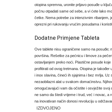
otopina spremna, uronite prljavo posuđe u klju
počnu otpadati same od sebe, a vi ćete lako moć
četke. Nema potrebe za intenzivnim ribanjem, j
oprezni pri rukovanju vrućim posudama i koristi
Dodatne Primjene Tableta
Ove tablete nisu ograničene samo na posuđe; 
površina. Rešetke za pećnicu i limove za pečen
ostavljanjem preko noći. Plastične posude koje 
profitirati od ovog tretmana. Otopina je takođe
i inox slavina, čineći ih sjajnima i bez mrlja. U
nezaobilazni alat u svakom domaćinstvu. Njihov
omogućavajući vam da očistite i osvježite svoj
ne samo da štedi vrijeme i trud, već i novac, a r
na inovativan način donosi revoluciju u održav