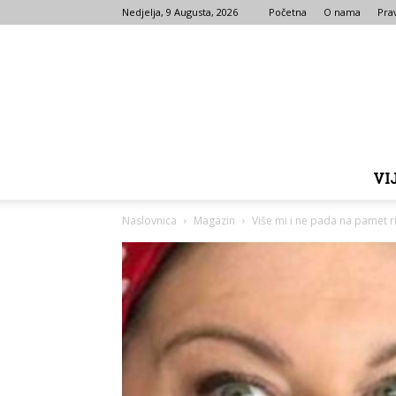
Nedjelja, 9 Augusta, 2026
Početna
O nama
Prav
VI
Naslovnica
Magazin
Više mi i ne pada na pamet rib