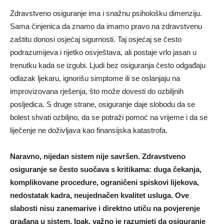
Zdravstveno osiguranje ima i snažnu psihološku dimenziju.
Sama činjenica da znamo da imamo pravo na zdravstvenu
zaštitu donosi osjećaj sigurnosti. Taj osjećaj se često
podrazumijeva i rijetko osvještava, ali postaje vrlo jasan u
trenutku kada se izgubi. Ljudi bez osiguranja često odgađaju
odlazak ljekaru, ignorišu simptome ili se oslanjaju na
improvizovana rješenja, što može dovesti do ozbiljnih
posljedica. S druge strane, osiguranje daje slobodu da se
bolest shvati ozbiljno, da se potraži pomoć na vrijeme i da se
liječenje ne doživljava kao finansijska katastrofa.
Naravno, nijedan sistem nije savršen. Zdravstveno
osiguranje se često suočava s kritikama: duga čekanja,
komplikovane procedure, ograničeni spiskovi lijekova,
nedostatak kadra, neujednačen kvalitet usluga. Ove
slabosti nisu zanemarive i direktno utiču na povjerenje
građana u sistem. Ipak, važno je razumjeti da osiguranje