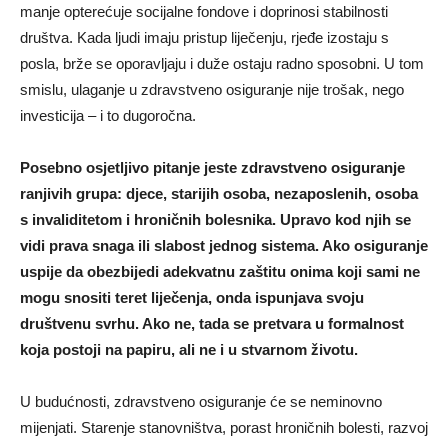
manje opterećuje socijalne fondove i doprinosi stabilnosti
društva. Kada ljudi imaju pristup liječenju, rjeđe izostaju s
posla, brže se oporavljaju i duže ostaju radno sposobni. U tom
smislu, ulaganje u zdravstveno osiguranje nije trošak, nego
investicija – i to dugoročna.
Posebno osjetljivo pitanje jeste zdravstveno osiguranje
ranjivih grupa: djece, starijih osoba, nezaposlenih, osoba
s invaliditetom i hroničnih bolesnika. Upravo kod njih se
vidi prava snaga ili slabost jednog sistema. Ako osiguranje
uspije da obezbijedi adekvatnu zaštitu onima koji sami ne
mogu snositi teret liječenja, onda ispunjava svoju
društvenu svrhu. Ako ne, tada se pretvara u formalnost
koja postoji na papiru, ali ne i u stvarnom životu.
U budućnosti, zdravstveno osiguranje će se neminovno
mijenjati. Starenje stanovništva, porast hroničnih bolesti, razvoj