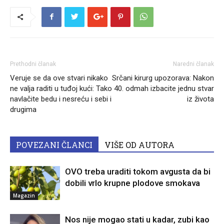
Prethodni članak
Naredni članak
Veruje se da ove stvari nikako
Srčani kirurg upozorava: Nakon
ne valja raditi u tuđoj kući: Tako
40. odmah izbacite jednu stvar
navlačite bedu i nesreću i sebi i
iz života
drugima
POVEZANI ČLANCI
VIŠE OD AUTORA
OVO treba uraditi tokom avgusta da bi
dobili vrlo krupne plodove smokava
Magazin
Nos nije mogao stati u kadar, zubi kao