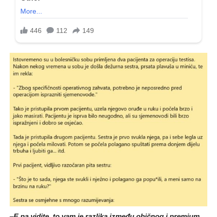
–
E pa vidite, to vam je razlika između običnog i premium,