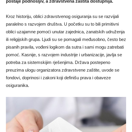
postaje podnošljiv, a zdravstvena zaštita dostupnija.
Kroz historiju, oblici zdravstvenog osiguranja su se razvijali
paralelno s razvojem društva. U početku su to bili primitivni
oblici uzajamne pomoći unutar zajednica, zanatskih udruženja
ili religijskih grupa. Ljudi su se pomagali međusobno, često bez
pisanih pravila, vođeni logikom da sutra i sami mogu zatrebati
pomoć. Kasnije, s razvojem industrije i urbanizacije, javlja se
potreba za sistemskijim rješenjima. Država postepeno
preuzima ulogu organizatora zdravstvene zaštite, uvode se
fondovi, doprinosi i zakoni koji definišu prava i obaveze
osiguranika.