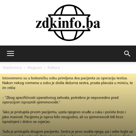
ZDK
Naslovnica
Magazin
Kultura
INFO