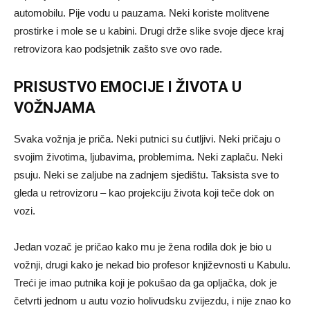
automobilu. Pije vodu u pauzama. Neki koriste molitvene
prostirke i mole se u kabini. Drugi drže slike svoje djece kraj
retrovizora kao podsjetnik zašto sve ovo rade.
PRISUSTVO EMOCIJE I ŽIVOTA U
VOŽNJAMA
Svaka vožnja je priča. Neki putnici su ćutljivi. Neki pričaju o
svojim životima, ljubavima, problemima. Neki zaplaču. Neki
psuju. Neki se zaljube na zadnjem sjedištu. Taksista sve to
gleda u retrovizoru – kao projekciju života koji teče dok on
vozi.
Jedan vozač je pričao kako mu je žena rodila dok je bio u
vožnji, drugi kako je nekad bio profesor književnosti u Kabulu.
Treći je imao putnika koji je pokušao da ga opljačka, dok je
četvrti jednom u autu vozio holivudsku zvijezdu, i nije znao ko