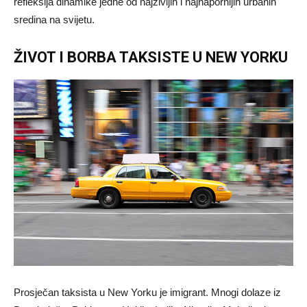
refleksija dinamike jedne od najživljih i najnapornijih urbanih
sredina na svijetu.
ŽIVOT I BORBA TAKSISTE U NEW YORKU
Prosječan taksista u New Yorku je imigrant. Mnogi dolaze iz