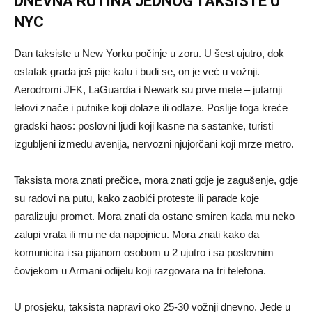
DNEVNA RUTINA JEDNOG TAKSISTE U
NYC
Dan taksiste u New Yorku počinje u zoru. U šest ujutro, dok
ostatak grada još pije kafu i budi se, on je već u vožnji.
Aerodromi JFK, LaGuardia i Newark su prve mete – jutarnji
letovi znače i putnike koji dolaze ili odlaze. Poslije toga kreće
gradski haos: poslovni ljudi koji kasne na sastanke, turisti
izgubljeni između avenija, nervozni njujorčani koji mrze metro.
Taksista mora znati prečice, mora znati gdje je zagušenje, gdje
su radovi na putu, kako zaobići proteste ili parade koje
paralizuju promet. Mora znati da ostane smiren kada mu neko
zalupi vrata ili mu ne da napojnicu. Mora znati kako da
komunicira i sa pijanom osobom u 2 ujutro i sa poslovnim
čovjekom u Armani odijelu koji razgovara na tri telefona.
U prosjeku, taksista napravi oko 25-30 vožnji dnevno. Jede u