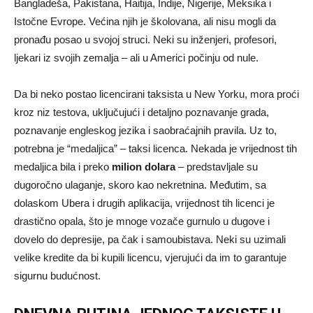
Bangladeša, Pakistana, Haitija, Indije, Nigerije, Meksika i
Istočne Evrope. Većina njih je školovana, ali nisu mogli da
pronađu posao u svojoj struci. Neki su inženjeri, profesori,
ljekari iz svojih zemalja – ali u Americi počinju od nule.
Da bi neko postao licencirani taksista u New Yorku, mora proći
kroz niz testova, uključujući i detaljno poznavanje grada,
poznavanje engleskog jezika i saobraćajnih pravila. Uz to,
potrebna je “medaljica” – taksi licenca. Nekada je vrijednost tih
medaljica bila i preko
milion dolara
– predstavljale su
dugoročno ulaganje, skoro kao nekretnina. Međutim, sa
dolaskom Ubera i drugih aplikacija, vrijednost tih licenci je
drastično opala, što je mnoge vozače gurnulo u dugove i
dovelo do depresije, pa čak i samoubistava. Neki su uzimali
velike kredite da bi kupili licencu, vjerujući da im to garantuje
sigurnu budućnost.