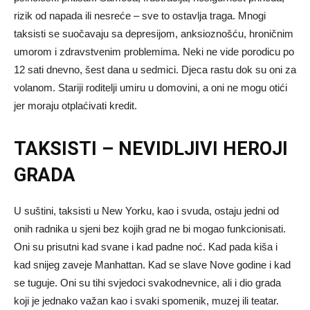
rizik od napada ili nesreće – sve to ostavlja traga. Mnogi
taksisti se suočavaju sa depresijom, anksioznošću, hroničnim
umorom i zdravstvenim problemima. Neki ne vide porodicu po
12 sati dnevno, šest dana u sedmici. Djeca rastu dok su oni za
volanom. Stariji roditelji umiru u domovini, a oni ne mogu otići
jer moraju otplaćivati kredit.
TAKSISTI – NEVIDLJIVI HEROJI
GRADA
U suštini, taksisti u New Yorku, kao i svuda, ostaju jedni od
onih radnika u sjeni bez kojih grad ne bi mogao funkcionisati.
Oni su prisutni kad svane i kad padne noć. Kad pada kiša i
kad snijeg zaveje Manhattan. Kad se slave Nove godine i kad
se tuguje. Oni su tihi svjedoci svakodnevnice, ali i dio grada
koji je jednako važan kao i svaki spomenik, muzej ili teatar.