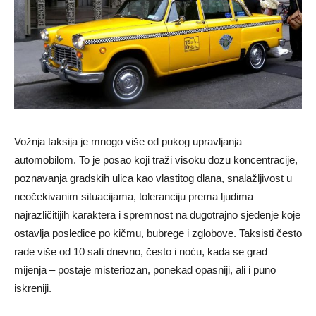
Vožnja taksija je mnogo više od pukog upravljanja
automobilom. To je posao koji traži visoku dozu koncentracije,
poznavanja gradskih ulica kao vlastitog dlana, snalažljivost u
neočekivanim situacijama, toleranciju prema ljudima
najrazličitijih karaktera i spremnost na dugotrajno sjedenje koje
ostavlja posledice po kičmu, bubrege i zglobove. Taksisti često
rade više od 10 sati dnevno, često i noću, kada se grad
mijenja – postaje misteriozan, ponekad opasniji, ali i puno
iskreniji.