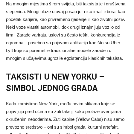
Na mnogim mjestima širom svijeta, biti taksista je i društvena
stepenica. Mnogi ulaze u ovaj posao jer nisu imali izbora, kao
početak karijere, kao privremeno rješenje ili kao životni poziv.
Neki voze vlastiti automobil, dok drugi iznajmljuju vozilo od
firmi. Zarade variraju, uslovi su često teški, konkurencija je
ogromna – posebno sa pojavom aplikacija kao što su Uber i
Lyft koje su poremetile tradicionalne modele zarade i u
mnogim slučajevima ugrozile egzistenciju klasičnih taksista.
TAKSISTI U NEW YORKU –
SIMBOL JEDNOG GRADA
Kada zamislimo New York, među prvim slikama koje se
pojavljuju pred očima su žuti taksiji kako prolaze avenijama
okruženim neboderima. Žuti kabine (Yellow Cabs) nisu samo
prevozno sredstvo – oni su simbol grada, kulturni artefakt,