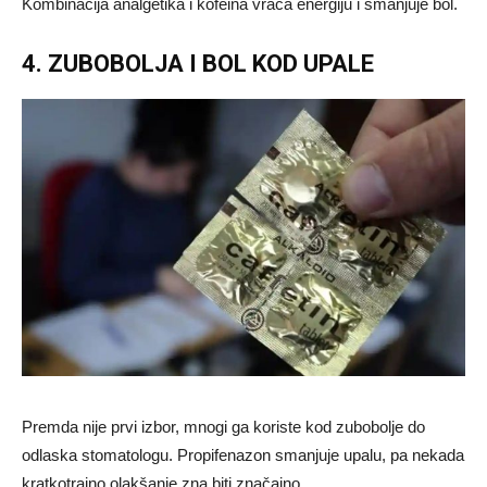
Kombinacija analgetika i kofeina vraća energiju i smanjuje bol.
4. ZUBOBOLJA I BOL KOD UPALE
Premda nije prvi izbor, mnogi ga koriste kod zubobolje do
odlaska stomatologu. Propifenazon smanjuje upalu, pa nekada
kratkotrajno olakšanje zna biti značajno.