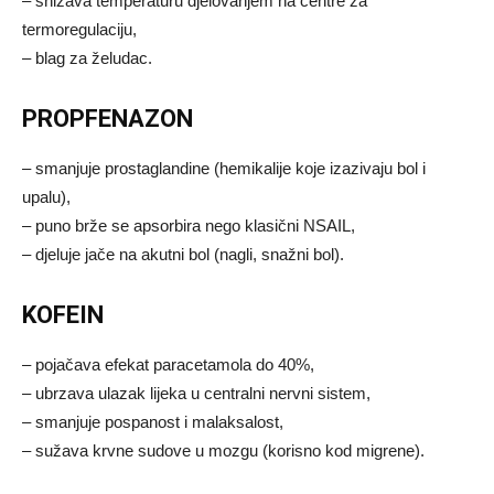
– snižava temperaturu djelovanjem na centre za
termoregulaciju,
– blag za želudac.
PROPFENAZON
– smanjuje prostaglandine (hemikalije koje izazivaju bol i
upalu),
– puno brže se apsorbira nego klasični NSAIL,
– djeluje jače na akutni bol (nagli, snažni bol).
KOFEIN
– pojačava efekat paracetamola do 40%,
– ubrzava ulazak lijeka u centralni nervni sistem,
– smanjuje pospanost i malaksalost,
– sužava krvne sudove u mozgu (korisno kod migrene).