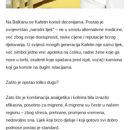
Na Balkanu se Kafetin koristi decenijama. Postao je
svojevrstan „narodni lijek“ – ne u smislu alternativne medicine,
već zbog svoje dostupnosti, niske cijene i reputacije brzog
djelovanja. U svijesti mnogih generacija Kafetin nije samo lijek,
već simbol jedne ere: apoteka na ćošku, radne žene koje ga
nose u torbi, studenti koje spašava pred ispit, vozači kamiona
koji ga koriste na dugim relacijama.
Zašto je opstao toliko dugo?
Zato što je kombinacija analgetika i kofeina bila izrazito
efikasna, posebno za migrene. A migrene su česte u našem
regionu – zbog stresa, prehrane, promjena vremena,
nedovoljno sna. Lijek koji brzo djeluje i koji gotovo svi dobro
podnose postao je standard.