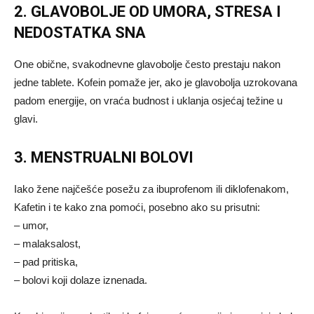
2. GLAVOBOLJE OD UMORA, STRESA I
NEDOSTATKA SNA
One obične, svakodnevne glavobolje često prestaju nakon
jedne tablete. Kofein pomaže jer, ako je glavobolja uzrokovana
padom energije, on vraća budnost i uklanja osjećaj težine u
glavi.
3. MENSTRUALNI BOLOVI
Iako žene najčešće posežu za ibuprofenom ili diklofenakom,
Kafetin i te kako zna pomoći, posebno ako su prisutni:
– umor,
– malaksalost,
– pad pritiska,
– bolovi koji dolaze iznenada.