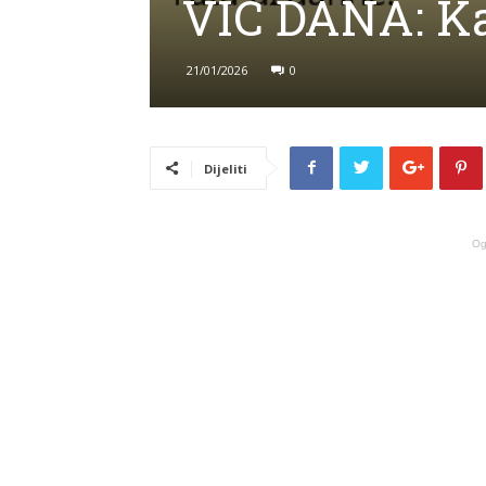
VIC DANA: Ka
21/01/2026
0
Dijeliti
Og