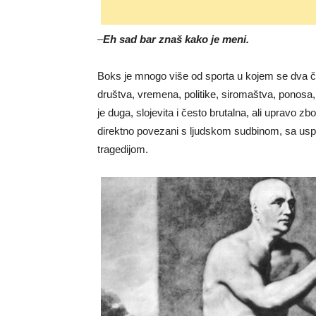
–
Eh sad bar znaš kako je meni.
Boks je mnogo više od sporta u kojem se dva čo
društva, vremena, politike, siromaštva, ponosa,
je duga, slojevita i često brutalna, ali upravo zb
direktno povezani s ljudskom sudbinom, sa usp
tragedijom.