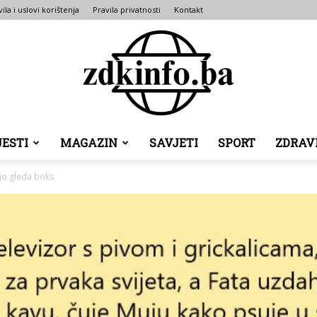
ila i uslovi korištenja
Pravila privatnosti
Kontakt
JESTI
MAGAZIN
SAVJETI
SPORT
ZDRAV
ZDK
jo gleda boks
INFO