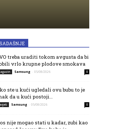
SADAŠNJE
VO treba uraditi tokom avgusta da bi
obili vrlo krupne plodove smokava
Samsung
-
05/08/2026
agazin
0
ko ste u kući ugledali ovu bubu to je
nak da u kući postoji...
Samsung
-
05/08/2026
avjeti
0
os nije mogao stati u kadar, zubi kao