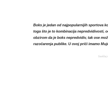
Boks je jedan od najpopularnijih sportova ko
toga što je to kombinacija nepredvidivosti, o
obzirom da je boks nepredvidiv, tak ose mož
razočarenja publike. U ovoj priči imamo Muju
Sadržaj 