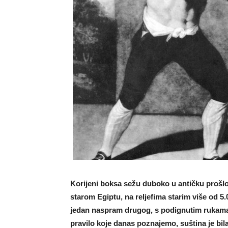
Korijeni boksa sežu duboko u antičku prošlo
starom Egiptu, na reljefima starim više od 5.
jedan naspram drugog, s podignutim rukama,
pravilo koje danas poznajemo, suština je bila 