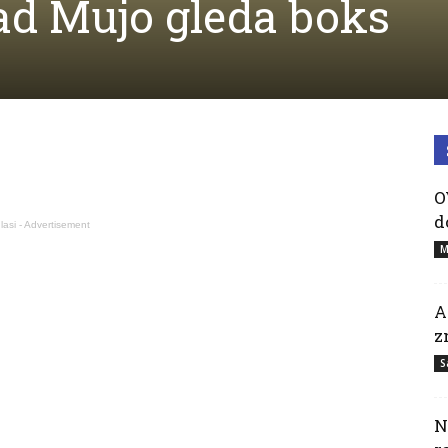
d Mujo gleda boks
O
d
lasi - Advertisement
M
A
z
S
N