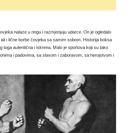
vjeka nalaze u ringu i razmjenjuju udarce. On je ogledalo
 ali i lične borbe čovjeka sa samim sobom. Historija boksa
og toga autentična i iskrena. Malo je sportova koji su tako
onima i padovima, sa slavom i zaboravom, sa herojstvom i