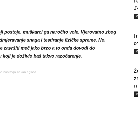
r
J
M
ji postoje, muškarci ga naročito vole. Vjerovatno zbog
I
dmjeravanje snaga i testiranje fizičke spreme. No,
o
e završiti meč jako brzo a to onda dovodi do
M
 koji je doživio baš takvo razočarenje.
Ž
se nastavlja nakon oglasa
z
n
M