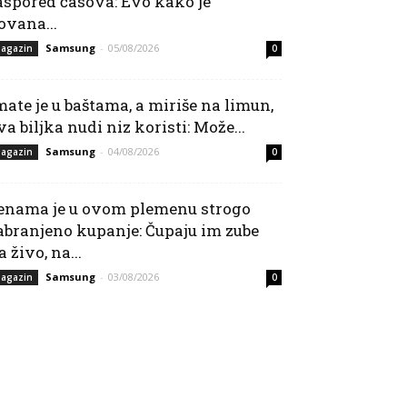
aspored časova: Evo kako je
ovana...
Samsung
-
05/08/2026
agazin
0
mate je u baštama, a miriše na limun,
va biljka nudi niz koristi: Može...
Samsung
-
04/08/2026
agazin
0
enama je u ovom plemenu strogo
abranjeno kupanje: Čupaju im zube
a živo, na...
Samsung
-
03/08/2026
agazin
0