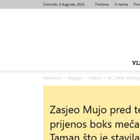
Četvrtak, 6 Augusta, 2026
Početna
O nama
Prav
VI
Naslovnica
Magazin
Kultura
VIC DANA: Kad Mu