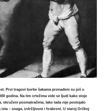
st. Prvi tragovi borbe šakama pronađeni su još u
000 godina. Na tim crtežima vide se ljudi kako stoje
 okruženi posmatračima. Iako tada nije postojalo
ista – snaga, izdržljivost i hrabrost. U staroj Grčkoj