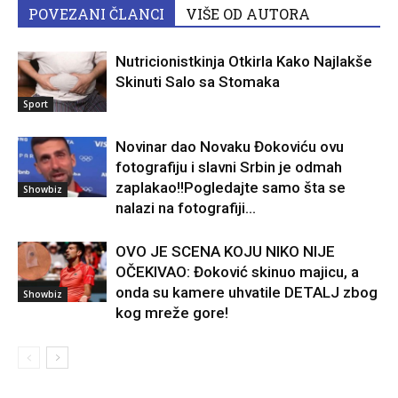
POVEZANI ČLANCI
VIŠE OD AUTORA
Nutricionistkinja Otkirla Kako Najlakše
Skinuti Salo sa Stomaka
Sport
Novinar dao Novaku Đokoviću ovu
fotografiju i slavni Srbin je odmah
zaplakao!!Pogledajte samo šta se
Showbiz
nalazi na fotografiji…
OVO JE SCENA KOJU NIKO NIJE
OČEKIVAO: Đoković skinuo majicu, a
onda su kamere uhvatile DETALJ zbog
Showbiz
kog mreže gore!