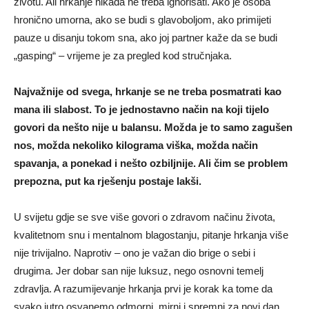
životu. Ali hrkanje nikada ne treba ignorisati. Ako je osoba
hronično umorna, ako se budi s glavoboljom, ako primijeti
pauze u disanju tokom sna, ako joj partner kaže da se budi
„gasping“ – vrijeme je za pregled kod stručnjaka.
Najvažnije od svega, hrkanje se ne treba posmatrati kao
mana ili slabost. To je jednostavno način na koji tijelo
govori da nešto nije u balansu. Možda je to samo zagušen
nos, možda nekoliko kilograma viška, možda način
spavanja, a ponekad i nešto ozbiljnije. Ali čim se problem
prepozna, put ka rješenju postaje lakši.
U svijetu gdje se sve više govori o zdravom načinu života,
kvalitetnom snu i mentalnom blagostanju, pitanje hrkanja više
nije trivijalno. Naprotiv – ono je važan dio brige o sebi i
drugima. Jer dobar san nije luksuz, nego osnovni temelj
zdravlja. A razumijevanje hrkanja prvi je korak ka tome da
svako jutro osvanemo odmorni, mirni i spremni za novi dan.