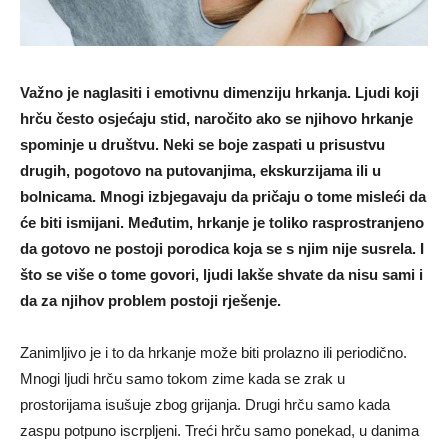
Važno je naglasiti i emotivnu dimenziju hrkanja. Ljudi koji
hrču često osjećaju stid, naročito ako se njihovo hrkanje
spominje u društvu. Neki se boje zaspati u prisustvu
drugih, pogotovo na putovanjima, ekskurzijama ili u
bolnicama. Mnogi izbjegavaju da pričaju o tome misleći da
će biti ismijani. Međutim, hrkanje je toliko rasprostranjeno
da gotovo ne postoji porodica koja se s njim nije susrela. I
što se više o tome govori, ljudi lakše shvate da nisu sami i
da za njihov problem postoji rješenje.
Zanimljivo je i to da hrkanje može biti prolazno ili periodično.
Mnogi ljudi hrču samo tokom zime kada se zrak u
prostorijama isušuje zbog grijanja. Drugi hrču samo kada
zaspu potpuno iscrpljeni. Treći hrču samo ponekad, u danima