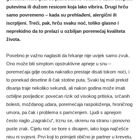
putevima ili dužom resicom koja lako vibrira. Drugi hrču
samo povremeno – kada su prehlađeni, alergični ili
iscrpljeni. Treći, pak, hrču svaku noć, toliko glasno i
neprekidno da to prelazi u ozbiljan poremećaj kvaliteta
života.
Posebno je važno naglasiti da hrkanje nije uvijek samo zvuk.
Ono može biti simptom opstruktivne apneje u snu –
poremećaja gdje osoba nakratko prestaje disati tokom noći, i
to ponekad desetine ili čak stotine puta. Svaki taj mali prekid
disanja traje nekoliko sekundi, ali nakon godina može imati
ozbiljne posljedice: povećan rizik od visokog pritiska, srčanih
bolesti, moždanog udara, poremećaja raspoloženja, hroničnog
umora, pa čak i problema s pamćenjem. Ljudi s apnejom
često naglo „zagrakću“, trznu se, okrenu na stranu i ponovno
puste zrak. Cijelu noć se bore s disajem, iako toga najčešće
nisu ni svjesni. Prvi koji to primijeti obično je partner u krevetu.