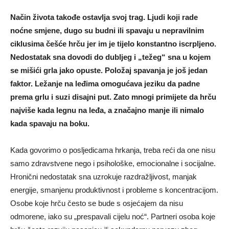
Način života takođe ostavlja svoj trag. Ljudi koji rade
noćne smjene, dugo su budni ili spavaju u nepravilnim
ciklusima češće hrču jer im je tijelo konstantno iscrpljeno.
Nedostatak sna dovodi do dubljeg i „težeg“ sna u kojem
se mišići grla jako opuste. Položaj spavanja je još jedan
faktor. Ležanje na leđima omogućava jeziku da padne
prema grlu i suzi disajni put. Zato mnogi primijete da hrču
najviše kada legnu na leđa, a značajno manje ili nimalo
kada spavaju na boku.
Kada govorimo o posljedicama hrkanja, treba reći da one nisu
samo zdravstvene nego i psihološke, emocionalne i socijalne.
Hronični nedostatak sna uzrokuje razdražljivost, manjak
energije, smanjenu produktivnost i probleme s koncentracijom.
Osobe koje hrču često se bude s osjećajem da nisu
odmorene, iako su „prespavali cijelu noć“. Partneri osoba koje