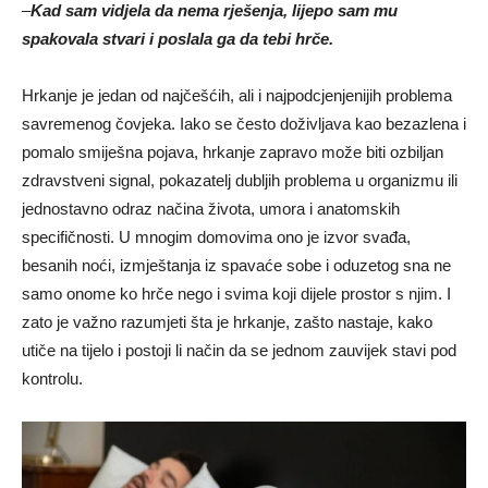
–
Kad sam vidjela da nema rješenja, lijepo sam mu
spakovala stvari i poslala ga da tebi hrče.
Hrkanje je jedan od najčešćih, ali i najpodcjenjenijih problema
savremenog čovjeka. Iako se često doživljava kao bezazlena i
pomalo smiješna pojava, hrkanje zapravo može biti ozbiljan
zdravstveni signal, pokazatelj dubljih problema u organizmu ili
jednostavno odraz načina života, umora i anatomskih
specifičnosti. U mnogim domovima ono je izvor svađa,
besanih noći, izmještanja iz spavaće sobe i oduzetog sna ne
samo onome ko hrče nego i svima koji dijele prostor s njim. I
zato je važno razumjeti šta je hrkanje, zašto nastaje, kako
utiče na tijelo i postoji li način da se jednom zauvijek stavi pod
kontrolu.