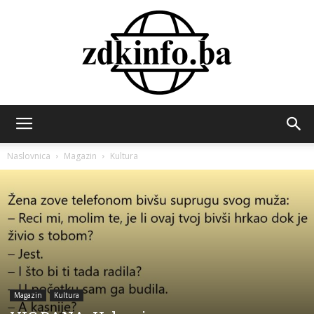
ZDK
Naslovnica
Magazin
Kultura
INFO
Magazin
Kultura