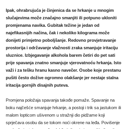
Ipak, ohrabrujuća je činjenica da se hrkanje u mnogim
slučajevima može značajno smanjiti ili potpuno ukloniti
promjenama navika. Gubitak težine je jedan od
najefikasnijih načina, čak i nekoliko kilograma može
donijeti primjetno poboljšanje. Redovno provjetravanje
prostorija i održavanje vlažnosti zraka smanjuje iritaciju
sluznice. Izbjegavanje alkohola barem četiri do pet sati
prije spavanja znatno smanjuje vjerovatnoću hrkanja. Isto
važi i za tešku hranu kasno navečer. Osobe koje prestanu
pušiti često dožive ogromno olakšanje jer nestaje stalna
iritacija gornjih disajnih puteva.
Promjena položaja spavanja takođe pomaže. Spavanje na
boku najčešće smanjuje hrkanje, a postoji i trik sa jastukom ili
malom lopticom ušivenom u stražnji dio pidžame koji
sprječava osobu da se tokom noći okrene na leđa. Povišenje