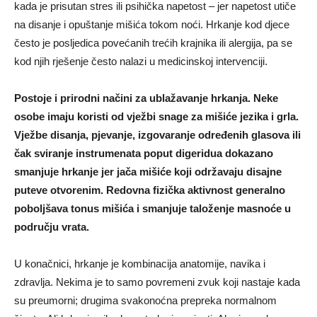
kada je prisutan stres ili psihička napetost – jer napetost utiče
na disanje i opuštanje mišića tokom noći. Hrkanje kod djece
često je posljedica povećanih trećih krajnika ili alergija, pa se
kod njih rješenje često nalazi u medicinskoj intervenciji.
Postoje i prirodni načini za ublažavanje hrkanja. Neke
osobe imaju koristi od vježbi snage za mišiće jezika i grla.
Vježbe disanja, pjevanje, izgovaranje određenih glasova ili
čak sviranje instrumenata poput digeridua dokazano
smanjuje hrkanje jer jača mišiće koji održavaju disajne
puteve otvorenim. Redovna fizička aktivnost generalno
poboljšava tonus mišića i smanjuje taloženje masnoće u
području vrata.
U konačnici, hrkanje je kombinacija anatomije, navika i
zdravlja. Nekima je to samo povremeni zvuk koji nastaje kada
su preumorni; drugima svakonoćna prepreka normalnom