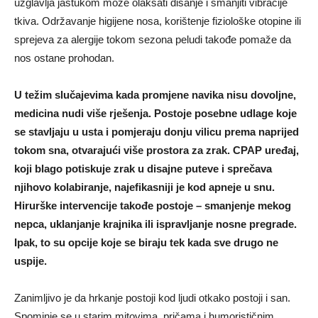
uzglavlja jastukom može olakšati disanje i smanjiti vibracije
tkiva. Održavanje higijene nosa, korištenje fiziološke otopine ili
sprejeva za alergije tokom sezona peludi takođe pomaže da
nos ostane prohodan.
U težim slučajevima kada promjene navika nisu dovoljne,
medicina nudi više rješenja. Postoje posebne udlage koje
se stavljaju u usta i pomjeraju donju vilicu prema naprijed
tokom sna, otvarajući više prostora za zrak. CPAP uređaj,
koji blago potiskuje zrak u disajne puteve i sprečava
njihovo kolabiranje, najefikasniji je kod apneje u snu.
Hirurške intervencije takođe postoje – smanjenje mekog
nepca, uklanjanje krajnika ili ispravljanje nosne pregrade.
Ipak, to su opcije koje se biraju tek kada sve drugo ne
uspije.
Zanimljivo je da hrkanje postoji kod ljudi otkako postoji i san.
Spominje se u starim mitovima, pričama i humorističnim