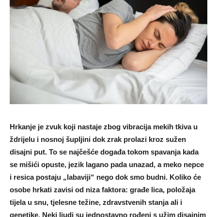
Hrkanje je zvuk koji nastaje zbog vibracija mekih tkiva u
ždrijelu i nosnoj šupljini dok zrak prolazi kroz sužen
disajni put. To se najčešće događa tokom spavanja kada
se mišići opuste, jezik lagano pada unazad, a meko nepce
i resica postaju „labaviji“ nego dok smo budni. Koliko će
osobe hrkati zavisi od niza faktora: građe lica, položaja
tijela u snu, tjelesne težine, zdravstvenih stanja ali i
genetike. Neki ljudi su jednostavno rođeni s užim disajnim