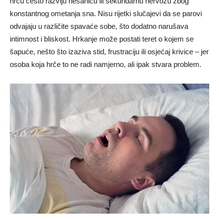
hrču često razviju nesanicu ili sekundarnu nervozu zbog
konstantnog ometanja sna. Nisu rijetki slučajevi da se parovi
odvajaju u različite spavaće sobe, što dodatno narušava
intimnost i bliskost. Hrkanje može postati teret o kojem se
šapuće, nešto što izaziva stid, frustraciju ili osjećaj krivice – jer
osoba koja hrče to ne radi namjerno, ali ipak stvara problem.