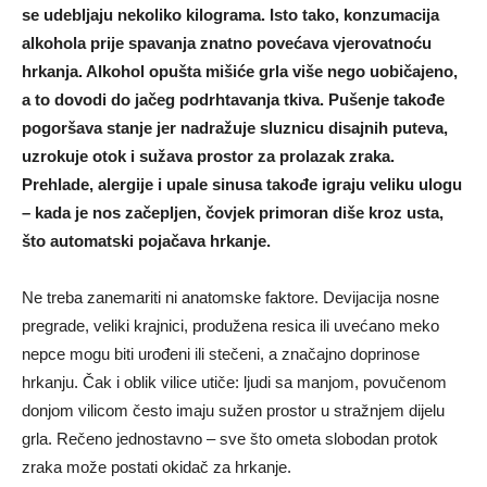
se udebljaju nekoliko kilograma. Isto tako, konzumacija
alkohola prije spavanja znatno povećava vjerovatnoću
hrkanja. Alkohol opušta mišiće grla više nego uobičajeno,
a to dovodi do jačeg podrhtavanja tkiva. Pušenje takođe
pogoršava stanje jer nadražuje sluznicu disajnih puteva,
uzrokuje otok i sužava prostor za prolazak zraka.
Prehlade, alergije i upale sinusa takođe igraju veliku ulogu
– kada je nos začepljen, čovjek primoran diše kroz usta,
što automatski pojačava hrkanje.
Ne treba zanemariti ni anatomske faktore. Devijacija nosne
pregrade, veliki krajnici, produžena resica ili uvećano meko
nepce mogu biti urođeni ili stečeni, a značajno doprinose
hrkanju. Čak i oblik vilice utiče: ljudi sa manjom, povučenom
donjom vilicom često imaju sužen prostor u stražnjem dijelu
grla. Rečeno jednostavno – sve što ometa slobodan protok
zraka može postati okidač za hrkanje.