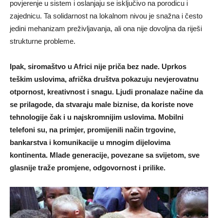
povjerenje u sistem i oslanjaju se isključivo na porodicu i
zajednicu. Ta solidarnost na lokalnom nivou je snažna i često
jedini mehanizam preživljavanja, ali ona nije dovoljna da riješi
strukturne probleme.
Ipak, siromaštvo u Africi nije priča bez nade. Uprkos
teškim uslovima, afrička društva pokazuju nevjerovatnu
otpornost, kreativnost i snagu. Ljudi pronalaze načine da
se prilagode, da stvaraju male biznise, da koriste nove
tehnologije čak i u najskromnijim uslovima. Mobilni
telefoni su, na primjer, promijenili način trgovine,
bankarstva i komunikacije u mnogim dijelovima
kontinenta. Mlade generacije, povezane sa svijetom, sve
glasnije traže promjene, odgovornost i prilike.