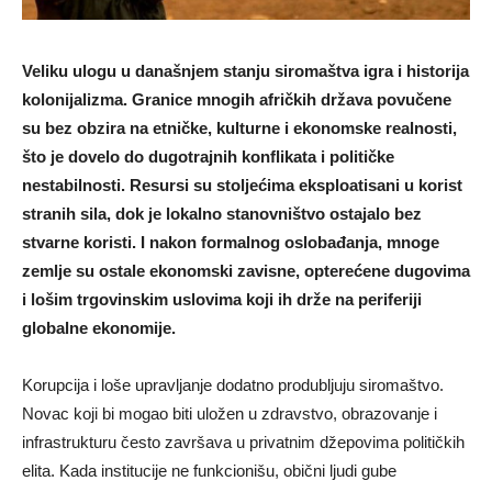
Veliku ulogu u današnjem stanju siromaštva igra i historija
kolonijalizma. Granice mnogih afričkih država povučene
su bez obzira na etničke, kulturne i ekonomske realnosti,
što je dovelo do dugotrajnih konflikata i političke
nestabilnosti. Resursi su stoljećima eksploatisani u korist
stranih sila, dok je lokalno stanovništvo ostajalo bez
stvarne koristi. I nakon formalnog oslobađanja, mnoge
zemlje su ostale ekonomski zavisne, opterećene dugovima
i lošim trgovinskim uslovima koji ih drže na periferiji
globalne ekonomije.
Korupcija i loše upravljanje dodatno produbljuju siromaštvo.
Novac koji bi mogao biti uložen u zdravstvo, obrazovanje i
infrastrukturu često završava u privatnim džepovima političkih
elita. Kada institucije ne funkcionišu, obični ljudi gube