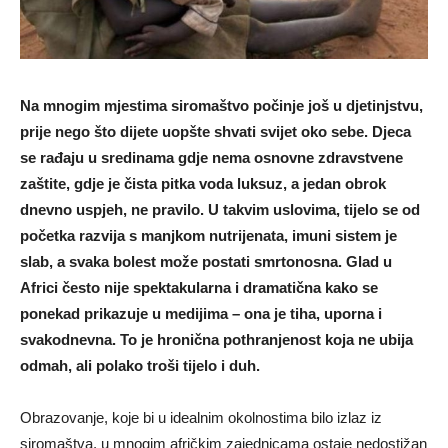
Na mnogim mjestima siromaštvo počinje još u djetinjstvu,
prije nego što dijete uopšte shvati svijet oko sebe. Djeca
se rađaju u sredinama gdje nema osnovne zdravstvene
zaštite, gdje je čista pitka voda luksuz, a jedan obrok
dnevno uspjeh, ne pravilo. U takvim uslovima, tijelo se od
početka razvija s manjkom nutrijenata, imuni sistem je
slab, a svaka bolest može postati smrtonosna. Glad u
Africi često nije spektakularna i dramatična kako se
ponekad prikazuje u medijima – ona je tiha, uporna i
svakodnevna. To je hronična pothranjenost koja ne ubija
odmah, ali polako troši tijelo i duh.
Obrazovanje, koje bi u idealnim okolnostima bilo izlaz iz
siromaštva, u mnogim afričkim zajednicama ostaje nedostižan