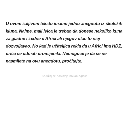
U ovom šaljivom tekstu imamo jednu anegdotu iz školskih
klupa. Naime, mali Ivica je trebao da donese nekoliko kuna
za gladne i žedne u Africi ali njegov otac to niej
dozvoljavao. No kad je učiteljica rekla da u Africi ima HDZ,
priča se odmah promijenila. Nemoguće je da se ne
nasmijete na ovu anegdotu, pročitajte.
Sadržaj se nastavlja nakon oglasa