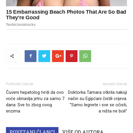
Prethodni članak
Naredni članak
Čuveni hepatolog tvrdi da ovo
Doktorka Tamara otkrila nakoji
voće obnavlja jetru za samo 7
način su Egipćani čistili crijeva:
dana: Sve to zbog ovog
”Samo legnete i sve se očisti,
enzima
a ništa ne boli”
POVEZANI ČLANCI
VIŠE OD AUTORA