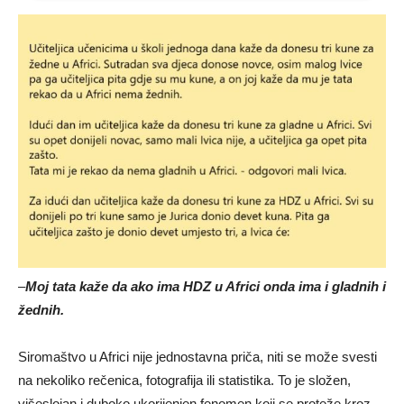
–
Moj tata kaže da ako ima HDZ u Africi onda ima i gladnih i
žednih.
Siromaštvo u
Africi
nije jednostavna priča, niti se može svesti
na nekoliko rečenica, fotografija ili statistika. To je složen,
višeslojan i duboko ukorijenjen fenomen koji se proteže kroz