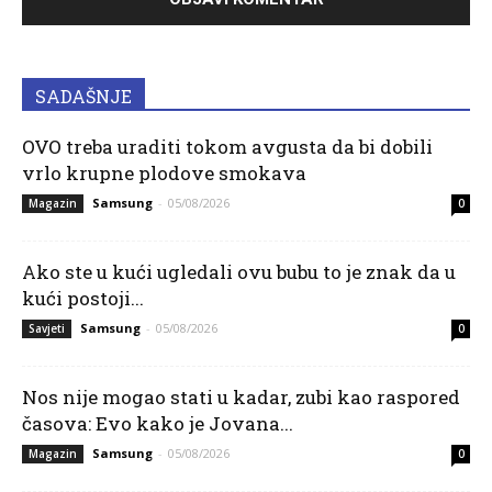
SADAŠNJE
OVO treba uraditi tokom avgusta da bi dobili
vrlo krupne plodove smokava
Samsung
-
05/08/2026
Magazin
0
Ako ste u kući ugledali ovu bubu to je znak da u
kući postoji...
Samsung
-
05/08/2026
Savjeti
0
Nos nije mogao stati u kadar, zubi kao raspored
časova: Evo kako je Jovana...
Samsung
-
05/08/2026
Magazin
0