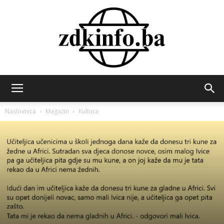
ZDK
Naslovnica
Magazin
Kultura
INFO