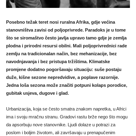
Posebno težak teret nosi ruralna Afrika, gdje većina
stanovništva zavisi od poljoprivrede. Paradoks je u tome
što se siromaštvo često javlja upravo tamo gdje je zemlja
plodna i prirodni resursi obilni. Mali poljoprivrednici rade
zemlju na tradicionalan način, bez mehanizacije, bez
navodnjavanja i bez pristupa tržištima. Klimatske
promjene dodatno pogoršavaju situaciju: suše postaju
duže, kišne sezone nepredvidive, a poplave razornije.
Jedna loša sezona može značiti potpuni kolaps porodice,
gubitak usjeva, dugove i glad.
Urbanizacija, koja se često smatra znakom napretka, u Africi
ima i svoju mračnu stranu. Gradovi rastu brže nego što mogu
da apsorbuju nove stanovnike. Ljudi dolaze u potrazi za
poslom i boljim životom, ali završavaju u prenapučenim