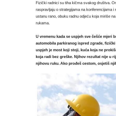
Fizički radnici su tiha kičma svakog društva. O
raspravljaju o strategijama na konferencijama i
ustanu rano, obuku radnu odjeću koja miriše na zn
rukama.
U vremenu kada se uspjeh sve češće mjeri br
automobila parkiranog ispred zgrade, fizički 
uspjeh je most koji stoji, kuća koja ne prokiš
koja radi bez greške. Njihov rezultat nije u r
njihovu ruku. Ako prođeš cestom, osjetiš nji