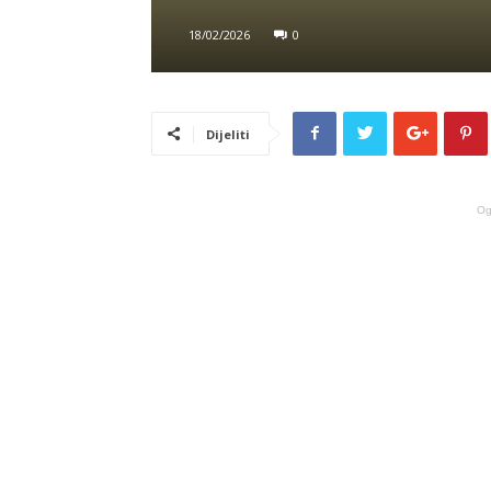
18/02/2026
0
Dijeliti
Og