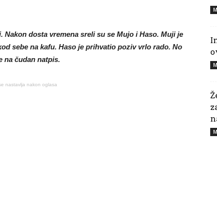
M
i. Nakon dosta vremena sreli su se Mujo i Haso. Muji je
I
kod sebe na kafu. Haso je prihvatio poziv vrlo rado. No
o
e na čudan natpis.
M
se nastavlja nakon oglasa
Ž
z
n
M