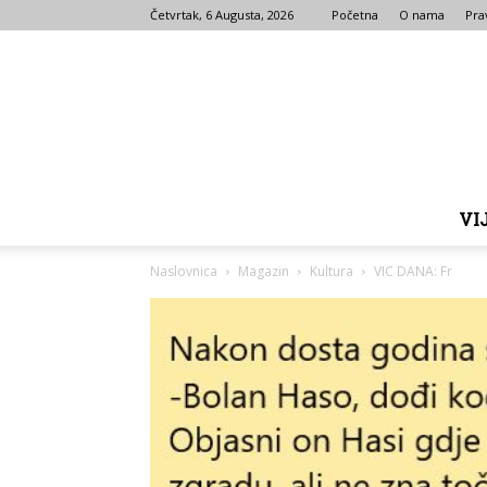
Četvrtak, 6 Augusta, 2026
Početna
O nama
Prav
VI
Naslovnica
Magazin
Kultura
VIC DANA: Fr