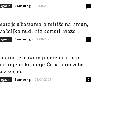
Samsung
-
05/08/2026
agazin
0
mate je u baštama, a miriše na limun,
va biljka nudi niz koristi: Može...
Samsung
-
04/08/2026
agazin
0
enama je u ovom plemenu strogo
abranjeno kupanje: Čupaju im zube
a živo, na...
Samsung
-
03/08/2026
agazin
0