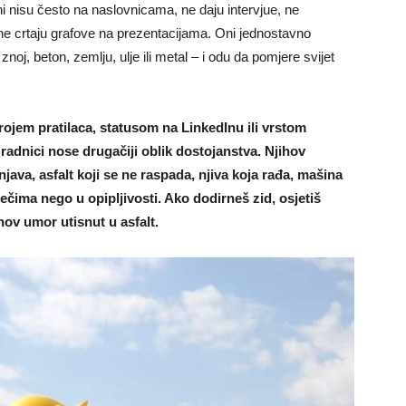
ni nisu često na naslovnicama, ne daju intervjue, ne
 ne crtaju grafove na prezentacijama. Oni jednostavno
oj, beton, zemlju, ulje ili metal – i odu da pomjere svijet
ojem pratilaca, statusom na LinkedInu ili vrstom
radnici nose drugačiji oblik dostojanstva. Njihov
njava, asfalt koji se ne raspada, njiva koja rađa, mašina
iječima nego u opipljivosti. Ako dodirneš zid, osjetiš
hov umor utisnut u asfalt.