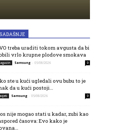
SADAŠNJE
VO treba uraditi tokom avgusta da bi
obili vrlo krupne plodove smokava
Samsung
-
05/08/2026
agazin
0
ko ste u kući ugledali ovu bubu to je
nak da u kući postoji...
Samsung
-
05/08/2026
avjeti
0
os nije mogao stati u kadar, zubi kao
aspored časova: Evo kako je
ovana...