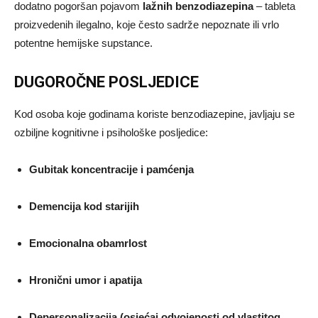
dodatno pogoršan pojavom
lažnih benzodiazepina
– tableta
proizvedenih ilegalno, koje često sadrže nepoznate ili vrlo
potentne hemijske supstance.
DUGOROČNE POSLJEDICE
Kod osoba koje godinama koriste benzodiazepine, javljaju se
ozbiljne kognitivne i psihološke posljedice:
Gubitak koncentracije i pamćenja
Demencija kod starijih
Emocionalna obamrlost
Hronični umor i apatija
Depersonalizacija (osjećaj odvojenosti od vlastitog