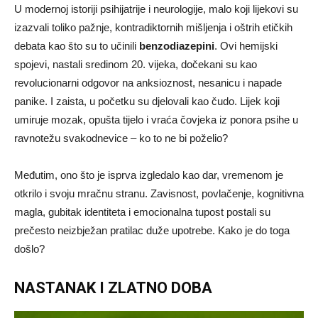
U modernoj istoriji psihijatrije i neurologije, malo koji lijekovi su
izazvali toliko pažnje, kontradiktornih mišljenja i oštrih etičkih
debata kao što su to učinili
benzodiazepini
. Ovi hemijski
spojevi, nastali sredinom 20. vijeka, dočekani su kao
revolucionarni odgovor na anksioznost, nesanicu i napade
panike. I zaista, u početku su djelovali kao čudo. Lijek koji
umiruje mozak, opušta tijelo i vraća čovjeka iz ponora psihe u
ravnotežu svakodnevice – ko to ne bi poželio?
Međutim, ono što je isprva izgledalo kao dar, vremenom je
otkrilo i svoju mračnu stranu. Zavisnost, povlačenje, kognitivna
magla, gubitak identiteta i emocionalna tupost postali su
prečesto neizbježan pratilac duže upotrebe. Kako je do toga
došlo?
NASTANAK I ZLATNO DOBA