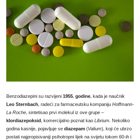
Benzodiazepini su razvijeni
1955. godine
, kada je naučnik
Leo Sternbach
, radeći za farmaceutsku kompaniju
Hoffmann-
La Roche
, sintetisao prvi molekul iz ove grupe –
klordiazepoksid
, komercijalno poznat kao
Librium
. Nekoliko
godina kasnije, pojavljuje se
diazepam
(
Valium
), koji će ubrzo
postati najpropisivaniji psihotropni lijek na svijetu tokom 60-ih i