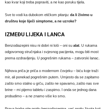
kao kvar koji treba popraviti, a ne kao poruku tijela.
Sve to vodi ka dubokom etičkom pitanju:
da li živimo u
društvu koje liječi simptome, a ne uzroke?
IZMEĐU LIJEKA I LANCA
Benzodiazepini nisu ni dobri ni loši – oni su
alat
. U rukama
odgovornog stručnjaka i svjesnog pacijenta, mogu biti most
prema ozdravljenju. U pogrešnim rukama – zatvorski lanac.
Njihova priča je priča o modernom čovjeku – biću koje traži
mir, ali ponekad pogrešnim putem. Umjesto da se zapitamo
zašto smo stalno u grču, zašto ne spavamo, zašto nas sve
brine – mi pijemo tabletu i zaspimo. I onda se jednog dana
probudimo – a ne znamo više ko smo.
Prava borba nije protiv benzodiazepina, već protiv života koji