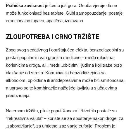
Psihička zavisnost
je često još gora. Osoba vjeruje da ne
može funkcionisati bez tablete. Gubi samopouzdanje, postaje
emocionalno tupava, apatična, izolovana.
ZLOUPOTREBA I CRNO TRŽIŠTE
Zbog svog sedativnog i opuštajućeg efekta, benzodiazepini su
postali popularni i van granica medicine – među mladima,
korisnicima droga, ali i među „običnim“ ljudima koji traže brzo
olakšanje od stresa. Kombinacija benzodiazepina sa
alkoholom, opioidima ili antidepresivima može biti smrtonosna,
a upravo se te kombinacije najčešće javljaju u slučajevima
predoziranja.
Na crnom tržištu, pilule poput Xanaxa i Rivotrila postale su
“rekreativna valuta” – koriste se za spuštanje nakon droge, za
„zaboravljanje“, za umjetno izazivanje euforije. Problem je