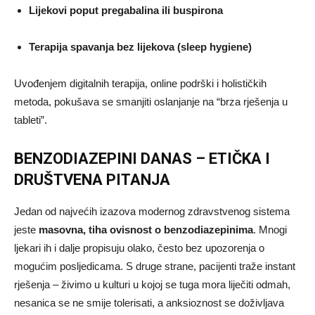
Lijekovi poput pregabalina ili buspirona
Terapija spavanja bez lijekova (sleep hygiene)
Uvođenjem digitalnih terapija, online podrški i holističkih
metoda, pokušava se smanjiti oslanjanje na “brza rješenja u
tableti”.
BENZODIAZEPINI DANAS – ETIČKA I
DRUŠTVENA PITANJA
Jedan od najvećih izazova modernog zdravstvenog sistema
jeste
masovna, tiha ovisnost o benzodiazepinima
. Mnogi
ljekari ih i dalje propisuju olako, često bez upozorenja o
mogućim posljedicama. S druge strane, pacijenti traže instant
rješenja – živimo u kulturi u kojoj se tuga mora liječiti odmah,
nesanica se ne smije tolerisati, a anksioznost se doživljava