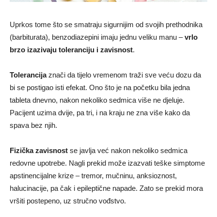
Uprkos tome što se smatraju sigurnijim od svojih prethodnika
(barbiturata), benzodiazepini imaju jednu veliku manu –
vrlo
brzo izazivaju toleranciju i zavisnost
.
Tolerancija
znači da tijelo vremenom traži sve veću dozu da
bi se postigao isti efekat. Ono što je na početku bila jedna
tableta dnevno, nakon nekoliko sedmica više ne djeluje.
Pacijent uzima dvije, pa tri, i na kraju ne zna više kako da
spava bez njih.
Fizička zavisnost
se javlja već nakon nekoliko sedmica
redovne upotrebe. Nagli prekid može izazvati teške simptome
apstinencijalne krize – tremor, mučninu, anksioznost,
halucinacije, pa čak i epileptične napade. Zato se prekid mora
vršiti postepeno, uz stručno vođstvo.