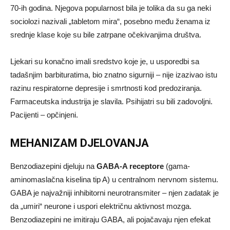
70-ih godina. Njegova popularnost bila je tolika da su ga neki
sociolozi nazivali „tabletom mira“, posebno među ženama iz
srednje klase koje su bile zatrpane očekivanjima društva.
Ljekari su konačno imali sredstvo koje je, u usporedbi sa
tadašnjim barbituratima, bio znatno sigurniji – nije izazivao istu
razinu respiratorne depresije i smrtnosti kod predoziranja.
Farmaceutska industrija je slavila. Psihijatri su bili zadovoljni.
Pacijenti – opčinjeni.
MEHANIZAM DJELOVANJA
Benzodiazepini djeluju na
GABA-A receptore
(gama-
aminomaslačna kiselina tip A) u centralnom nervnom sistemu.
GABA je najvažniji inhibitorni neurotransmiter – njen zadatak je
da „umiri“ neurone i uspori električnu aktivnost mozga.
Benzodiazepini ne imitiraju GABA, ali pojačavaju njen efekat