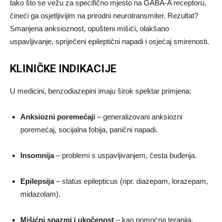
tako što se vežu za specifično mjesto na GABA-A receptoru,
čineći ga osjetljivijim na prirodni neurotransmiter. Rezultat?
Smanjena anksioznost, opušteni mišići, olakšano
uspavljivanje, spriječeni epileptični napadi i osjećaj smirenosti.
KLINIČKE INDIKACIJE
U medicini, benzodiazepini imaju širok spektar primjena:
Anksiozni poremećaji
– generalizovani anksiozni
poremećaj, socijalna fobija, panični napadi.
Insomnija
– problemi s uspavljivanjem, česta buđenja.
Epilepsija
– status epilepticus (npr. diazepam, lorazepam,
midazolam).
Mišićni spazmi i ukočenost
– kao pomoćna terapija.