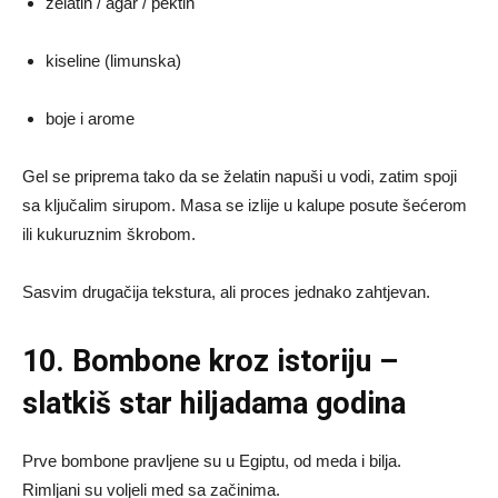
želatin / agar / pektin
kiseline (limunska)
boje i arome
Gel se priprema tako da se želatin napuši u vodi, zatim spoji
sa ključalim sirupom. Masa se izlije u kalupe posute šećerom
ili kukuruznim škrobom.
Sasvim drugačija tekstura, ali proces jednako zahtjevan.
10. Bombone kroz istoriju –
slatkiš star hiljadama godina
Prve bombone pravljene su u Egiptu, od meda i bilja.
Rimljani su voljeli med sa začinima.