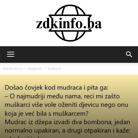
ZDK
Naslovnica
Magazin
Kultura
INFO