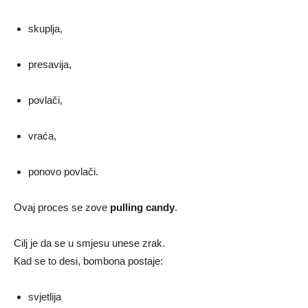
skuplja,
presavija,
povlači,
vraća,
ponovo povlači.
Ovaj proces se zove
pulling candy
.
Cilj je da se u smjesu unese zrak.
Kad se to desi, bombona postaje:
svjetlija