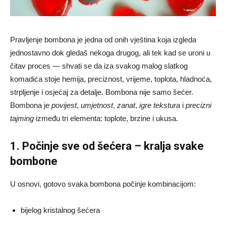
Pravljenje bombona je jedna od onih vještina koja izgleda
jednostavno dok gledaš nekoga drugog, ali tek kad se uroni u
čitav proces — shvati se da iza svakog malog slatkog
komadića stoje hemija, preciznost, vrijeme, toplota, hladnoća,
strpljenje i osjećaj za detalje. Bombona nije samo šećer.
Bombona je
povijest
,
umjetnost
,
zanat
,
igre tekstura
i
precizni
tajming
između tri elementa: toplote, brzine i ukusa.
1. Počinje sve od šećera – kralja svake
bombone
U osnovi, gotovo svaka bombona počinje kombinacijom:
bijelog kristalnog šećera