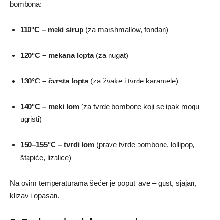
bombona:
110°C – meki sirup
(za marshmallow, fondan)
120°C – mekana lopta
(za nugat)
130°C – čvrsta lopta
(za žvake i tvrđe karamele)
140°C – meki lom
(za tvrde bombone koji se ipak mogu
ugristi)
150–155°C – tvrdi lom
(prave tvrde bombone, lollipop,
štapiće, lizalice)
Na ovim temperaturama šećer je poput lave – gust, sjajan,
klizav i opasan.