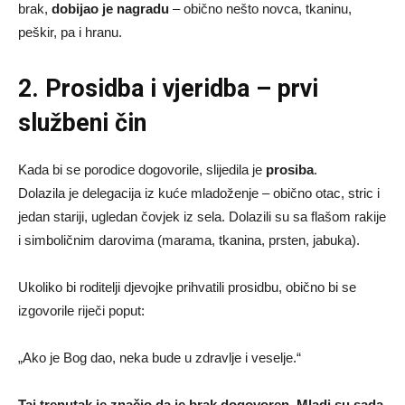
brak,
dobijao je nagradu
– obično nešto novca, tkaninu,
peškir, pa i hranu.
2. Prosidba i vjeridba – prvi
službeni čin
Kada bi se porodice dogovorile, slijedila je
prosiba
.
Dolazila je delegacija iz kuće mladoženje – obično otac, stric i
jedan stariji, ugledan čovjek iz sela. Dolazili su sa flašom rakije
i simboličnim darovima (marama, tkanina, prsten, jabuka).
Ukoliko bi roditelji djevojke prihvatili prosidbu, obično bi se
izgovorile riječi poput:
„Ako je Bog dao, neka bude u zdravlje i veselje.“
Taj trenutak je značio da je brak dogovoren. Mladi su sada