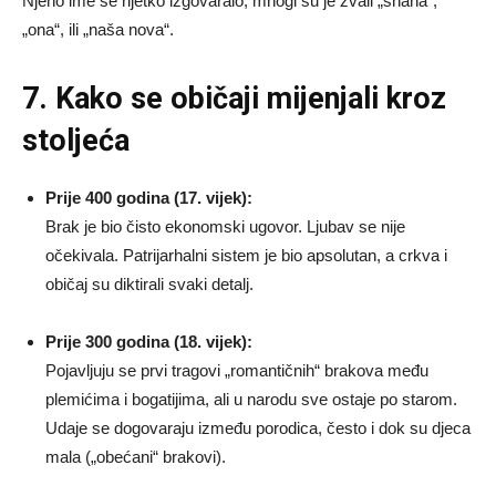
Njeno ime se rijetko izgovaralo; mnogi su je zvali „snaha“,
„ona“, ili „naša nova“.
7. Kako se običaji mijenjali kroz
stoljeća
Prije 400 godina (17. vijek):
Brak je bio čisto ekonomski ugovor. Ljubav se nije
očekivala. Patrijarhalni sistem je bio apsolutan, a crkva i
običaj su diktirali svaki detalj.
Prije 300 godina (18. vijek):
Pojavljuju se prvi tragovi „romantičnih“ brakova među
plemićima i bogatijima, ali u narodu sve ostaje po starom.
Udaje se dogovaraju između porodica, često i dok su djeca
mala („obećani“ brakovi).