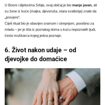
U Bosni i dijelovima Srbije, ovaj običaj je bio
manje javan
, ali
su žene iz kuće (majka, djeveruša, stara svatkinja) znale da
„provjere“.
Cijeli ritual bio je obavijen sramom i strepnjom, posebno za
mladu – jer je išla iz poznatog doma u kuću nepoznatih ljudi,
često muškarca kojeg jedva poznaje.
6. Život nakon udaje – od
djevojke do domaćice