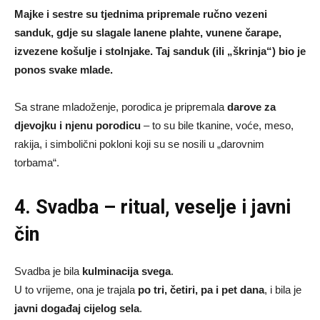
Majke i sestre su tjednima pripremale ručno vezeni
sanduk, gdje su slagale lanene plahte, vunene čarape,
izvezene košulje i stolnjake. Taj sanduk (ili „škrinja“) bio je
ponos svake mlade.
Sa strane mladoženje, porodica je pripremala
darove za
djevojku i njenu porodicu
– to su bile tkanine, voće, meso,
rakija, i simbolični pokloni koji su se nosili u „darovnim
torbama“.
4. Svadba – ritual, veselje i javni
čin
Svadba je bila
kulminacija svega
.
U to vrijeme, ona je trajala
po tri, četiri, pa i pet dana
, i bila je
javni događaj cijelog sela
.