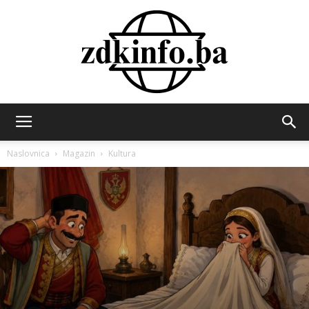
ZDK
Naslovnica
Magazin
Kultura
INFO