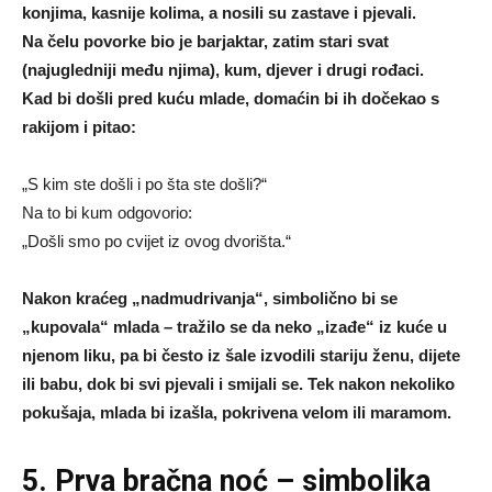
konjima, kasnije kolima, a nosili su zastave i pjevali.
Na čelu povorke bio je barjaktar, zatim stari svat
(najugledniji među njima), kum, djever i drugi rođaci.
Kad bi došli pred kuću mlade, domaćin bi ih dočekao s
rakijom i pitao:
„S kim ste došli i po šta ste došli?“
Na to bi kum odgovorio:
„Došli smo po cvijet iz ovog dvorišta.“
Nakon kraćeg „nadmudrivanja“, simbolično bi se
„kupovala“ mlada – tražilo se da neko „izađe“ iz kuće u
njenom liku, pa bi često iz šale izvodili stariju ženu, dijete
ili babu, dok bi svi pjevali i smijali se. Tek nakon nekoliko
pokušaja, mlada bi izašla, pokrivena velom ili maramom.
5. Prva bračna noć – simbolika