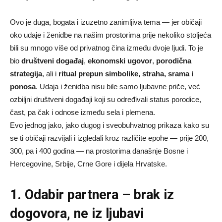
Ovo je duga, bogata i izuzetno zanimljiva tema — jer običaji
oko udaje i ženidbe na našim prostorima prije nekoliko stoljeća
bili su mnogo više od privatnog čina između dvoje ljudi. To je
bio
društveni događaj
,
ekonomski ugovor
,
porodična
strategija
, ali i
ritual prepun simbolike, straha, srama i
ponosa
. Udaja i ženidba nisu bile samo ljubavne priče, već
ozbiljni društveni događaji koji su određivali status porodice,
čast, pa čak i odnose između sela i plemena.
Evo jednog jako, jako dugog i sveobuhvatnog prikaza kako su
se ti običaji razvijali i izgledali kroz različite epohe — prije 200,
300, pa i 400 godina — na prostorima današnje Bosne i
Hercegovine, Srbije, Crne Gore i dijela Hrvatske.
1. Odabir partnera – brak iz
dogovora, ne iz ljubavi