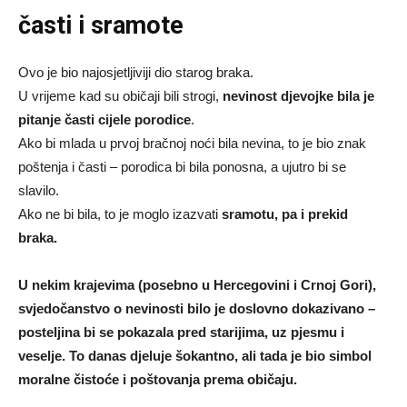
časti i sramote
Ovo je bio najosjetljiviji dio starog braka.
U vrijeme kad su običaji bili strogi,
nevinost djevojke bila je
pitanje časti cijele porodice
.
Ako bi mlada u prvoj bračnoj noći bila nevina, to je bio znak
poštenja i časti – porodica bi bila ponosna, a ujutro bi se
slavilo.
Ako ne bi bila, to je moglo izazvati
sramotu, pa i prekid
braka.
U nekim krajevima (posebno u Hercegovini i Crnoj Gori),
svjedočanstvo o nevinosti bilo je doslovno dokazivano –
posteljina bi se pokazala pred starijima, uz pjesmu i
veselje. To danas djeluje šokantno, ali tada je bio simbol
moralne čistoće i poštovanja prema običaju.