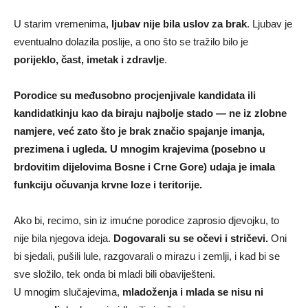
U starim vremenima,
ljubav nije bila uslov za brak
. Ljubav je
eventualno dolazila poslije, a ono što se tražilo bilo je
porijeklo, čast, imetak i zdravlje
.
Porodice su međusobno procjenjivale kandidata ili
kandidatkinju kao da biraju najbolje stado — ne iz zlobne
namjere, već zato što je brak značio spajanje imanja,
prezimena i ugleda. U mnogim krajevima (posebno u
brdovitim dijelovima Bosne i Crne Gore) udaja je imala
funkciju očuvanja krvne loze i teritorije.
Ako bi, recimo, sin iz imućne porodice zaprosio djevojku, to
nije bila njegova ideja.
Dogovarali su se očevi i stričevi.
Oni
bi sjedali, pušili lule, razgovarali o mirazu i zemlji, i kad bi se
sve složilo, tek onda bi mladi bili obaviješteni.
U mnogim slučajevima,
mladoženja i mlada se nisu ni