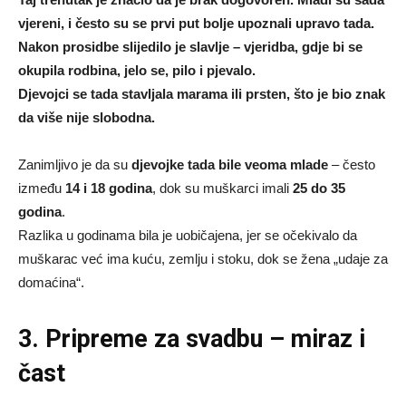
vjereni, i često su se prvi put bolje upoznali upravo tada.
Nakon prosidbe slijedilo je slavlje – vjeridba, gdje bi se
okupila rodbina, jelo se, pilo i pjevalo.
Djevojci se tada stavljala marama ili prsten, što je bio znak
da više nije slobodna.
Zanimljivo je da su
djevojke tada bile veoma mlade
– često
između
14 i 18 godina
, dok su muškarci imali
25 do 35
godina
.
Razlika u godinama bila je uobičajena, jer se očekivalo da
muškarac već ima kuću, zemlju i stoku, dok se žena „udaje za
domaćina“.
3. Pripreme za svadbu – miraz i
čast