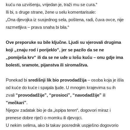
kuću na uzvišenju, vrijedan je, traži mu se cura.“
Ili bi, s druge strane, žene u selu komentarisale:
„Ona djevojka iz susjednog sela, poštena, radi, čuva ovce, nije
razmetljiva – prava snaha bi bila.“
Ove preporuke su bile ključne. Ljudi su vjerovali drugima
koji „znaju rod i porijeklo“, jer se pazilo da se ne
„pomiješa krv“ ili da se ne uđe u lošu kuću – onu gdje ima
bolesti, sramote, pijanstva ili siromaštva.
Ponekad bi
središnji lik bio provodadžija
– osoba koja je išla
od kuće do kuće i spajala ljude. U mnogim krajevima su ih
zvali
“provodadžije”, “prosioci”, “navodadžije”
ili
“mečkari”
.
Njegov zadatak bio je da „ispipa teren“, dogovori miraz i
prenese dobre riječi o momku ili djevojci.
U nekim selima, ako bi takav posrednik uspješno dogovorio