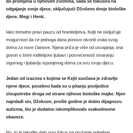
do promjena u njihovim životima, sada se fokusira na
odgajanje svoje djece, uključujući Džoševo dvoje biološke
djece, Megi i Henk.
Iako trenutno pravi pauzu od hraniteljstva, Kejti ne isključuje
mogućnost da će jednoga dana ponovo otvoriti vrata svog
doma za nove članove. Njena priča je više od usvajanja; ona
govori o širini roditeljske ljubavi i posvećenosti stvaranju
sigurnog i ljubavlju ispunjenog doma za svu svoju djecu.
Jedan od izazova s kojima se Kejti suočava je zdravlje
njene djece, posebno kada su u pitanju posljedice
zloupotrebe droga od strane njihove biološke majke. Njen
najmlađi sin, Džekson, prošle godine je dobio dijagnozu
autizma, što je dodatno iskomplikovalo svakodnevne
obaveze.
No, to je također dalo novi fokus na pružanje potrebne