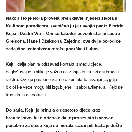
Nakon što je Nora provela prvih devet mjeseci života s
Kejtinom porodicom, zvanično ju je usvojio par iz Floride,
Kejsi i Dastin Vitni. Oni su također usvojili starije sestre
Grejsona, Hane i Džeksona. Zajedno, ove dvije porodice
sada čine jedinstvenu mrežu podrške i ljubavi.
Kejti i dalje planira održavati kontakt između djece,
naglašavajući koliko je važno da znaju da su svi oni braća i
sestre. Ovo je posebno važno u kontekstu usvajanja, gdje
biološke veze mogu biti izgubljene ili zaboravljene, ali Kejti se
trudi da to ne dopusti.
Do sada, Kejti je brinula o desetoro djece kroz
hraniteljstvo. Iako priznaje da je proces bio izazovan,
posebno za djecu koja su morala razumjeti kada je došlo