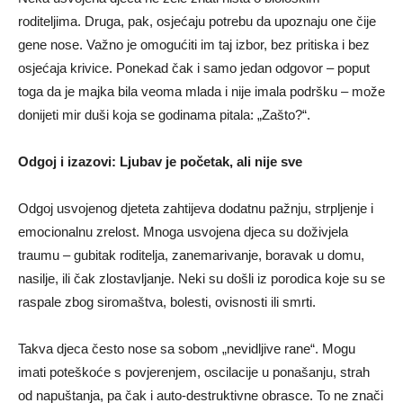
roditeljima. Druga, pak, osjećaju potrebu da upoznaju one čije
gene nose. Važno je omogućiti im taj izbor, bez pritiska i bez
osjećaja krivice. Ponekad čak i samo jedan odgovor – poput
toga da je majka bila veoma mlada i nije imala podršku – može
donijeti mir duši koja se godinama pitala: „Zašto?“.
Odgoj i izazovi: Ljubav je početak, ali nije sve
Odgoj usvojenog djeteta zahtijeva dodatnu pažnju, strpljenje i
emocionalnu zrelost. Mnoga usvojena djeca su doživjela
traumu – gubitak roditelja, zanemarivanje, boravak u domu,
nasilje, ili čak zlostavljanje. Neki su došli iz porodica koje su se
raspale zbog siromaštva, bolesti, ovisnosti ili smrti.
Takva djeca često nose sa sobom „nevidljive rane“. Mogu
imati poteškoće s povjerenjem, oscilacije u ponašanju, strah
od napuštanja, pa čak i auto-destruktivne obrasce. To ne znači