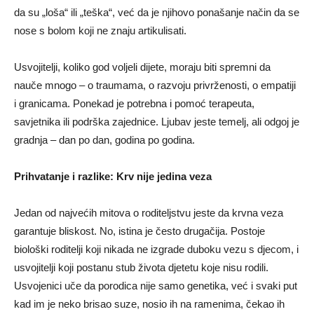
da su „loša“ ili „teška“, već da je njihovo ponašanje način da se
nose s bolom koji ne znaju artikulisati.
Usvojitelji, koliko god voljeli dijete, moraju biti spremni da
nauče mnogo – o traumama, o razvoju privrženosti, o empatiji
i granicama. Ponekad je potrebna i pomoć terapeuta,
savjetnika ili podrška zajednice. Ljubav jeste temelj, ali odgoj je
gradnja – dan po dan, godina po godina.
Prihvatanje i razlike: Krv nije jedina veza
Jedan od najvećih mitova o roditeljstvu jeste da krvna veza
garantuje bliskost. No, istina je često drugačija. Postoje
biološki roditelji koji nikada ne izgrade duboku vezu s djecom, i
usvojitelji koji postanu stub života djetetu koje nisu rodili.
Usvojenici uče da porodica nije samo genetika, već i svaki put
kad im je neko brisao suze, nosio ih na ramenima, čekao ih