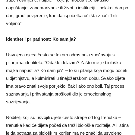
napuštanje, zanemarivanje ili život u instituciji – polako, dan po
dan, gradi povjerenje, kao da ispočetka uči šta znači “biti
voljeno”.
Identitet i pripadnost: Ko sam ja?
Usvojena djeca često se tokom odrastanja suočavaju s
pitanjima identiteta. “Odakle dolazim? Zašto me je biološka
majka napustila? Ko sam ja?” – to su pitanja koja mogu početi
u djetinjstvu, a kulminirati u tinejdžerskom dobu. Svako dijete
ima pravo znati svoje porijeklo, čak i ako ono boli. Taj proces
saznavanja i prihvatanja prošlosti dio je emocionalnog
sazrijevanja.
Roditelji koji su usvojili dijete često strepe od tog trenutka –
trenutka kad će dijete početi da traži biološke roditelje. Ali istina
je da potraga za biološkim korijenima ne znači da usvojeno