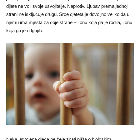
dijete ne voli svoje usvojitelje. Naprotiv. Ljubav prema jednoj
strani ne isključuje drugu. Srce djeteta je dovoljno veliko da u
njemu ima mjesta za obje strane – i onu koja ga je rodila, i onu
koja ga je odgojila.
Neka usvojena djeca ne žele znati ništa o biološkim