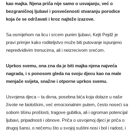
kao majka. Njena priča nije samo o usvajanju, već o
bezgraničnoj ljubavi i posvećenosti stvaranju porodice
koja će se održavati i kroz najteže izazove.
Sa osmijehom na licu i srcem punim ljubavi, Kejti Pejdž je
pravi primjer kako roditeljstvo može biti putovanje ispunjeno
nepredvidivim trenucima, ali i neizrecivom srećom.
Uprkos svemu, ona zna da je biti majka njena najveća
nagrada, i s ponosom gleda na svoju djecu kao na male
menjače svijeta, snažne i otporne uprkos svemu.
Usvojena djeca – ta divna, posebna bića koja dolaze u naše
živote ne biološkim, već emocionalnim putem, često noseći sa
sobom tišinu prošlosti, tragove gubitka, ali i ogroman potencijal
ljubavi, pripadnosti i obnove. Priča o usvojenoj djeci je priča o
drugoj šansi, o nečemu što u svojoj suštini nosi i bol i radost, i