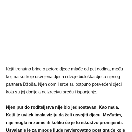
Kejti trenutno brine o petoro djece mlađe od pet godina, među
kojima su troje usvojena djeca i dvoje biološka djeca njenog
partnera Džoša. Njen dom i srce su potpuno posvećeni djeci
koja su joj donijela neizrecivu sreću i ispunjenje.
Njen put do roditeljstva nije bio jednostavan. Kao mala,
Kejti je uvijek imala viziju da želi usvojiti djecu. Međutim,
nije mogla ni zamisliti koliko će je to iskustvo promijeniti.
Usvajanje je za mnoge ljude nevjerovatno postignuće koje