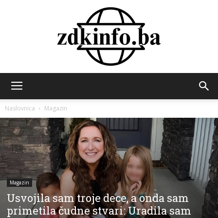
ZDK
Naslovnica
Magazin
INFO
Magazin
Usvojila sam troje dece, a onda sam
primetila čudne stvari: Uradila sam