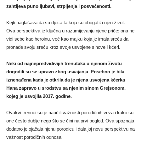
zahtijeva puno ljubavi, strpljenja i posvećenosti.
Kejti naglašava da su djeca ta koja su obogatila njen život.
Ova perspektiva je ključna u razumijevanju njene priče; ona ne
vidi sebe kao heroinu, već kao majku koja je imala sreću da
pronađe svoju sreću kroz svoje usvojene sinove i kćeri.
Neki od najnepredvidivijih trenutaka u njenom životu
dogodili su se upravo zbog usvajanja. Posebno je bila
iznenađena kada je otkrila da je njena usvojena kćerka
Hana zapravo u srodstvu sa njenim sinom Grejsonom,
kojeg je usvojila 2017. godine.
Ovakvi trenuci su je naučili važnosti porodičnih veza i kako su
one često dublje nego što se čini na prvi pogled. Ova spoznaja
dodatno je ojačala njenu porodicu i dala joj novu perspektivu na
važnost porodičnih odnosa.