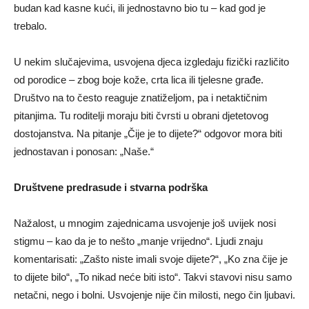
budan kad kasne kući, ili jednostavno bio tu – kad god je
trebalo.
U nekim slučajevima, usvojena djeca izgledaju fizički različito
od porodice – zbog boje kože, crta lica ili tjelesne građe.
Društvo na to često reaguje znatiželjom, pa i netaktičnim
pitanjima. Tu roditelji moraju biti čvrsti u obrani djetetovog
dostojanstva. Na pitanje „Čije je to dijete?“ odgovor mora biti
jednostavan i ponosan: „Naše.“
Društvene predrasude i stvarna podrška
Nažalost, u mnogim zajednicama usvojenje još uvijek nosi
stigmu – kao da je to nešto „manje vrijedno“. Ljudi znaju
komentarisati: „Zašto niste imali svoje dijete?“, „Ko zna čije je
to dijete bilo“, „To nikad neće biti isto“. Takvi stavovi nisu samo
netačni, nego i bolni. Usvojenje nije čin milosti, nego čin ljubavi.