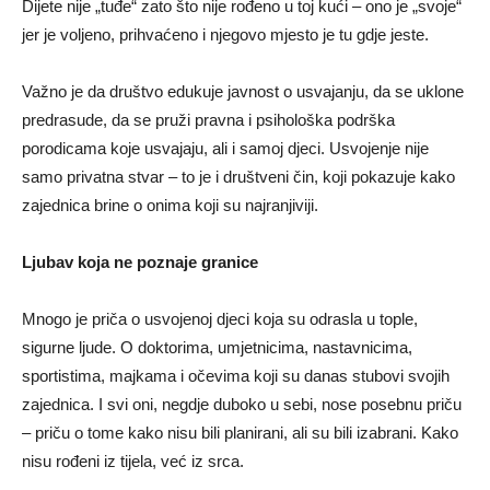
Dijete nije „tuđe“ zato što nije rođeno u toj kući – ono je „svoje“
jer je voljeno, prihvaćeno i njegovo mjesto je tu gdje jeste.
Važno je da društvo edukuje javnost o usvajanju, da se uklone
predrasude, da se pruži pravna i psihološka podrška
porodicama koje usvajaju, ali i samoj djeci. Usvojenje nije
samo privatna stvar – to je i društveni čin, koji pokazuje kako
zajednica brine o onima koji su najranjiviji.
Ljubav koja ne poznaje granice
Mnogo je priča o usvojenoj djeci koja su odrasla u tople,
sigurne ljude. O doktorima, umjetnicima, nastavnicima,
sportistima, majkama i očevima koji su danas stubovi svojih
zajednica. I svi oni, negdje duboko u sebi, nose posebnu priču
– priču o tome kako nisu bili planirani, ali su bili izabrani. Kako
nisu rođeni iz tijela, već iz srca.