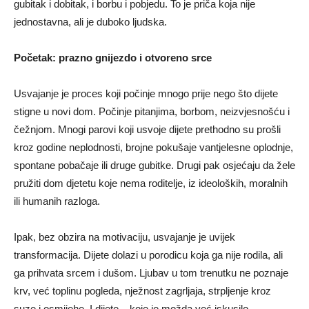
gubitak i dobitak, i borbu i pobjedu. To je priča koja nije
jednostavna, ali je duboko ljudska.
Početak: prazno gnijezdo i otvoreno srce
Usvajanje je proces koji počinje mnogo prije nego što dijete
stigne u novi dom. Počinje pitanjima, borbom, neizvjesnošću i
čežnjom. Mnogi parovi koji usvoje dijete prethodno su prošli
kroz godine neplodnosti, brojne pokušaje vantjelesne oplodnje,
spontane pobačaje ili druge gubitke. Drugi pak osjećaju da žele
pružiti dom djetetu koje nema roditelje, iz ideoloških, moralnih
ili humanih razloga.
Ipak, bez obzira na motivaciju, usvajanje je uvijek
transformacija. Dijete dolazi u porodicu koja ga nije rodila, ali
ga prihvata srcem i dušom. Ljubav u tom trenutku ne poznaje
krv, već toplinu pogleda, nježnost zagrljaja, strpljenje kroz
suze i osmijehe. I dijete – koje je možda već iskusilo