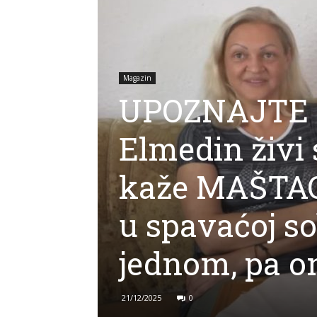
Magazin
UPOZNAJTE 
Elmedin živi 
kaže MAŠTAO
u spavaćoj so
jednom, pa o
21/12/2025
0