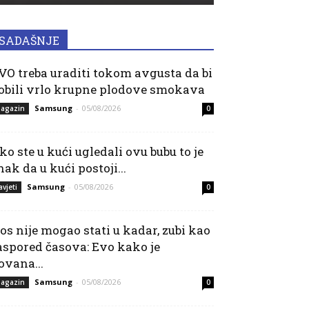
SADAŠNJE
VO treba uraditi tokom avgusta da bi
obili vrlo krupne plodove smokava
Samsung
-
05/08/2026
agazin
0
ko ste u kući ugledali ovu bubu to je
nak da u kući postoji...
Samsung
-
05/08/2026
avjeti
0
os nije mogao stati u kadar, zubi kao
aspored časova: Evo kako je
ovana...
Samsung
-
05/08/2026
agazin
0