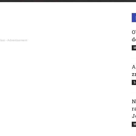
O
d
lasi - Advertisement
M
A
z
S
N
r
J
M