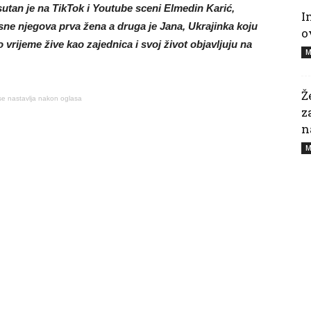
utan je na TikTok i Youtube sceni Elmedin Karić,
I
Bosne njegova prva žena a druga je Jana, Ukrajinka koju
o
rijeme žive kao zajednica i svoj život objavljuju na
M
Ž
se nastavlja nakon oglasa
z
n
M