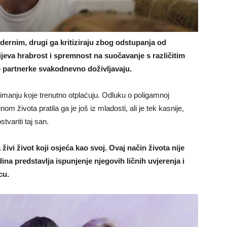
dernim, drugi ga kritiziraju zbog odstupanja od
jeva hrabrost i spremnost na suočavanje s različitim
e partnerke svakodnevno doživljavaju.
manju koje trenutno otplaćuju. Odluku o poligamnoj
om života pratila ga je još iz mladosti, ali je tek kasnije,
variti taj san.
ivi život koji osjeća kao svoj. Ovaj način života nije
ina predstavlja ispunjenje njegovih ličnih uvjerenja i
cu.