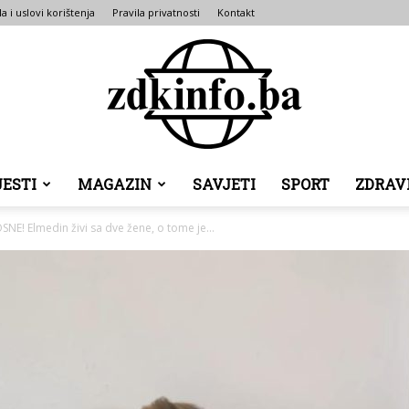
la i uslovi korištenja
Pravila privatnosti
Kontakt
JESTI
MAGAZIN
SAVJETI
SPORT
ZDRAV
ZDK
 Elmedin živi sa dve žene, o tome je...
INFO