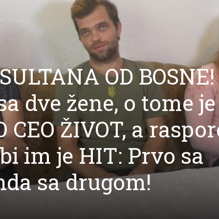
SULTANA OD BOSNE!
sa dve žene, o tome je
 CEO ŽIVOT, a raspor
bi im je HIT: Prvo sa
nda sa drugom!