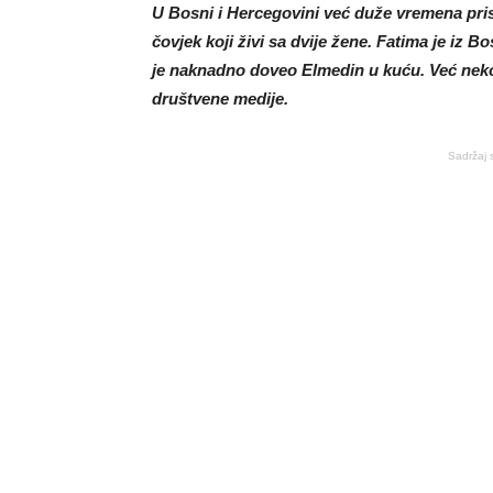
U Bosni i Hercegovini već duže vremena pris
čovjek koji živi sa dvije žene. Fatima je iz 
je naknadno doveo Elmedin u kuću. Već neko v
društvene medije.
Sadržaj 