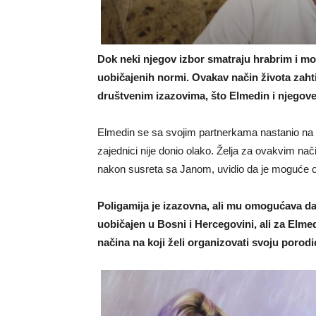
Dok neki njegov izbor smatraju hrabrim i mo
uobičajenih normi. Ovakav način života zahti
društvenim izazovima, što Elmedin i njegov
Elmedin se sa svojim partnerkama nastanio na i
zajednici nije donio olako. Želja za ovakvim način
nakon susreta sa Janom, uvidio da je moguće ost
Poligamija je izazovna, ali mu omogućava da ž
uobičajen u Bosni i Hercegovini, ali za Elmed
načina na koji želi organizovati svoju porodi