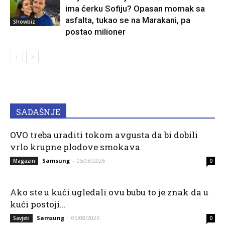
ima ćerku Sofiju? Opasan momak sa
asfalta, tukao se na Marakani, pa
Showbiz
postao milioner
SADAŠNJE
OVO treba uraditi tokom avgusta da bi dobili
vrlo krupne plodove smokava
Samsung
-
05/08/2026
Magazin
0
Ako ste u kući ugledali ovu bubu to je znak da u
kući postoji...
Samsung
-
05/08/2026
Savjeti
0