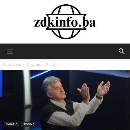
ZDK
Naslovnica
Magazin
Showbiz
INFO
Magazin
Showbiz