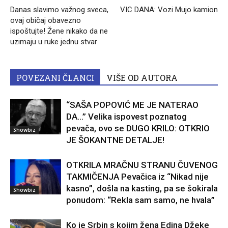
Danas slavimo važnog sveca,
VIC DANA: Vozi Mujo kamion
ovaj običaj obavezno
ispoštujte! Žene nikako da ne
uzimaju u ruke jednu stvar
POVEZANI ČLANCI
VIŠE OD AUTORA
“SAŠA POPOVIĆ ME JE NATERAO
DA…” Velika ispovest poznatog
pevača, ovo se DUGO KRILO: OTKRIO
Showbiz
JE ŠOKANTNE DETALJE!
OTKRILA MRAČNU STRANU ČUVENOG
TAKMIČENJA Pevačica iz “Nikad nije
kasno”, došla na kasting, pa se šokirala
Showbiz
ponudom: “Rekla sam samo, ne hvala”
Ko je Srbin s kojim žena Edina Džeke