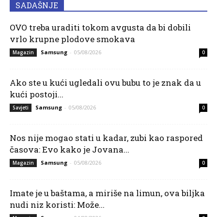
SADAŠNJE
OVO treba uraditi tokom avgusta da bi dobili
vrlo krupne plodove smokava
Samsung
-
05/08/2026
Magazin
0
Ako ste u kući ugledali ovu bubu to je znak da u
kući postoji...
Samsung
-
05/08/2026
Savjeti
0
Nos nije mogao stati u kadar, zubi kao raspored
časova: Evo kako je Jovana...
Samsung
-
05/08/2026
Magazin
0
Imate je u baštama, a miriše na limun, ova biljka
nudi niz koristi: Može...