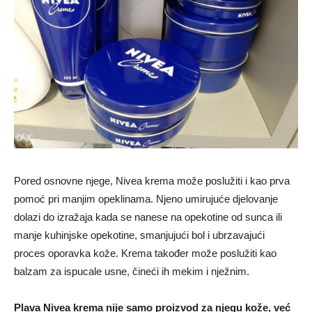
Pored osnovne njege, Nivea krema može poslužiti i kao prva
pomoć pri manjim opeklinama. Njeno umirujuće djelovanje
dolazi do izražaja kada se nanese na opekotine od sunca ili
manje kuhinjske opekotine, smanjujući bol i ubrzavajući
proces oporavka kože. Krema također može poslužiti kao
balzam za ispucale usne, čineći ih mekim i nježnim.
Plava Nivea krema nije samo proizvod za njegu kože, već