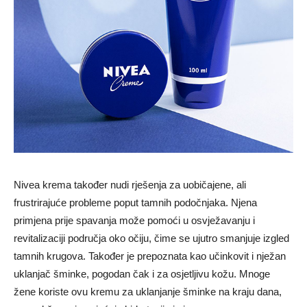
Nivea krema također nudi rješenja za uobičajene, ali
frustrirajuće probleme poput tamnih podočnjaka. Njena
primjena prije spavanja može pomoći u osvježavanju i
revitalizaciji područja oko očiju, čime se ujutro smanjuje izgled
tamnih krugova. Također je prepoznata kao učinkovit i nježan
uklanjač šminke, pogodan čak i za osjetljivu kožu. Mnoge
žene koriste ovu kremu za uklanjanje šminke na kraju dana,