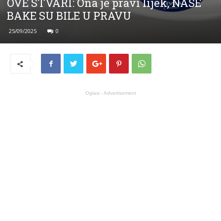
OVE STVARI: Ona je pravi lijek, NAŠE
BAKE SU BILE U PRAVU
25/09/2025
0
Oglasi - Advertisement