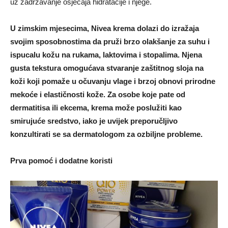
uz zadržavanje osjećaja hidratacije i njege.
U zimskim mjesecima, Nivea krema dolazi do izražaja
svojim sposobnostima da pruži brzo olakšanje za suhu i
ispucalu kožu na rukama, laktovima i stopalima. Njena
gusta tekstura omogućava stvaranje zaštitnog sloja na
koži koji pomaže u očuvanju vlage i brzoj obnovi prirodne
mekoće i elastičnosti kože. Za osobe koje pate od
dermatitisa ili ekcema, krema može poslužiti kao
smirujuće sredstvo, iako je uvijek preporučljivo
konzultirati se sa dermatologom za ozbiljne probleme.
Prva pomoć i dodatne koristi