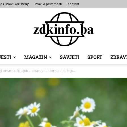
la i uslovi korištenja
Pravila privatnosti
Kontakt
JESTI
MAGAZIN
SAVJETI
SPORT
ZDRAV
ZDK
i otvara oči: Ujutru obavezno obratite pažnju...
INFO