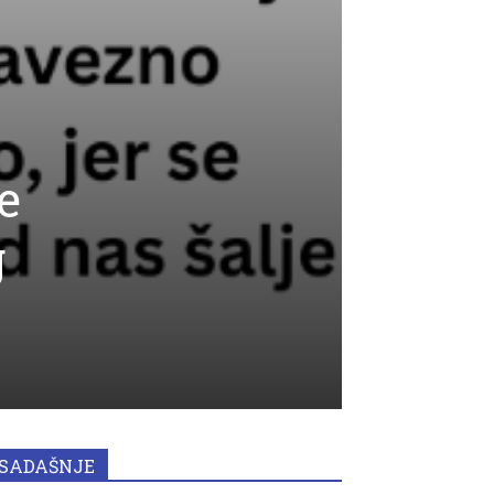
e
g
SADAŠNJE