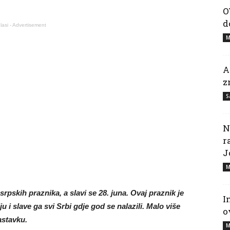
O
d
lasi - Advertisement
M
A
z
S
N
r
J
M
rpskih praznika, a slavi se 28. juna. Ovaj praznik je
I
u i slave ga svi Srbi gdje god se nalazili. Malo više
o
astavku.
M