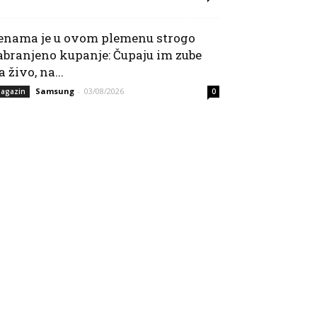
enama je u ovom plemenu strogo
abranjeno kupanje: Čupaju im zube
a živo, na...
Samsung
-
03/08/2026
agazin
0