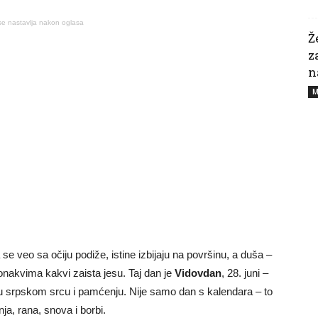
se nastavlja nakon oglasa
Ž
z
n
M
se veo sa očiju podiže, istine izbijaju na površinu, a duša –
e onakvima kakvi zaista jesu. Taj dan je
Vidovdan
, 28. juni –
 srpskom srcu i pamćenju. Nije samo dan s kalendara – to
ja, rana, snova i borbi.