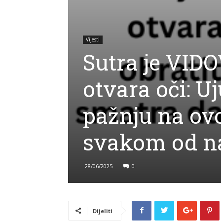
Vijesti
Sutra je VID
otvara oči: U
pažnju na ovo
svakom od na
28/06/2025
0
Dijeliti