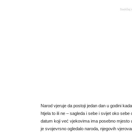
Sadržaj 
Narod vjeruje da postoji jedan dan u godini kada 
htjela to ili ne – sagleda i sebe i svijet oko seb
datum koji već vjekovima ima posebno mjesto u
je svojevrsno ogledalo naroda, njegovih vjerovan