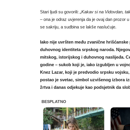
Stari ljudi su govorili:
„Kakav si na Vidovdan, taka
– ona je odraz uvjerenja da je ovaj dan prozor 
se sakriju, a sudbina se lakše naslućuje.
Iako nije uvršten među zvanične hrišćanske
duhovnog identiteta srpskog naroda. Njegova
mitskog, istorijskog i duhovnog naslijeđa. 
godine – sukob koji je, iako izgubljen u vo
Knez Lazar, koji je predvodio srpsku vojsku,
postao je svetac, simbol uzvišenog izbora 
žrtva i danas odjekuje kao podsjetnik da slobo