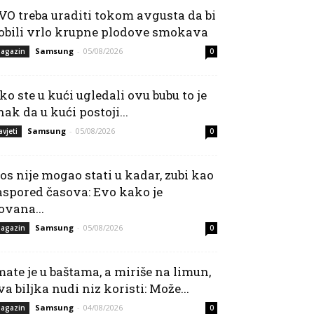
VO treba uraditi tokom avgusta da bi
obili vrlo krupne plodove smokava
Samsung
-
05/08/2026
agazin
0
ko ste u kući ugledali ovu bubu to je
nak da u kući postoji...
Samsung
-
05/08/2026
avjeti
0
os nije mogao stati u kadar, zubi kao
aspored časova: Evo kako je
ovana...
Samsung
-
05/08/2026
agazin
0
mate je u baštama, a miriše na limun,
va biljka nudi niz koristi: Može...
Samsung
-
04/08/2026
agazin
0