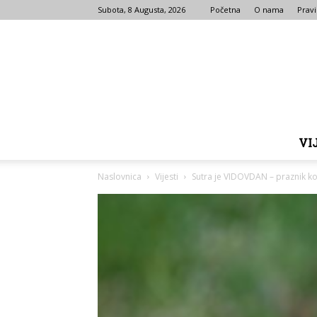
Subota, 8 Augusta, 2026
Početna
O nama
Pravi
VI
Naslovnica
Vijesti
Sutra je VIDOVDAN – praznik koj