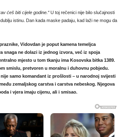
v ćeš biti cijele godine.“
U toj rečenici nije bilo slučajnosti
u dublju istinu. Dan kada maske padaju, kad laži ne mogu da
 praznike, Vidovdan je poput kamena temeljca
 snaga ne dolazi iz jednog izvora, već iz spoja
Centralno mjesto u tom tkanju ima Kosovska bitka 1389.
jnom smislu, pretvoren u moralnu i duhovnu pobjedu.
 nije samo komandant iz prošlosti – u narodnoj svijesti
između zemaljskog carstva i carstva nebeskog. Njegova
da i vjera imaju cijenu, ali i smisao.