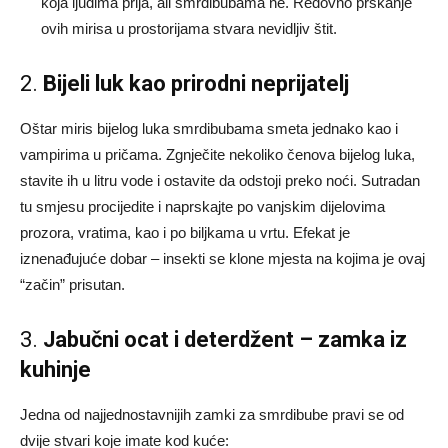
koja ljudima prija, ali smrdibubama ne. Redovno prskanje
ovih mirisa u prostorijama stvara nevidljiv štit.
2.
Bijeli luk kao prirodni neprijatelj
Oštar miris bijelog luka smrdibubama smeta jednako kao i
vampirima u pričama. Zgnječite nekoliko čenova bijelog luka,
stavite ih u litru vode i ostavite da odstoji preko noći. Sutradan
tu smjesu procijedite i naprskajte po vanjskim dijelovima
prozora, vratima, kao i po biljkama u vrtu. Efekat je
iznenađujuće dobar – insekti se klone mjesta na kojima je ovaj
“začin” prisutan.
3.
Jabučni ocat i deterdžent – zamka iz
kuhinje
Jedna od najjednostavnijih zamki za smrdibube pravi se od
dvije stvari koje imate kod kuće: