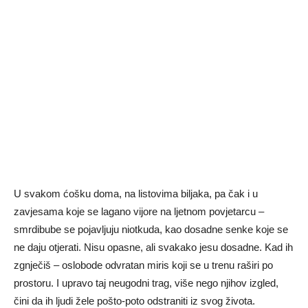
U svakom ćošku doma, na listovima biljaka, pa čak i u
zavjesama koje se lagano vijore na ljetnom povjetarcu –
smrdibube se pojavljuju niotkuda, kao dosadne senke koje se
ne daju otjerati. Nisu opasne, ali svakako jesu dosadne. Kad ih
zgnječiš – oslobode odvratan miris koji se u trenu raširi po
prostoru. I upravo taj neugodni trag, više nego njihov izgled,
čini da ih ljudi žele pošto-poto odstraniti iz svog života.