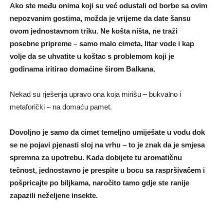
Ako ste među onima koji su već odustali od borbe sa ovim
nepozvanim gostima, možda je vrijeme da date šansu
ovom jednostavnom triku. Ne košta ništa, ne traži
posebne pripreme – samo malo cimeta, litar vode i kap
volje da se uhvatite u koštac s problemom koji je
godinama iritirao domaćine širom Balkana.
Nekad su rješenja upravo ona koja mirišu – bukvalno i
metaforički – na domaću pamet.
Dovoljno je samo da cimet temeljno umiješate u vodu dok
se ne pojavi pjenasti sloj na vrhu – to je znak da je smjesa
spremna za upotrebu. Kada dobijete tu aromatičnu
tečnost, jednostavno je prespite u bocu sa raspršivačem i
pošpricajte po biljkama, naročito tamo gdje ste ranije
zapazili neželjene insekte.