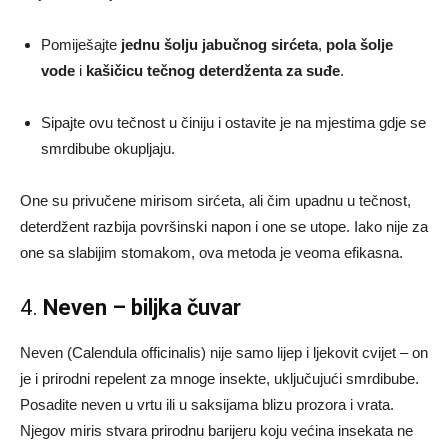
Pomiješajte
jednu šolju jabučnog sirćeta
,
pola šolje
vode
i
kašičicu tečnog deterdženta za suđe
.
Sipajte ovu tečnost u činiju i ostavite je na mjestima gdje se
smrdibube okupljaju.
One su privučene mirisom sirćeta, ali čim upadnu u tečnost,
deterdžent razbija površinski napon i one se utope. Iako nije za
one sa slabijim stomakom, ova metoda je veoma efikasna.
4.
Neven – biljka čuvar
Neven (Calendula officinalis) nije samo lijep i ljekovit cvijet – on
je i prirodni repelent za mnoge insekte, uključujući smrdibube.
Posadite neven u vrtu ili u saksijama blizu prozora i vrata.
Njegov miris stvara prirodnu barijeru koju većina insekata ne