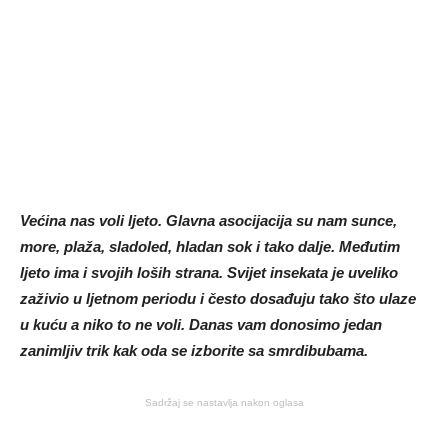
Većina nas voli ljeto. Glavna asocijacija su nam sunce,
more, plaža, sladoled, hladan sok i tako dalje. Međutim
ljeto ima i svojih loših strana. Svijet insekata je uveliko
zaživio u ljetnom periodu i često dosađuju tako što ulaze
u kuću a niko to ne voli. Danas vam donosimo jedan
zanimljiv trik kak oda se izborite sa smrdibubama.
Sadržaj se nastavlja nakon oglasa