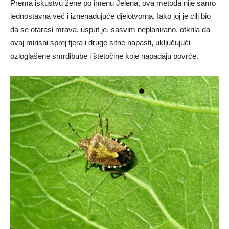
Prema iskustvu žene po imenu Jelena, ova metoda nije samo
jednostavna već i iznenađujuće djelotvorna. Iako joj je cilj bio
da se otarasi mrava, usput je, sasvim neplanirano, otkrila da
ovaj mirisni sprej tjera i druge sitne napasti, uključujući
ozloglašene smrdibube i štetočine koje napadaju povrće.