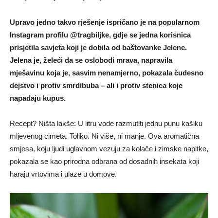
Upravo jedno takvo rješenje ispričano je na popularnom
Instagram profilu @tragbiljke, gdje se jedna korisnica
prisjetila savjeta koji je dobila od baštovanke Jelene.
Jelena je, želeći da se oslobodi mrava, napravila
mješavinu koja je, sasvim nenamjerno, pokazala čudesno
dejstvo i protiv smrdibuba – ali i protiv stenica koje
napadaju kupus.
Recept? Ništa lakše: U litru vode razmutiti jednu punu kašiku
mljevenog cimeta. Toliko. Ni više, ni manje. Ova aromatična
smjesa, koju ljudi uglavnom vezuju za kolače i zimske napitke,
pokazala se kao prirodna odbrana od dosadnih insekata koji
haraju vrtovima i ulaze u domove.