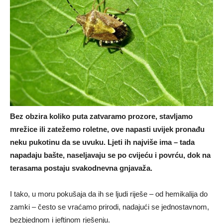
Bez obzira koliko puta zatvaramo prozore, stavljamo
mrežice ili zatežemo roletne, ove napasti uvijek pronađu
neku pukotinu da se uvuku. Ljeti ih najviše ima – tada
napadaju bašte, naseljavaju se po cvijeću i povrću, dok na
terasama postaju svakodnevna gnjavaža.
I tako, u moru pokušaja da ih se ljudi riješe – od hemikalija do
zamki – često se vraćamo prirodi, nadajući se jednostavnom,
bezbjednom i jeftinom rješenju.