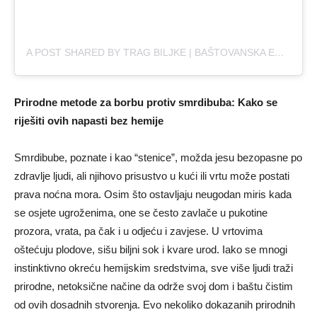
A POST SHARED BY TRAG BILJKE | BAŠTOVANSKA EDUKATIVNA PLATFORMA (@TRAGBILJKE)
Prirodne metode za borbu protiv smrdibuba: Kako se
riješiti ovih napasti bez hemije
Smrdibube, poznate i kao “stenice”, možda jesu bezopasne po
zdravlje ljudi, ali njihovo prisustvo u kući ili vrtu može postati
prava noćna mora. Osim što ostavljaju neugodan miris kada
se osjete ugroženima, one se često zavlače u pukotine
prozora, vrata, pa čak i u odjeću i zavjese. U vrtovima
oštećuju plodove, sišu biljni sok i kvare urod. Iako se mnogi
instinktivno okreću hemijskim sredstvima, sve više ljudi traži
prirodne, netoksične načine da održe svoj dom i baštu čistim
od ovih dosadnih stvorenja. Evo nekoliko dokazanih prirodnih