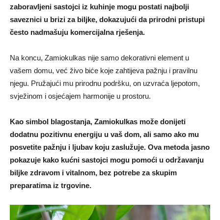
zaboravljeni sastojci iz kuhinje mogu postati najbolji
saveznici u brizi za biljke, dokazujući da prirodni pristupi
često nadmašuju komercijalna rješenja.
Na koncu, Zamiokulkas nije samo dekorativni element u
vašem domu, već živo biće koje zahtijeva pažnju i pravilnu
njegu. Pružajući mu prirodnu podršku, on uzvraća ljepotom,
svježinom i osjećajem harmonije u prostoru.
Kao simbol blagostanja, Zamiokulkas može donijeti
dodatnu pozitivnu energiju u vaš dom, ali samo ako mu
posvetite pažnju i ljubav koju zaslužuje. Ova metoda jasno
pokazuje kako kućni sastojci mogu pomoći u održavanju
biljke zdravom i vitalnom, bez potrebe za skupim
preparatima iz trgovine.