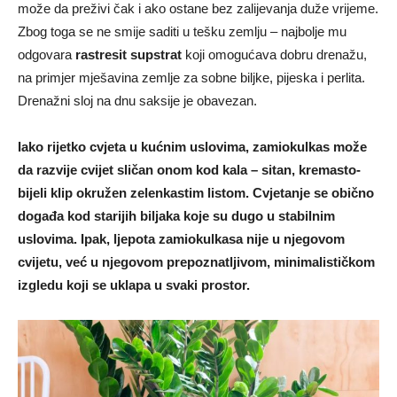
može da preživi čak i ako ostane bez zalijevanja duže vrijeme.
Zbog toga se ne smije saditi u tešku zemlju – najbolje mu
odgovara
rastresit supstrat
koji omogućava dobru drenažu,
na primjer mješavina zemlje za sobne biljke, pijeska i perlita.
Drenažni sloj na dnu saksije je obavezan.
Iako rijetko cvjeta u kućnim uslovima, zamiokulkas može
da razvije cvijet sličan onom kod kala – sitan, kremasto-
bijeli klip okružen zelenkastim listom. Cvjetanje se obično
događa kod starijih biljaka koje su dugo u stabilnim
uslovima. Ipak, ljepota zamiokulkasa nije u njegovom
cvijetu, već u njegovom prepoznatljivom, minimalističkom
izgledu koji se uklapa u svaki prostor.