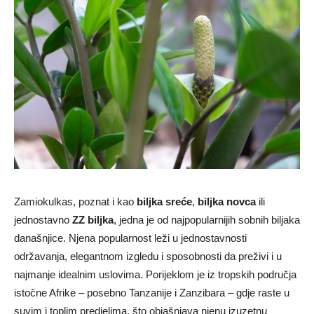
Zamiokulkas, poznat i kao
biljka sreće
,
biljka novca
ili
jednostavno
ZZ biljka
, jedna je od najpopularnijih sobnih biljaka
današnjice. Njena popularnost leži u jednostavnosti
održavanja, elegantnom izgledu i sposobnosti da preživi i u
najmanje idealnim uslovima. Porijeklom je iz tropskih područja
istočne Afrike – posebno Tanzanije i Zanzibara – gdje raste u
suvim i toplim predjelima, što objašnjava njenu izuzetnu