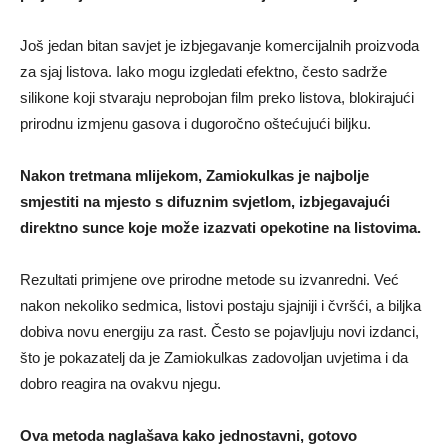
Još jedan bitan savjet je izbjegavanje komercijalnih proizvoda
za sjaj listova. Iako mogu izgledati efektno, često sadrže
silikone koji stvaraju neprobojan film preko listova, blokirajući
prirodnu izmjenu gasova i dugoročno oštećujući biljku.
Nakon tretmana mlijekom, Zamiokulkas je najbolje
smjestiti na mjesto s difuznim svjetlom, izbjegavajući
direktno sunce koje može izazvati opekotine na listovima.
Rezultati primjene ove prirodne metode su izvanredni. Već
nakon nekoliko sedmica, listovi postaju sjajniji i čvršći, a biljka
dobiva novu energiju za rast. Često se pojavljuju novi izdanci,
što je pokazatelj da je Zamiokulkas zadovoljan uvjetima i da
dobro reagira na ovakvu njegu.
Ova metoda naglašava kako jednostavni, gotovo