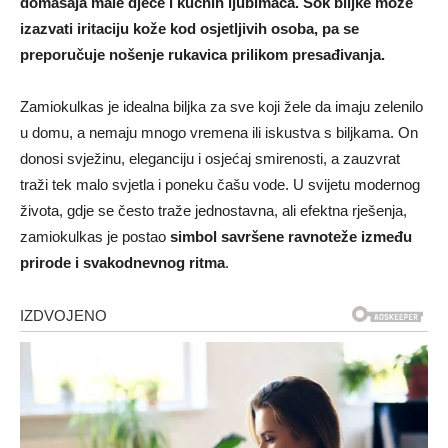
domašaja male djece i kućnih ljubimaca. Sok biljke može
izazvati iritaciju kože kod osjetljivih osoba, pa se
preporučuje nošenje rukavica prilikom presađivanja.
Zamiokulkas je idealna biljka za sve koji žele da imaju zelenilo
u domu, a nemaju mnogo vremena ili iskustva s biljkama. On
donosi svježinu, eleganciju i osjećaj smirenosti, a zauzvrat
traži tek malo svjetla i poneku čašu vode. U svijetu modernog
života, gdje se često traže jednostavna, ali efektna rješenja,
zamiokulkas je postao
simbol savršene ravnoteže između
prirode i svakodnevnog ritma
.