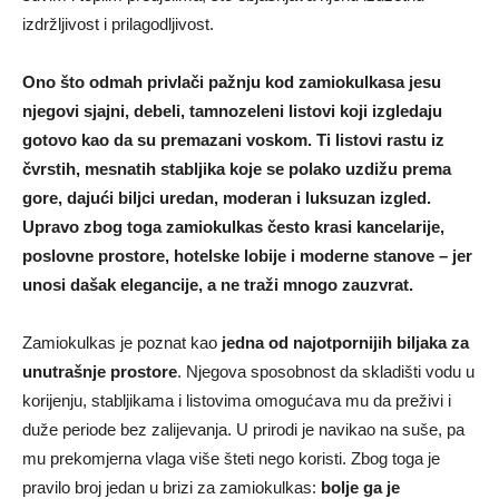
izdržljivost i prilagodljivost.
Ono što odmah privlači pažnju kod zamiokulkasa jesu
njegovi sjajni, debeli, tamnozeleni listovi koji izgledaju
gotovo kao da su premazani voskom. Ti listovi rastu iz
čvrstih, mesnatih stabljika koje se polako uzdižu prema
gore, dajući biljci uredan, moderan i luksuzan izgled.
Upravo zbog toga zamiokulkas često krasi kancelarije,
poslovne prostore, hotelske lobije i moderne stanove – jer
unosi dašak elegancije, a ne traži mnogo zauzvrat.
Zamiokulkas je poznat kao
jedna od najotpornijih biljaka za
unutrašnje prostore
. Njegova sposobnost da skladišti vodu u
korijenju, stabljikama i listovima omogućava mu da preživi i
duže periode bez zalijevanja. U prirodi je navikao na suše, pa
mu prekomjerna vlaga više šteti nego koristi. Zbog toga je
pravilo broj jedan u brizi za zamiokulkas:
bolje ga je