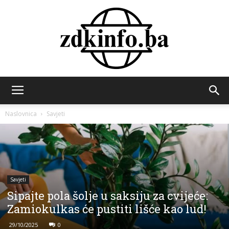
ZDK
Naslovnica
Savjeti
INFO
Savjeti
Sipajte pola šolje u saksiju za cvijeće:
Zamiokulkas će pustiti lišće kao lud!
29/10/2025
0