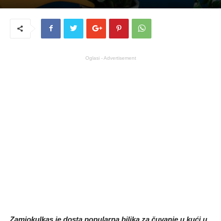
Oglasi - Advertisement
Zamiokulkas je dosta popularna biljka za čuvanje u kući u