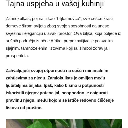
Tajna uspjeha u vašoj kuhinji
Zamiokulkas, poznat i kao “biljka novca”, sve češće krasi
domove širom svijeta zbog svoje sposobnosti da unese
svježinu i eleganciju u svaki prostor. Ova biljka, koja potječe iz
sušnih područja istočne Afrike, prepoznatljiva je po svojim
sjajnim, tamnozelenim listovima koji su simbol zdravlja i
prosperiteta.
Zahvaljujući svojoj otpornosti na sušu i minimalnim
zahtjevima za njegu, Zamiokulkas je omiljen među
ljubiteljima biljaka. Ipak, kako bismo u potpunosti
iskoristili njegov potencijal, neophodno je osigurati
pravilnu njegu, među kojom se ističe redovno čišćenje
listova od prašine.