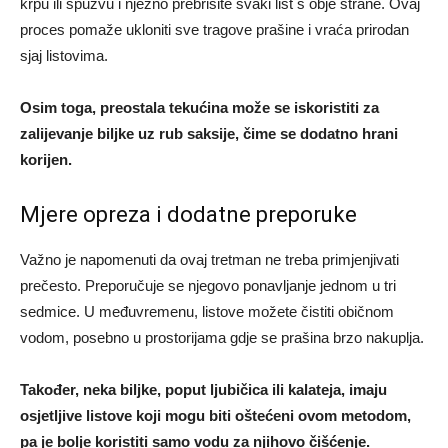
krpu ili spužvu i nježno prebrišite svaki list s obje strane. Ovaj
proces pomaže ukloniti sve tragove prašine i vraća prirodan
sjaj listovima.
Osim toga, preostala tekućina može se iskoristiti za
zalijevanje biljke uz rub saksije, čime se dodatno hrani
korijen.
Mjere opreza i dodatne preporuke
Važno je napomenuti da ovaj tretman ne treba primjenjivati
prečesto. Preporučuje se njegovo ponavljanje jednom u tri
sedmice. U međuvremenu, listove možete čistiti običnom
vodom, posebno u prostorijama gdje se prašina brzo nakuplja.
Također, neka biljke, poput ljubičica ili kalateja, imaju
osjetljive listove koji mogu biti oštećeni ovom metodom,
pa je bolje koristiti samo vodu za njihovo čišćenje.