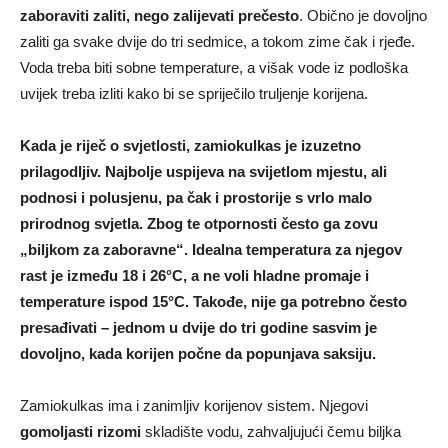
zaboraviti zaliti, nego zalijevati prečesto
. Obično je dovoljno
zaliti ga svake dvije do tri sedmice, a tokom zime čak i rjeđe.
Voda treba biti sobne temperature, a višak vode iz podloška
uvijek treba izliti kako bi se spriječilo truljenje korijena.
Kada je riječ o svjetlosti, zamiokulkas je izuzetno
prilagodljiv. Najbolje uspijeva na svijetlom mjestu, ali
podnosi i polusjenu, pa čak i prostorije s vrlo malo
prirodnog svjetla. Zbog te otpornosti često ga zovu
„biljkom za zaboravne“. Idealna temperatura za njegov
rast je između 18 i 26°C, a ne voli hladne promaje i
temperature ispod 15°C. Takođe, nije ga potrebno često
presađivati – jednom u dvije do tri godine sasvim je
dovoljno, kada korijen počne da popunjava saksiju.
Zamiokulkas ima i zanimljiv korijenov sistem. Njegovi
gomoljasti rizomi
skladište vodu, zahvaljujući čemu biljka