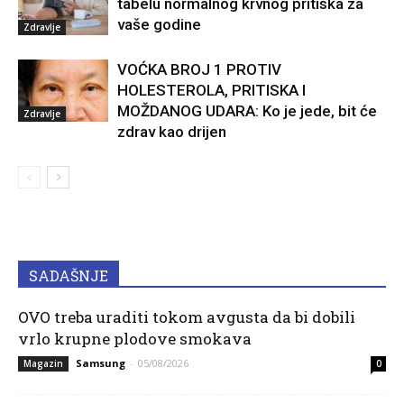
tabelu normalnog krvnog pritiska za
vaše godine
Zdravlje
VOĆKA BROJ 1 PROTIV
HOLESTEROLA, PRITISKA I
MOŽDANOG UDARA: Ko je jede, bit će
Zdravlje
zdrav kao drijen
SADAŠNJE
OVO treba uraditi tokom avgusta da bi dobili
vrlo krupne plodove smokava
Samsung
-
05/08/2026
Magazin
0