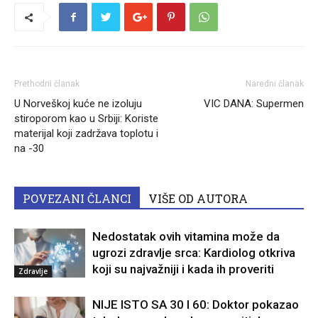
Prethodni članak
Naredni članak
U Norveškoj kuće ne izoluju
VIC DANA: Supermen
stiroporom kao u Srbiji: Koriste
materijal koji zadržava toplotu i
na -30
POVEZANI ČLANCI
VIŠE OD AUTORA
Nedostatak ovih vitamina može da
ugrozi zdravlje srca: Kardiolog otkriva
koji su najvažniji i kada ih proveriti
Zdravlje
NIJE ISTO SA 30 I 60: Doktor pokazao