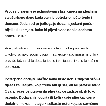
Proces pripreme je jednostavan i brz, čineći ga idealnim
za užurbane dane kada vam je potrebno nešto toplo i
domaće. Jedan od prijedloga je dodati sjeckani peršun i
bijeli luk u smjesu kako bi pljeskavice dobile dodatnu
aromu i okus.
Prvo, oljuštite krompire i narendajte ih na krupno rende.
Ukoliko su jako sočni, blago ih iscijedite kako masa ne bi bila
previše tečna. U to dodajte jedno jaje, jogurt ili kefir, te začine
po ukusu.
Postepeno dodajte brašno kako biste dobili smjesu sličnu
tijestu za uštipke, koja treba biti gusta, ali ne previše tvrda.
Ovaj proces osigurava da pljeskavice zadrže oblik tokom
prženja. Dodavanje jogurta ili kefira daje pljeskavicama
dodatnu mekost i blagu kiselkastu notu koja se savršeno