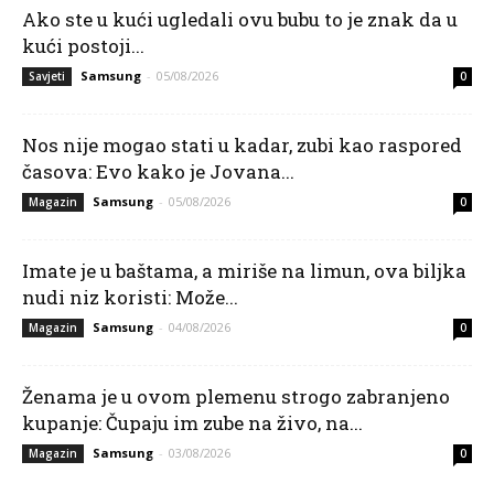
Ako ste u kući ugledali ovu bubu to je znak da u
kući postoji...
Samsung
-
05/08/2026
Savjeti
0
Nos nije mogao stati u kadar, zubi kao raspored
časova: Evo kako je Jovana...
Samsung
-
05/08/2026
Magazin
0
Imate je u baštama, a miriše na limun, ova biljka
nudi niz koristi: Može...
Samsung
-
04/08/2026
Magazin
0
Ženama je u ovom plemenu strogo zabranjeno
kupanje: Čupaju im zube na živo, na...
Samsung
-
03/08/2026
Magazin
0