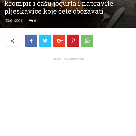
krompir i čašu jogurta i napravite
pljeskavice koje ćete obožavati
23/01/2026
0
Oglasi - Advertisement