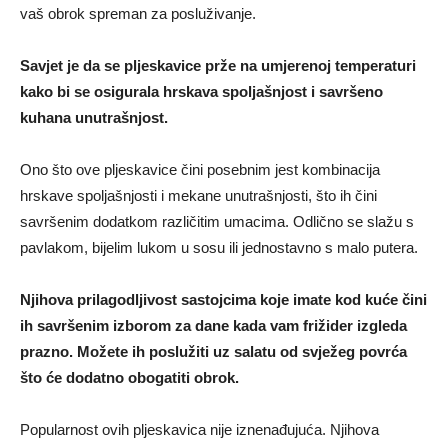
vaš obrok spreman za posluživanje.
Savjet je da se pljeskavice prže na umjerenoj temperaturi
kako bi se osigurala hrskava spoljašnjost i savršeno
kuhana unutrašnjost.
Ono što ove pljeskavice čini posebnim jest kombinacija
hrskave spoljašnjosti i mekane unutrašnjosti, što ih čini
savršenim dodatkom različitim umacima. Odlično se slažu s
pavlakom, bijelim lukom u sosu ili jednostavno s malo putera.
Njihova prilagodljivost sastojcima koje imate kod kuće čini
ih savršenim izborom za dane kada vam frižider izgleda
prazno. Možete ih poslužiti uz salatu od svježeg povrća
što će dodatno obogatiti obrok.
Popularnost ovih pljeskavica nije iznenađujuća. Njihova