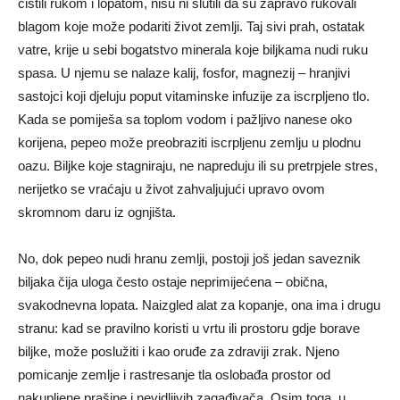
čistili rukom i lopatom, nisu ni slutili da su zapravo rukovali
blagom koje može podariti život zemlji. Taj sivi prah, ostatak
vatre, krije u sebi bogatstvo minerala koje biljkama nudi ruku
spasa. U njemu se nalaze kalij, fosfor, magnezij – hranjivi
sastojci koji djeluju poput vitaminske infuzije za iscrpljeno tlo.
Kada se pomiješa sa toplom vodom i pažljivo nanese oko
korijena, pepeo može preobraziti iscrpljenu zemlju u plodnu
oazu. Biljke koje stagniraju, ne napreduju ili su pretrpjele stres,
nerijetko se vraćaju u život zahvaljujući upravo ovom
skromnom daru iz ognjišta.
No, dok pepeo nudi hranu zemlji, postoji još jedan saveznik
biljaka čija uloga često ostaje neprimijećena – obična,
svakodnevna lopata. Naizgled alat za kopanje, ona ima i drugu
stranu: kad se pravilno koristi u vrtu ili prostoru gdje borave
biljke, može poslužiti i kao oruđe za zdraviji zrak. Njeno
pomicanje zemlje i rastresanje tla oslobađa prostor od
nakupljene prašine i nevidljivih zagađivača. Osim toga, u