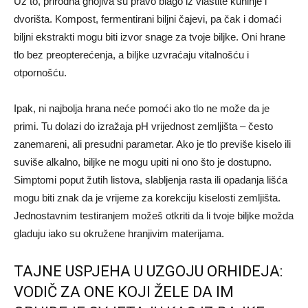
Uz to, prirodna gnojiva su pravo blago iz vlastite kuhinje i
dvorišta. Kompost, fermentirani biljni čajevi, pa čak i domaći
biljni ekstrakti mogu biti izvor snage za tvoje biljke. Oni hrane
tlo bez preopterećenja, a biljke uzvraćaju vitalnošću i
otpornošću.
Ipak, ni najbolja hrana neće pomoći ako tlo ne može da je
primi. Tu dolazi do izražaja pH vrijednost zemljišta – često
zanemareni, ali presudni parametar. Ako je tlo previše kiselo ili
suviše alkalno, biljke ne mogu upiti ni ono što je dostupno.
Simptomi poput žutih listova, slabljenja rasta ili opadanja lišća
mogu biti znak da je vrijeme za korekciju kiselosti zemljišta.
Jednostavnim testiranjem možeš otkriti da li tvoje biljke možda
gladuju iako su okružene hranjivim materijama.
TAJNE USPJEHA U UZGOJU ORHIDEJA:
VODIČ ZA ONE KOJI ŽELE DA IM