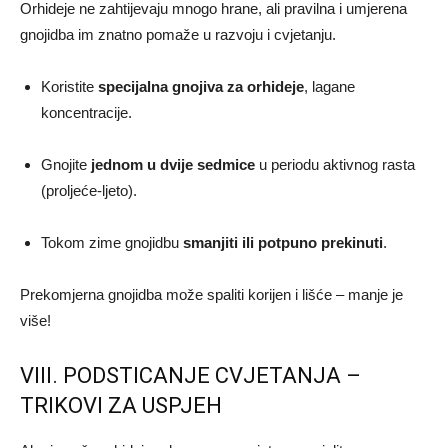
Orhideje ne zahtijevaju mnogo hrane, ali pravilna i umjerena
gnojidba im znatno pomaže u razvoju i cvjetanju.
Koristite
specijalna gnojiva za orhideje
, lagane
koncentracije.
Gnojite
jednom u dvije sedmice
u periodu aktivnog rasta
(proljeće-ljeto).
Tokom zime gnojidbu
smanjiti ili potpuno prekinuti
.
Prekomjerna gnojidba može spaliti korijen i lišće – manje je
više!
VIII. PODSTICANJE CVJETANJA –
TRIKOVI ZA USPJEH