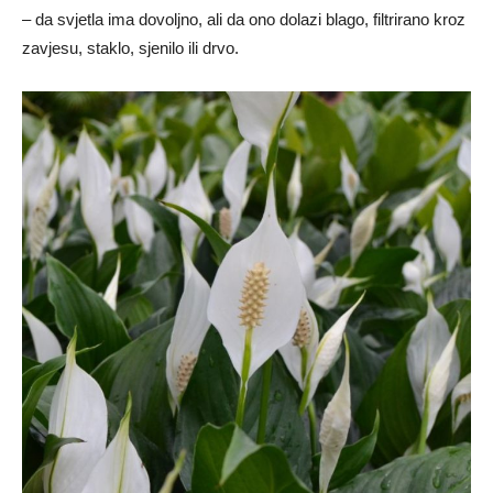
– da svjetla ima dovoljno, ali da ono dolazi blago, filtrirano kroz
zavjesu, staklo, sjenilo ili drvo.