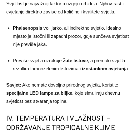
Svjetlost je najvažniji faktor u uzgoju orhideja. Njihov rast i
cvjetanje direktno zavise od količine i kvalitete svjetla.
Phalaenopsis
voli jarko, ali indirektno svjetlo. Idealno
mjesto je istočni ili zapadni prozor, gdje sunčeva svjetlost
nije previše jaka.
Previše svjetla uzrokuje
žute listove
, a premalo svjetla
rezultira tamnozelenim listovima i
izostankom cvjetanja
.
Savjet:
Ako nemate dovoljno prirodnog svjetla, koristite
specijalne LED lampe za biljke
, koje simuliraju dnevnu
svjetlost bez stvaranja topline.
IV. TEMPERATURA I VLAŽNOST –
ODRŽAVANJE TROPICALNE KLIME