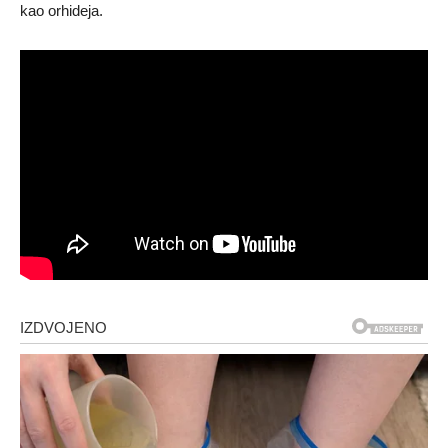
kao orhideja.