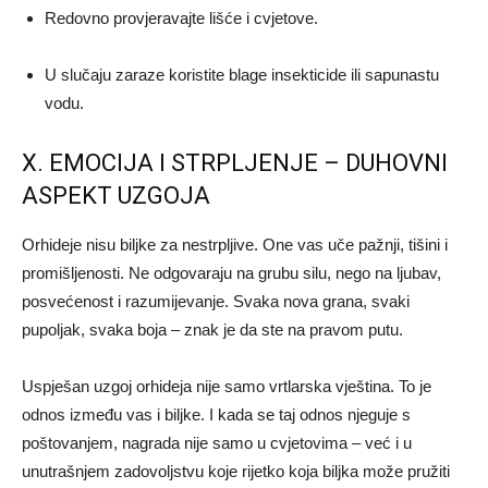
Redovno provjeravajte lišće i cvjetove.
U slučaju zaraze koristite blage insekticide ili sapunastu
vodu.
X. EMOCIJA I STRPLJENJE – DUHOVNI
ASPEKT UZGOJA
Orhideje nisu biljke za nestrpljive. One vas uče pažnji, tišini i
promišljenosti. Ne odgovaraju na grubu silu, nego na ljubav,
posvećenost i razumijevanje. Svaka nova grana, svaki
pupoljak, svaka boja – znak je da ste na pravom putu.
Uspješan uzgoj orhideja nije samo vrtlarska vještina. To je
odnos između vas i biljke. I kada se taj odnos njeguje s
poštovanjem, nagrada nije samo u cvjetovima – već i u
unutrašnjem zadovoljstvu koje rijetko koja biljka može pružiti