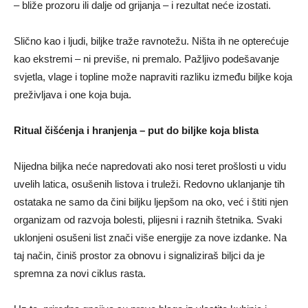
– bliže prozoru ili dalje od grijanja – i rezultat neće izostati.
Slično kao i ljudi, biljke traže ravnotežu. Ništa ih ne opterećuje
kao ekstremi – ni previše, ni premalo. Pažljivo podešavanje
svjetla, vlage i topline može napraviti razliku između biljke koja
preživljava i one koja buja.
Ritual čišćenja i hranjenja – put do biljke koja blista
Nijedna biljka neće napredovati ako nosi teret prošlosti u vidu
uvelih latica, osušenih listova i truleži. Redovno uklanjanje tih
ostataka ne samo da čini biljku ljepšom na oko, već i štiti njen
organizam od razvoja bolesti, plijesni i raznih štetnika. Svaki
uklonjeni osušeni list znači više energije za nove izdanke. Na
taj način, činiš prostor za obnovu i signaliziraš biljci da je
spremna za novi ciklus rasta.