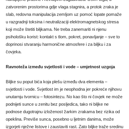
zatvorenim prostorima gdje vlaga stagnira, a protok zraka je
slab, redovna manipulacija zemljom uz pomoć lopate pomaže
u razgradnji toksina i neutralizaciji elektromagnetskog stresa
koji može štetiti biljkama. Ne treba zanemariti ni njenu
psihološku korist: kontakt s tlom, pokret, ponavljanje – sve to
doprinosi stvaranju harmonične atmosfere i za biljku i za
čovjeka.
Ravnoteža između svjetlosti i vode – umjetnost uzgoja
Biljke su poput bića koja plešu između dva elementa –
svjetlosti i vode. Svjetlost im je neophodna jer pokreće njihovu
unutarnju tvornicu – fotosintezu. No kao što ni čovjek ne može
podnijeti sunce u zenitu bez posljedica, tako ni biljke ne
podnose dugotrajnu izloženost žarkim zrakama bez rizika od
opeklina. Previše sunca, posebno u ljetnim danima, može
izgorjeti nježne listove i zaustaviti rast. Zato biljke traže sredinu