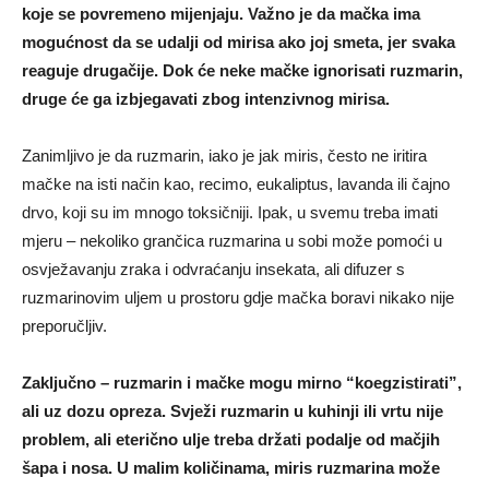
koje se povremeno mijenjaju. Važno je da mačka ima
mogućnost da se udalji od mirisa ako joj smeta, jer svaka
reaguje drugačije. Dok će neke mačke ignorisati ruzmarin,
druge će ga izbjegavati zbog intenzivnog mirisa.
Zanimljivo je da ruzmarin, iako je jak miris, često ne iritira
mačke na isti način kao, recimo, eukaliptus, lavanda ili čajno
drvo, koji su im mnogo toksičniji. Ipak, u svemu treba imati
mjeru – nekoliko grančica ruzmarina u sobi može pomoći u
osvježavanju zraka i odvraćanju insekata, ali difuzer s
ruzmarinovim uljem u prostoru gdje mačka boravi nikako nije
preporučljiv.
Zaključno – ruzmarin i mačke mogu mirno “koegzistirati”,
ali uz dozu opreza. Svježi ruzmarin u kuhinji ili vrtu nije
problem, ali eterično ulje treba držati podalje od mačjih
šapa i nosa. U malim količinama, miris ruzmarina može