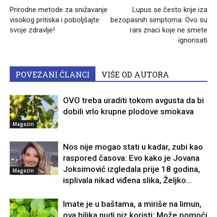
Prirodne metode za snižavanje
Lupus se često krije iza
visokog pritiska i poboljšajte
bezopasnih simptoma: Ovo su
svoje zdravlje!
rani znaci koje ne smete
ignorisati
POVEZANI ČLANCI
VIŠE OD AUTORA
OVO treba uraditi tokom avgusta da bi
dobili vrlo krupne plodove smokava
Magazin
Nos nije mogao stati u kadar, zubi kao
raspored časova: Evo kako je Jovana
Joksimović izgledala prije 18 godina,
Magazin
isplivala nikad viđena slika, Željko...
Imate je u baštama, a miriše na limun,
ova biljka nudi niz koristi: Može pomoći