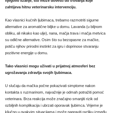
njegovo lizanje, što može dovesti do trovanja koje
zahtijeva hitnu veterinarsku intervenciju.
Kao vlasnici kućnih ljubimaca, trebamo razmotriti sigurne
alternative za aromatične biljke u domu. Lavanda (u biljnom
obliku, ali nikako kao ulje), nana, mačja trava i mačja metvica
su odlične alternative. Osim što su bezopasne za mačke,
potiču njihov prirodni instinkt za igru i doprinose stvaranju
pozitivne energije u domu.
Tako vlasnici mogu uživati u prijatnoj atmosferi bez
ugrožavanja zdravlja svojih ljubimaca.
U slučaju da mačka počne pokazivati simptome nakon
kontakta s ruzmarinom, najvažnije je odmah potražiti pomoć
veterinara. Brza reakcija može značajno smanjiti rizik od
ozbiljnih komplikacija i ubrzati oporavak ljubimca. Vrijeme je
ključno u ovakvim situacijama i može napraviti razliku između