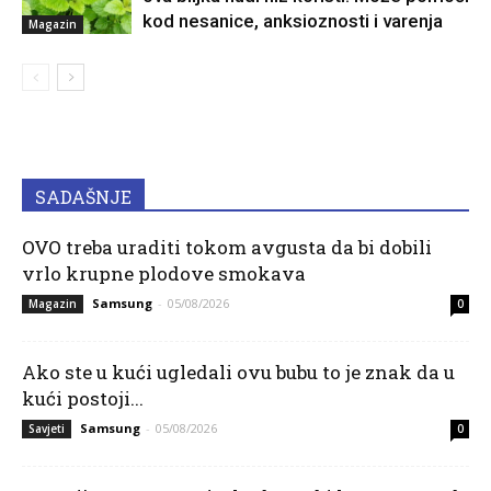
kod nesanice, anksioznosti i varenja
Magazin
SADAŠNJE
OVO treba uraditi tokom avgusta da bi dobili
vrlo krupne plodove smokava
Samsung
-
05/08/2026
Magazin
0
Ako ste u kući ugledali ovu bubu to je znak da u
kući postoji...
Samsung
-
05/08/2026
Savjeti
0