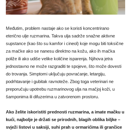
Međutim, problem nastaje ako se koristi koncentrirano
eterično ulje ruzmarina. Takva ulja sadrže snažne aktivne
supstance (kao što su kamfor i cineol) koje mogu biti toksične
za mačke ako se nanesu direktno na kožu, ako ih mačka
poliže ili ako udiše velike količine isparenja. Njihova jetra
jednostavno ne može razgraditi te spojeve, što može dovesti
do trovanja. Simptomi uključuju povraćanje, letargiju,
podrhtavanje i gubitak ravnoteže. Zbog toga veterinari ne
preporučuju upotrebu ruzmarinovog ulja na mačjoj koži, u
šamponima ili difuzerima u zatvorenom prostoru.
Ako želite iskoristiti prednosti ruzmarina, a imate mačku u
kući, najbolje je držati se prirodnih, blagih oblika biljke –
svježi listovi u saksiji, suhi prah u ormarićima ili grančice