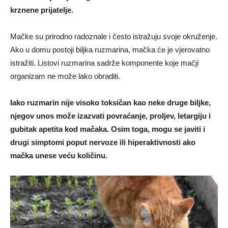
krznene prijatelje.
Mačke su prirodno radoznale i često istražuju svoje okruženje.
Ako u domu postoji biljka ruzmarina, mačka će je vjerovatno
istražiti. Listovi ruzmarina sadrže komponente koje mačji
organizam ne može lako obraditi.
Iako ruzmarin nije visoko toksičan kao neke druge biljke,
njegov unos može izazvati povraćanje, proljev, letargiju i
gubitak apetita kod mačaka. Osim toga, mogu se javiti i
drugi simptomi poput nervoze ili hiperaktivnosti ako
mačka unese veću količinu.