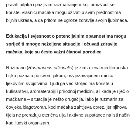
pravih biljaka i pažljivim razmatranjem koji proizvodi se
koriste, vlasnici mačaka mogu uživati u svim prednostima
biljnih ukrasa, a da pritom ne ugroze zdravlje svojih ljubimaca.
Edukacija i svjesnost o potencijalnim opasnostima mogu
spriječiti mnoge neželjene situacije i očuvati zdravlje
mačaka, koje su često važni članovi porodice.
Ruzmarin (
Rosmarinus officinalis
) je zimzelena mediteranska
biljka poznata po svom jakom, osvježavajućem mirisu i
ljekovitim svojstvima. Ljudi ga već stoljećima koriste u
kulinarstvu, aromaterapiji i prirodnoj medicini, ali kada je riječ o
mačkama – situacija je nešto drugačija. Iako je ruzmarin za
čovjeka blagotvoran, kod mačaka zahtijeva oprez, jer njihova
tijela ne prerađuju eterična ulja i aktivne supstance na isti način
kao ljudski organizam.