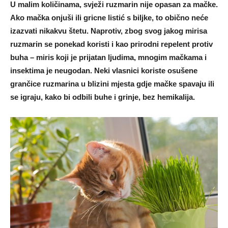
U malim količinama, svježi ruzmarin nije opasan za mačke.
Ako mačka onjuši ili gricne listić s biljke, to obično neće
izazvati nikakvu štetu. Naprotiv, zbog svog jakog mirisa
ruzmarin se ponekad koristi i kao prirodni repelent protiv
buha – miris koji je prijatan ljudima, mnogim mačkama i
insektima je neugodan. Neki vlasnici koriste osušene
grančice ruzmarina u blizini mjesta gdje mačke spavaju ili
se igraju, kako bi odbili buhe i grinje, bez hemikalija.