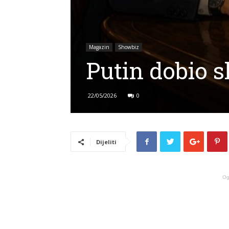
Magazin
Showbiz
Putin dobio 
22/05/2026
0
Dijeliti
Og