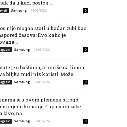
nak da u kući postoji...
Samsung
-
05/08/2026
avjeti
0
os nije mogao stati u kadar, zubi kao
aspored časova: Evo kako je
ovana...
Samsung
-
05/08/2026
agazin
0
mate je u baštama, a miriše na limun,
va biljka nudi niz koristi: Može...
Samsung
-
04/08/2026
agazin
0
enama je u ovom plemenu strogo
abranjeno kupanje: Čupaju im zube
a živo, na...
Samsung
-
03/08/2026
agazin
0