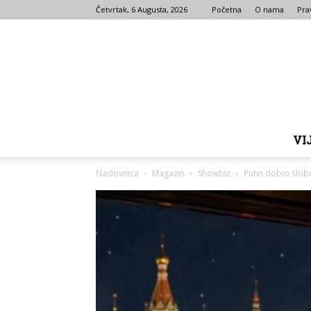
Četvrtak, 6 Augusta, 2026
Početna
O nama
Prav
VI
Naslovnica
Magazin
Showbiz
Putin dobio slo