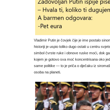
Vladimir Putin
je čovjek čije je ime postalo sin
historiji je uspio toliko dugo ostati u centru svje
simbol čvrste ruke i obnove ruske moći, dok ga 
kojem je gotovo sva moć koncentrisana oko jedn
same politike — to je priča o dječaku iz siroma
osoba na planeti.