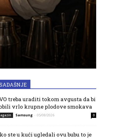
SADAŠNJE
VO treba uraditi tokom avgusta da bi
obili vrlo krupne plodove smokava
Samsung
-
05/08/2026
agazin
0
ko ste u kući ugledali ovu bubu to je