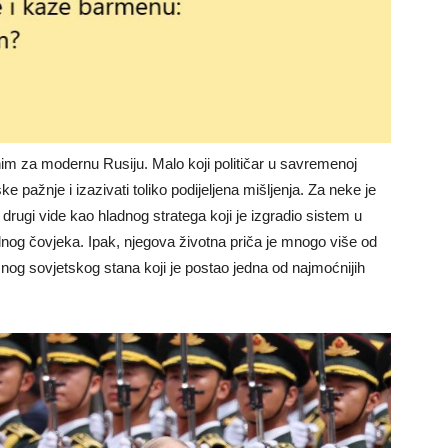
onim za modernu Rusiju. Malo koji političar u savremenoj
tske pažnje i izazivati toliko podijeljena mišljenja. Za neke je
drugi vide kao hladnog stratega koji je izgradio sistem u
og čovjeka. Ipak, njegova životna priča je mnogo više od
šnog sovjetskog stana koji je postao jedna od najmoćnijih