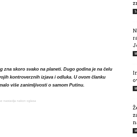
z
S
N
r
J
M
jeg zna skoro svako na planeti. Dugo godina je na čelu
I
vojih kontroverznih izjava i odluka. U ovom članku
o
alo više zanimljivosti o samom Putinu.
M
se nastavlja nakon oglasa
Ž
z
n
M