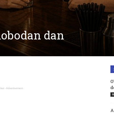
slobodan dan
O
d
lasi - Advertisement
M
A