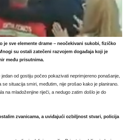
 je sve elemente drame – neočekivani sukobi, fizičko
. Mnogi su ostali zatečeni razvojem događaja koji je
emir među prisutnima.
e jedan od gostiju počeo pokazivati neprimjereno ponašanje,
se situacija smiri, međutim, nije prošao kako je planirano.
a na mladoženjine riječi, a nedugo zatim došlo je do
stalim zvanicama, a uviđajući ozbiljnost stvari, policija