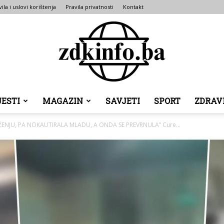
ila i uslovi korištenja
Pravila privatnosti
Kontakt
JESTI
MAGAZIN
SAVJETI
SPORT
ZDRAV
ZDK
ENJU, PA NOKAUTIRALA MLADU, A ONDA SE PREVRNULA” Cure...
INFO