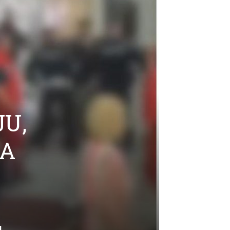
U,
DA