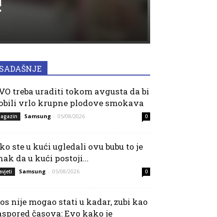
!
SADAŠNJE
VO treba uraditi tokom avgusta da bi
obili vrlo krupne plodove smokava
Samsung
-
05/08/2026
agazin
0
ko ste u kući ugledali ovu bubu to je
nak da u kući postoji...
Samsung
-
05/08/2026
avjeti
0
os nije mogao stati u kadar, zubi kao
aspored časova: Evo kako je