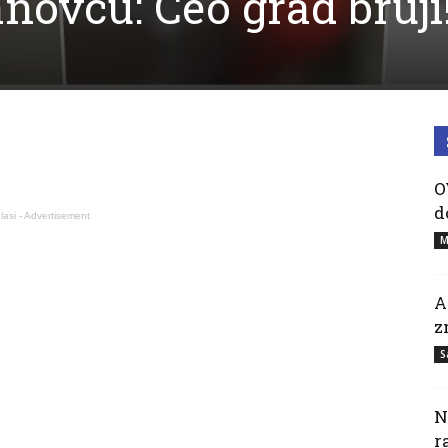
novcu: Ceo grad bruji
O
d
lasi - Advertisement
M
A
z
S
N
r