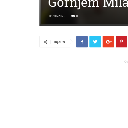
Gornjem Mila
01/10/2025
0
Dijeliti
Og