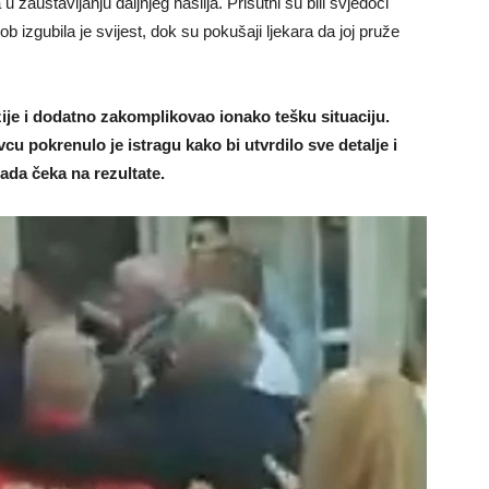
 u zaustavljanju daljnjeg nasilja. Prisutni su bili svjedoci
 izgubila je svijest, dok su pokušaji ljekara da joj pruže
ije i dodatno zakomplikovao ionako tešku situaciju.
 pokrenulo je istragu kako bi utvrdilo sve detalje i
sada čeka na rezultate.