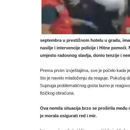
septembra u prestižnom hotelu u gradu, imao
nasilje i intervencije policije i Hitne pomoći
umjesto radosnog slavlja, donio tenzije i n
Prema prvim izvještajima, sve je počelo kada j
što je navelo mladoženju da reaguje. Pokušaj da 
Supruga problematičnog gosta burno je reagoval
fizičkog obračuna.
Ova nemila situacija brzo se proširila među o
je morala osigurati red i mir.