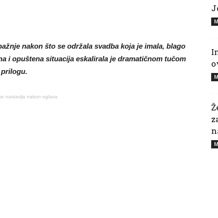
J
M
pažnje nakon što se održala svadba koja je imala, blago
I
na i opuštena situacija eskalirala je dramatičnom tučom
o
 prilogu.
M
se nastavlja nakon oglasa
Ž
z
n
M