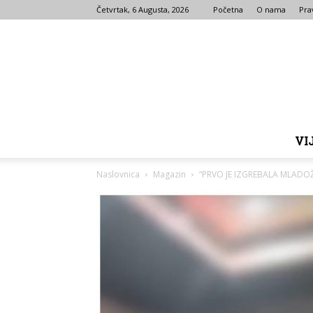
Četvrtak, 6 Augusta, 2026
Početna
O nama
Prav
VI
Naslovnica
Magazin
“PRVO JE IZGREBALA MLADOŽ