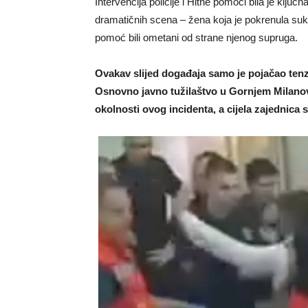
Intervencija policije i Hitne pomoći bila je ključna
dramatičnih scena – žena koja je pokrenula sukob
pomoć bili ometani od strane njenog supruga.
Ovakav slijed događaja samo je pojačao tenz
Osnovno javno tužilaštvo u Gornjem Milanovcu
okolnosti ovog incidenta, a cijela zajednica 