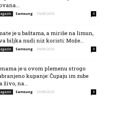
ovana...
Samsung
-
05/08/2026
agazin
0
mate je u baštama, a miriše na limun,
va biljka nudi niz koristi: Može...
Samsung
-
04/08/2026
agazin
0
enama je u ovom plemenu strogo
abranjeno kupanje: Čupaju im zube
a živo, na...
Samsung
-
03/08/2026
agazin
0