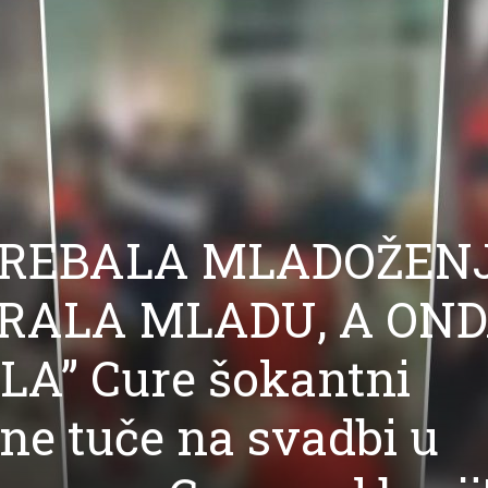
ZGREBALA MLADOŽENJ
RALA MLADU, A ON
A” Cure šokantni
ne tuče na svadbi u