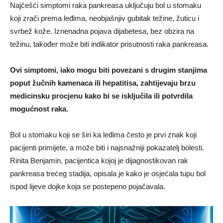
Najčešći simptomi raka pankreasa uključuju bol u stomaku
koji zrači prema leđima, neobjašnjiv gubitak težine, žuticu i
svrbež kože. Iznenadna pojava dijabetesa, bez obzira na
težinu, također može biti indikator prisutnosti raka pankreasa.
Ovi simptomi, iako mogu biti povezani s drugim stanjima
poput žučnih kamenaca ili hepatitisa, zahtijevaju brzu
medicinsku procjenu kako bi se isključila ili potvrdila
mogućnost raka.
Bol u stomaku koji se širi ka leđima često je prvi znak koji
pacijenti primijete, a može biti i najsnažniji pokazatelj bolesti.
Rinita Benjamin, pacijentica kojoj je dijagnostikovan rak
pankreasa trećeg stadija, opisala je kako je osjećala tupu bol
ispod lijeve dojke koja se postepeno pojačavala.