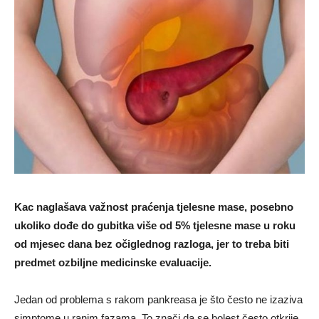
Kac naglašava važnost praćenja tjelesne mase, posebno
ukoliko dođe do gubitka više od 5% tjelesne mase u roku
od mjesec dana bez očiglednog razloga, jer to treba biti
predmet ozbiljne medicinske evaluacije.
Jedan od problema s rakom pankreasa je što često ne izaziva
simptome u ranim fazama. To znači da se bolest često otkrije