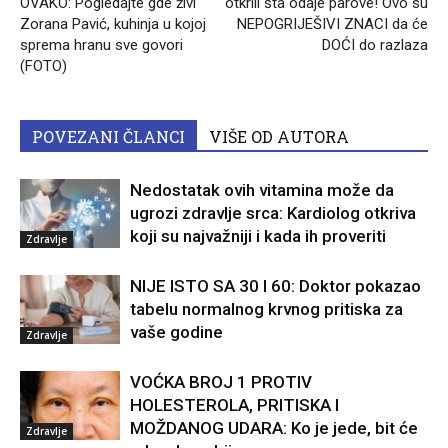
OVAKO: Pogledajte gde živi
otkrili šta odaje parove! Ovo su
Zorana Pavić, kuhinja u kojoj
NEPOGRIJEŠIVI ZNACI da će
sprema hranu sve govori
DOĆI do razlaza
(FOTO)
POVEZANI ČLANCI
VIŠE OD AUTORA
Nedostatak ovih vitamina može da
ugrozi zdravlje srca: Kardiolog otkriva
koji su najvažniji i kada ih proveriti
Zdravlje
NIJE ISTO SA 30 I 60: Doktor pokazao
tabelu normalnog krvnog pritiska za
vaše godine
Zdravlje
VOĆKA BROJ 1 PROTIV
HOLESTEROLA, PRITISKA I
MOŽDANOG UDARA: Ko je jede, bit će
Zdravlje