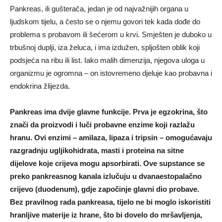
Pankreas, ili gušterača, jedan je od najvažnijih organa u
ljudskom tijelu, a često se o njemu govori tek kada dođe do
problema s probavom ili šećerom u krvi. Smješten je duboko u
trbušnoj duplji, iza želuca, i ima izdužen, spljošten oblik koji
podsjeća na ribu ili list. Iako malih dimenzija, njegova uloga u
organizmu je ogromna – on istovremeno djeluje kao probavna i
endokrina žlijezda.
Pankreas ima dvije glavne funkcije. Prva je egzokrina, što
znači da proizvodi i luči probavne enzime koji razlažu
hranu. Ovi enzimi – amilaza, lipaza i tripsin – omogućavaju
razgradnju ugljikohidrata, masti i proteina na sitne
dijelove koje crijeva mogu apsorbirati. Ove supstance se
preko pankreasnog kanala izlučuju u dvanaestopalačno
crijevo (duodenum), gdje započinje glavni dio probave.
Bez pravilnog rada pankreasa, tijelo ne bi moglo iskoristiti
hranljive materije iz hrane, što bi dovelo do mršavljenja,