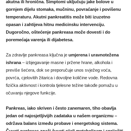
akutna ili hronična. Simptomi uključuju jake bolove u
gornjem dijelu stomaka, mučninu, povraćanje i povišenu
temperaturu. Akutni pankreatitis može biti izuzetno
opasan i zahtijeva hitnu medicinsku intervenciju.
Dugoročno, oštećenje pankreasa može dovesti i do
poremećaja varenja ili dijabetesa.
Za zdravlje pankreasa ključna je
umjerena i uravnotežena
ishrana
– izbjegavanje masne i pržene hrane, alkohola i
previše šećera, dok se preporučuje unos svježeg voća,
povrća, cjelovitih žitarica i dovoljne količine vode. Redovna
fizička aktivnost i kontrola tjelesne težine takođe pomažu u
očuvanju njegove funkcije.
Pankreas, iako skriven i često zanemaren, tiho obavlja
jedan od najosjetljivijih zadataka u našem organizmu –
održava balans između probave i energetskog sistema.
Čuvati pankreas znači čuvati cijeli metabolizam i spriječiti