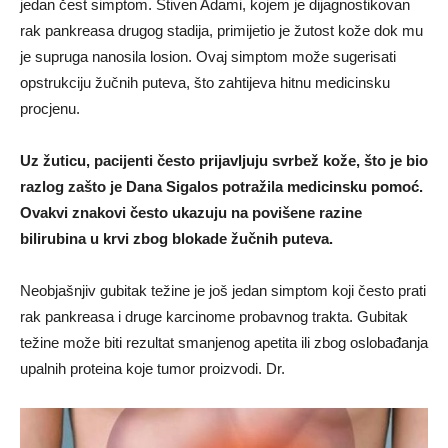
jedan čest simptom. Stiven Adami, kojem je dijagnostikovan
rak pankreasa drugog stadija, primijetio je žutost kože dok mu
je supruga nanosila losion. Ovaj simptom može sugerisati
opstrukciju žučnih puteva, što zahtijeva hitnu medicinsku
procjenu.
Uz žuticu, pacijenti često prijavljuju svrbež kože, što je bio
razlog zašto je Dana Sigalos potražila medicinsku pomoć.
Ovakvi znakovi često ukazuju na povišene razine
bilirubina u krvi zbog blokade žučnih puteva.
Neobjašnjiv gubitak težine je još jedan simptom koji često prati
rak pankreasa i druge karcinome probavnog trakta. Gubitak
težine može biti rezultat smanjenog apetita ili zbog oslobađanja
upalnih proteina koje tumor proizvodi. Dr.