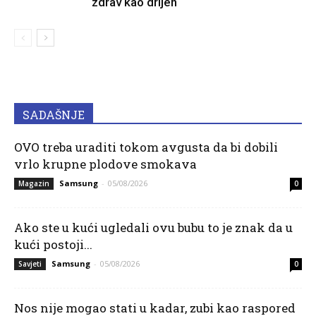
zdrav kao drijen
SADAŠNJE
OVO treba uraditi tokom avgusta da bi dobili
vrlo krupne plodove smokava
Samsung
-
05/08/2026
Magazin
0
Ako ste u kući ugledali ovu bubu to je znak da u
kući postoji...
Samsung
-
05/08/2026
Savjeti
0
Nos nije mogao stati u kadar, zubi kao raspored