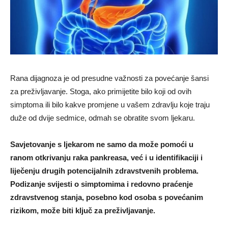
Rana dijagnoza je od presudne važnosti za povećanje šansi
za preživljavanje. Stoga, ako primijetite bilo koji od ovih
simptoma ili bilo kakve promjene u vašem zdravlju koje traju
duže od dvije sedmice, odmah se obratite svom ljekaru.
Savjetovanje s ljekarom ne samo da može pomoći u
ranom otkrivanju raka pankreasa, već i u identifikaciji i
liječenju drugih potencijalnih zdravstvenih problema.
Podizanje svijesti o simptomima i redovno praćenje
zdravstvenog stanja, posebno kod osoba s povećanim
rizikom, može biti ključ za preživljavanje.