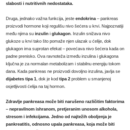
slabosti i nutritivnih nedostataka.
Druga, jednako važna funkcija, jeste
endokrina
– pankreas
proizvodi hormone koji regulišu nivo šećera u krvi. Najpoznatiji
među njima su
inzulin
i
glukagon
. Inzulin snižava nivo
glukoze u krvi tako što pomaže njen ulazak u ćelije, dok
glukagon ima suprotan efekat – povećava nivo šećera kada on
padne prenisko. Ova ravnoteža između inzulina i glukagona
ključna je za normalan metabolizam i stabilnu energiju tokom
dana. Kada pankreas ne proizvodi dovoljno inzulina, javlja se
dijabetes tipa 1
, dok je kod
tipa 2
problem u smanjenoj
osjetljivosti ćelija na taj hormon.
Zdravlje pankreasa može biti narušeno različitim faktorima
– nepravilnom ishranom, pretjeranim unosom alkohola,
stresom i infekcijama. Jedno od najtežih oboljenja je
pankreatitis, odnosno upala pankreasa, koja može biti