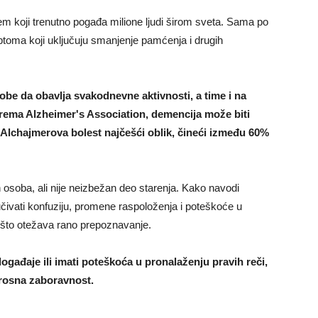
lem koji trenutno pogađa milione ljudi širom sveta. Sama po
ptoma koji uključuju smanjenje pamćenja i drugih
be da obavlja svakodnevne aktivnosti, a time i na
. Prema Alzheimer's Association, demencija može biti
 Alchajmerova bolest najčešći oblik, čineći između 60%
h osoba, ali nije neizbežan deo starenja. Kako navodi
učivati konfuziju, promene raspoloženja i poteškoće u
, što otežava rano prepoznavanje.
gađaje ili imati poteškoća u pronalaženju pravih reči,
rosna zaboravnost.