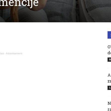
mencije
O
d
lasi - Advertisement
M
A
z
S
N
r