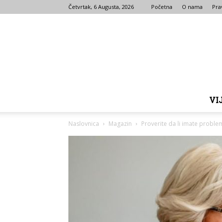
Četvrtak, 6 Augusta, 2026
Početna
O nama
Prav
VI
Naslovnica
Magazin
Proverite da li imate proble