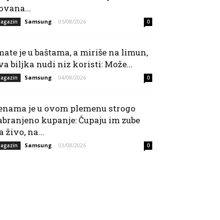
ovana...
Samsung
-
05/08/2026
agazin
0
mate je u baštama, a miriše na limun,
va biljka nudi niz koristi: Može...
Samsung
-
04/08/2026
agazin
0
enama je u ovom plemenu strogo
abranjeno kupanje: Čupaju im zube
a živo, na...
Samsung
-
03/08/2026
agazin
0