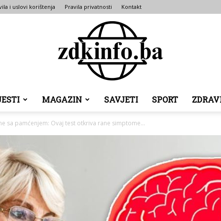
ila i uslovi korištenja
Pravila privatnosti
Kontakt
JESTI
MAGAZIN
SAVJETI
SPORT
ZDRAV
ZDK
me sa pamćenjem: Ovaj test otkriva rane simptome...
INFO