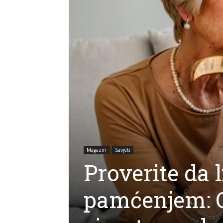
Magazin
Savjeti
Proverite da 
pamćenjem: O