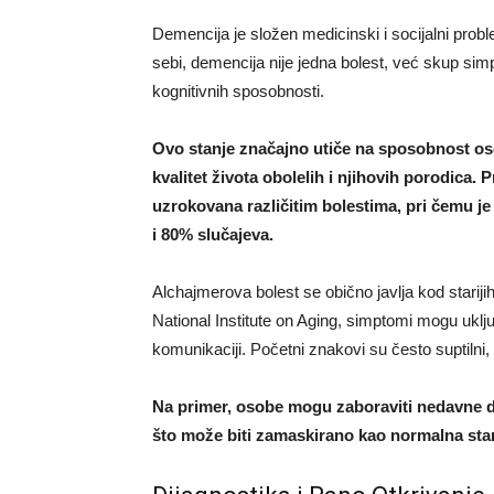
Demencija je složen medicinski i socijalni prob
sebi, demencija nije jedna bolest, već skup sim
kognitivnih sposobnosti.
Ovo stanje značajno utiče na sposobnost oso
kvalitet života obolelih i njihovih porodica
uzrokovana različitim bolestima, pri čemu je
i 80% slučajeva.
Alchajmerova bolest se obično javlja kod stariji
National Institute on Aging, simptomi mogu uklj
komunikaciji. Početni znakovi su često suptilni
Na primer, osobe mogu zaboraviti nedavne do
što može biti zamaskirano kao normalna sta