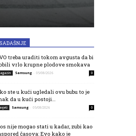
SADAŠNJE
VO treba uraditi tokom avgusta da bi
obili vrlo krupne plodove smokava
Samsung
-
05/08/2026
agazin
0
ko ste u kući ugledali ovu bubu to je
nak da u kući postoji...
Samsung
-
05/08/2026
avjeti
0
os nije mogao stati u kadar, zubi kao
aspored časova: Evo kako je