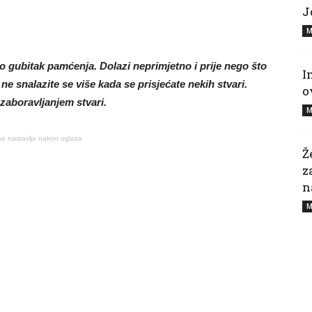
J
M
o gubitak pamćenja. Dolazi neprimjetno i prije nego što
I
 ne snalazite se više kada se prisjećate nekih stvari.
o
 zaboravljanjem stvari.
M
se nastavlja nakon oglasa
Ž
z
n
M