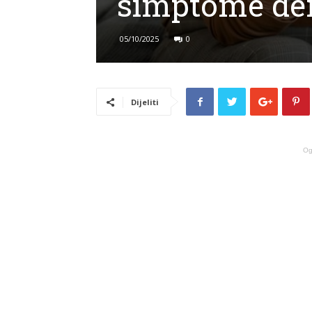
simptome de
05/10/2025
0
Dijeliti
Og