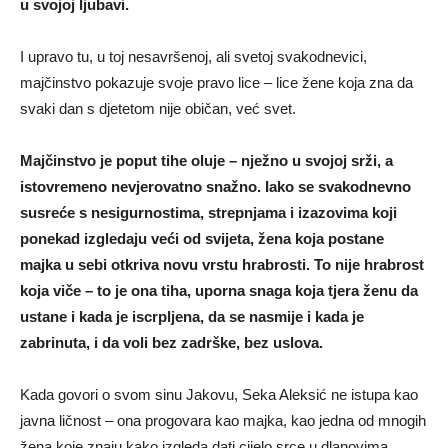
u svojoj ljubavi.
I upravo tu, u toj nesavršenoj, ali svetoj svakodnevici,
majčinstvo pokazuje svoje pravo lice – lice žene koja zna da
svaki dan s djetetom nije običan, već svet.
Majčinstvo je poput tihe oluje – nježno u svojoj srži, a
istovremeno nevjerovatno snažno. Iako se svakodnevno
susreće s nesigurnostima, strepnjama i izazovima koji
ponekad izgledaju veći od svijeta, žena koja postane
majka u sebi otkriva novu vrstu hrabrosti. To nije hrabrost
koja viče – to je ona tiha, uporna snaga koja tjera ženu da
ustane i kada je iscrpljena, da se nasmije i kada je
zabrinuta, i da voli bez zadrške, bez uslova.
Kada govori o svom sinu Jakovu, Seka Aleksić ne istupa kao
javna ličnost – ona progovara kao majka, kao jedna od mnogih
žena koje znaju kako izgleda dati cijelo srce u dlanovima