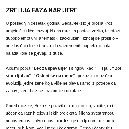
ZRELIJA FAZA KARIJERE
U posljednjih desetak godina, Seka Aleksić je prošla kroz
umjetnički i lični razvoj. Njena muzika postaje zrelija, tekstovi
duboko emotivni, a tematski zaokruženi. Izričaj se proširio –
od klasičnih folk ritmova, do savremenih pop-elemenata i
balada koje se pjevaju iz duše.
Albumi poput
“Lek za spavanje”
i singlovi kao
“Ti i ja”, “Boli
stara ljubav”, “Osloni se na mene”
, pokazuju muzičku
evoluciju jedne žene koja više ne pjeva samo iz potrebe da
zabavi, već da izrazi, razumije i dotakne.
Pored muzike, Seka se pojavila i kao glumica, voditeljka i
učesnica raznih televizijskih projekata. Njena svestranost,
neposrednost i otvorenost učinili su je omiljenom ne samo
među publikom, već i među kolegama. Često učestvuje u