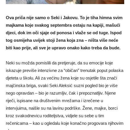
Ova priča nije samo o Seki i Jakovu. To je tiha himna svim
majkama koje svakog septembra ostaju na kapiji, mašući
djeci, dok im oči sjaje od ponosa i vlaže se od tuge. Ispod
tog osmijeha uvijek stoji žena koja zna – ništa više neće
biti kao prije, ali sve je upravo onako kako treba da bude.
Neki su možda pomislili da pretjeruje, da su emocije koje
iskazuje previše intenzivne za “običan” trenutak poput polaska
djeteta u školu. Ali za većinu žena koje su osjetile šta znači
majčinska briga, svaki Seki Aleksić suzni pogled bio je više
nego opravdan – bio je razumljiv, čak i prepoznatljiv. Njene
riječi, ispisane na društvenim mrežama i izrečene u
intervjuima, naišle su na lavinu podrške. Žene, majke, borci
kroz svakodnevicu roditeljstva, vidjele su sebe u tim
rečenicama – kao u ogledalu koje konačno progovara njihovim