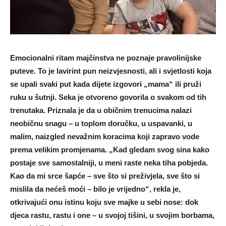
Emocionalni ritam majčinstva ne poznaje pravolinijske
puteve. To je lavirint pun neizvjesnosti, ali i svjetlosti koja
se upali svaki put kada dijete izgovori „mama“ ili pruži
ruku u šutnji. Seka je otvoreno govorila o svakom od tih
trenutaka. Priznala je da u običnim trenucima nalazi
neobičnu snagu – u toplom doručku, u uspavanki, u
malim, naizgled nevažnim koracima koji zapravo vode
prema velikim promjenama. „Kad gledam svog sina kako
postaje sve samostalniji, u meni raste neka tiha pobjeda.
Kao da mi srce šapće – sve što si preživjela, sve što si
mislila da nećeš moći – bilo je vrijedno“, rekla je,
otkrivajući onu istinu koju sve majke u sebi nose: dok
djeca rastu, rastu i one – u svojoj tišini, u svojim borbama,