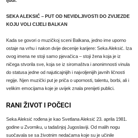
ljudi.
SEKA ALEKSIĆ – PUT OD NEVIDLJIVOSTI DO ZVIJEZDE
KOJU VOLI CIJELI BALKAN
Kada se govori o muzičkoj sceni Balkana, jedno ime uporno
ostaje na vrhu i nakon dvije decenije karijere: Seka Aleksić. Iza
ovog imena ne stoji samo pjevačica – stoji žena koja je iz
ničega stvorila sve, koja se iz siromaštva i anonimnosti vinula
do statusa jedne od najuticajnijih i najvoljenijih javnih ličnosti
regije. Njen muzički put je priča o upornosti, talentu, borbi, ali i
velikim emocijama koje je uvijek znala prenijeti publici.
RANI ŽIVOT I POČECI
Seka Aleksić rođena je kao Svetlana Aleksić 23. aprila 1981.
godine u Zvorniku, u tadašnjoj Jugoslaviji. Od malih nogu
suočavala se sa životnim nedaćama koje su je učinile