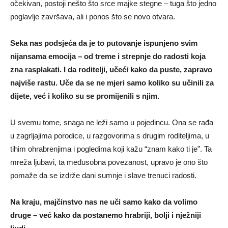
očekivan, postoji nešto što srce majke stegne – tuga što jedno
poglavlje završava, ali i ponos što se novo otvara.
Seka nas podsjeća da je to putovanje ispunjeno svim
nijansama emocija – od treme i strepnje do radosti koja
zna rasplakati. I da roditelji, učeći kako da puste, zapravo
najviše rastu. Uče da se ne mjeri samo koliko su učinili za
dijete, već i koliko su se promijenili s njim.
U svemu tome, snaga ne leži samo u pojedincu. Ona se rađa
u zagrljajima porodice, u razgovorima s drugim roditeljima, u
tihim ohrabrenjima i pogledima koji kažu “znam kako ti je”. Ta
mreža ljubavi, ta međusobna povezanost, upravo je ono što
pomaže da se izdrže dani sumnje i slave trenuci radosti.
Na kraju, majčinstvo nas ne uči samo kako da volimo
druge – već kako da postanemo hrabriji, bolji i nježniji