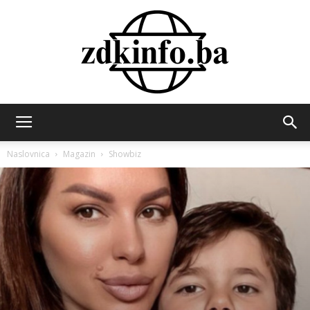
ZDK
Naslovnica
Magazin
Showbiz
INFO