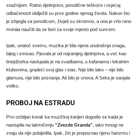
snažnijom. Ratno djetinjstvo, porodične teškoće i osjećaj
odbačenosti obilježili su prve godine njenog života. Nakon što
je izbjegla sa porodicom, živjeli su skromno, a ona je vrlo rano
morala naučiti da se bori za svoje mjesto pod suncem.
Ipak, unatoč svemu, muzika je bila njena unutrašnja snaga,
bijeg i smisao. Pjevala je od najranijeg djetinjstva, a već kao
tinejdžerka nastupala je na svadbama, u kafanama i lokalnim
klubovima, gradeći svoj glas i stas. Nije bilo lako – nije bilo
glamura, nije bilo priznanja. Ali bilo je snova. A Seka je sanjala
veliko.
PROBOJ NA ESTRADU
Prvi ozbiljan korak ka muzičkoj karijeri dogodio se kada je
nastupila na takmičenju
“Zvezde Granda”
, iako mnogi ne
znaju da nije pobijedila. Ipak, žiri je prepoznao njenu harizmu i