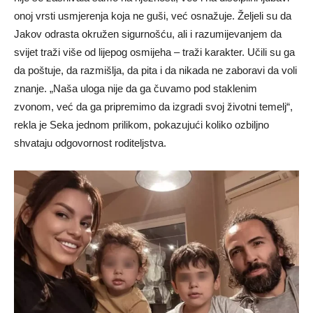
onoj vrsti usmjerenja koja ne guši, već osnažuje. Željeli su da
Jakov odrasta okružen sigurnošću, ali i razumijevanjem da
svijet traži više od lijepog osmijeha – traži karakter. Učili su ga
da poštuje, da razmišlja, da pita i da nikada ne zaboravi da voli
znanje. „Naša uloga nije da ga čuvamo pod staklenim
zvonom, već da ga pripremimo da izgradi svoj životni temelj“,
rekla je Seka jednom prilikom, pokazujući koliko ozbiljno
shvataju odgovornost roditeljstva.