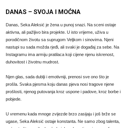
DANAS – SVOJA I MOĆNA
Danas, Seka Aleksić je žena u punoj snazi. Na sceni ostaje
aktivna, ali pažljivo bira projekte. U isto vrijeme, uživa u
porodičnom životu sa suprugom Veljkom i sinovima. Njeni
nastupi su sada možda rjeđi, ali svaki je događaj za sebe. Na
Instagramu ima armiju pratilaca koji cijene njenu iskrenost,
duhovitost i životnu mudrost.
Njen glas, sada dublji i emotivniji, prenosi sve ono što je
prošla. Svaka pjesma koju danas pjeva nosi tragove njene
prošlosti, njenog putovanja kroz uspone i padove, kroz borbe i
pobjede.
U vremenu kada mnoge zvijezde brzo zasijaju i još brže se
ugase, Seka Aleksić ostaje konstanta. Ne samo zbog talenta,