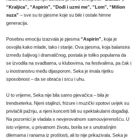
“Kraljica”, “Aspirin”, “Dođi i uzmi me”, “Lom”, “Milion
suza”
– sve su to pjesme koje su bile i ostale himne
generacija.
Posebnu emociju izazvala je pjesma
“Aspirin”
, koja je
osvojila kako mlade, tako i starije. Ova pjesma, koja balansira
između šaljivog i dramatičnog, postala je toliko popularna da
se izvodila na svadbama, u klubovima, na festivalima, pa čak i
u inostranstvu među dijasporom. Seka je imala rijetku
sposobnost – da se obraća i srcu i uhu.
U to vrijeme, Seka nije bila samo pjevačica – bila je
trendseterka. Njeni stajlinzi, frizure i muzički spotovi uvijek su
privlačili pažnju, a njeni koncerti bili su spektakularni događaji.
Na pozornici je vladala s nevjerovatnom samouvjerenošću. U
isto vrijeme, u privatnom životu, borila se s unutrašnjim
dilemama i ranama iz prošlosti, ali to nije prikazivala. Seka je