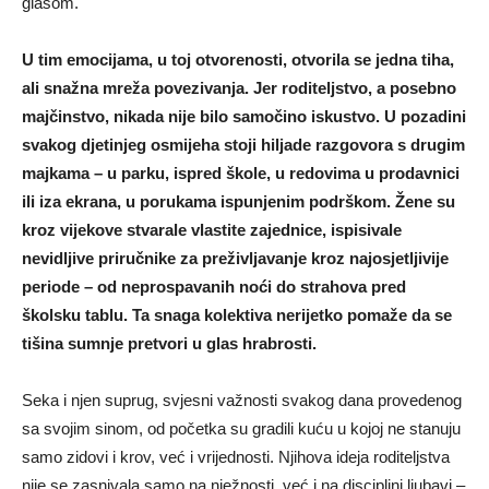
glasom.
U tim emocijama, u toj otvorenosti, otvorila se jedna tiha,
ali snažna mreža povezivanja. Jer roditeljstvo, a posebno
majčinstvo, nikada nije bilo samočino iskustvo. U pozadini
svakog djetinjeg osmijeha stoji hiljade razgovora s drugim
majkama – u parku, ispred škole, u redovima u prodavnici
ili iza ekrana, u porukama ispunjenim podrškom. Žene su
kroz vijekove stvarale vlastite zajednice, ispisivale
nevidljive priručnike za preživljavanje kroz najosjetljivije
periode – od neprospavanih noći do strahova pred
školsku tablu. Ta snaga kolektiva nerijetko pomaže da se
tišina sumnje pretvori u glas hrabrosti.
Seka i njen suprug, svjesni važnosti svakog dana provedenog
sa svojim sinom, od početka su gradili kuću u kojoj ne stanuju
samo zidovi i krov, već i vrijednosti. Njihova ideja roditeljstva
nije se zasnivala samo na nježnosti, već i na disciplini ljubavi –