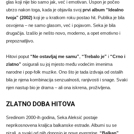
glas koji nije bio samo jak, već i emotivan. Uspon je počeo
ubrzo nakon toga, kada je objavila svoj
prvi album “Idealno
tvoja” (2002)
koji je u kratkom roku postao hit. Publika je bila
osvojena – ne samo glasom, već i pojavom. Seka je bila
drugačija. Izašlo je nešto novo, moderno, a opet emotivno i
prepoznatljivo.
Hitovi poput
“Ne ostavljaj me samu”
,
“Trebalo je”
i
“Crno i
zlatno”
osigurali su joj mjesto među vodećim imenima
narodne i pop-folk muzike. Ono što je tada izdvaja od ostalih
bila je njena kombinacija senzualnosti, ranjivosti i snage. Svaki
njen nastup bio je drama – ali ona iskrena, proživljena.
ZLATNO DOBA HITOVA
Sredinom 2000-ih godina, Seka Aleksić postaje
neprikosnovena kraljica balkanske estrade. Albumi su se
nizali, a svaki od njih donosio je nove evergrine.
“Balkan”,