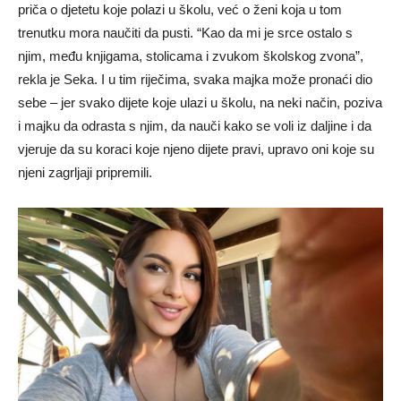
priča o djetetu koje polazi u školu, već o ženi koja u tom
trenutku mora naučiti da pusti. “Kao da mi je srce ostalo s
njim, među knjigama, stolicama i zvukom školskog zvona”,
rekla je Seka. I u tim riječima, svaka majka može pronaći dio
sebe – jer svako dijete koje ulazi u školu, na neki način, poziva
i majku da odrasta s njim, da nauči kako se voli iz daljine i da
vjeruje da su koraci koje njeno dijete pravi, upravo oni koje su
njeni zagrljaji pripremili.