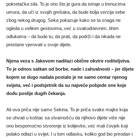
pokretačka sila. To je ono što je gura da istraje u trenucima
umora, da uči iz svojih grešaka, da bude bolja verzija sebe
zbog nekog drugog. Seka pokazuje kako se ta snaga ne
ogleda u velikim gestovima, već u svakodnevnim, tihim
odlukama – da bude tu, da prati, da podrži i da nikada ne
prestane vjerovati u svoje dijete.
Njena veza s Jakovom nadilazi obične okvire roditeljstva.
To je odnos satkan od borbe, nade i zahvalnosti – jer dijete
kojem se dugo nadala postalo je ne samo centar njenog
svijeta, već i podsjetnik da su najveće pobjede one koje
dođu poslije dugih čekanja.
Ali ova priča nije samo Sekina. To je priča svake majke koja
se uhvati u koštac sa stvarnošću da njihovo dijete više nije
ono bespomoćno stvorenje iz kolijevke, već mali čovjek koji
polako odlazi u svijet. I u tom odlasku, koliko god bio prirodan i