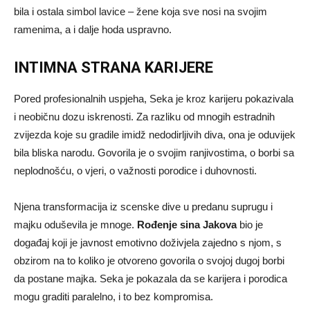
bila i ostala simbol lavice – žene koja sve nosi na svojim
ramenima, a i dalje hoda uspravno.
INTIMNA STRANA KARIJERE
Pored profesionalnih uspjeha, Seka je kroz karijeru pokazivala
i neobičnu dozu iskrenosti. Za razliku od mnogih estradnih
zvijezda koje su gradile imidž nedodirljivih diva, ona je oduvijek
bila bliska narodu. Govorila je o svojim ranjivostima, o borbi sa
neplodnošću, o vjeri, o važnosti porodice i duhovnosti.
Njena transformacija iz scenske dive u predanu suprugu i
majku oduševila je mnoge.
Rođenje sina Jakova
bio je
događaj koji je javnost emotivno doživjela zajedno s njom, s
obzirom na to koliko je otvoreno govorila o svojoj dugoj borbi
da postane majka. Seka je pokazala da se karijera i porodica
mogu graditi paralelno, i to bez kompromisa.