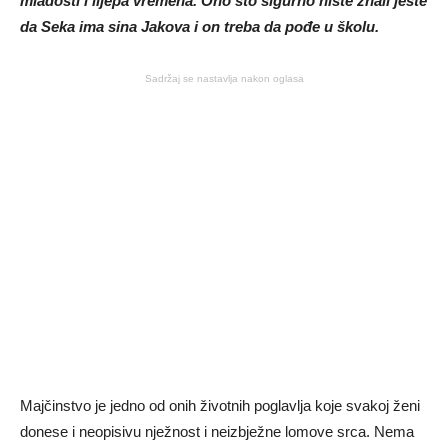
mladosti i lijepa vremena. Ono što sigurno niste znali jeste
da Seka ima sina Jakova i on treba da pođe u školu.
Sadržaj se nastavlja nakon oglasa
Majčinstvo je jedno od onih životnih poglavlja koje svakoj ženi
donese i neopisivu nježnost i neizbježne lomove srca. Nema