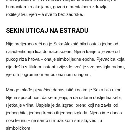
humanitarnim akcijama, govori o mentalnom zdravlju,
roditeljstvu, vjeri – a sve to bez zadrške.
SEKIN UTICAJ NA ESTRADU
Nije pretjerano reći da je Seka Aleksić bila i ostala jedno od
najautentičnijih lica domaće scene. Njena karijera je više od
pukog niza hitova – ona je simbol jedne epohe. Pjevačica koja
nije došla s titulom instant zvijezde, već je sve postigla radom,
vjerom i ogromnom emocionalnom snagom.
Mnoge mlađe pjevačice danas ističu da im je Seka bila uzor.
Njena sposobnost da se mijenja, a da ostane dosljedna sebi,
rijetka je vrlina. Uspjela je da izgradi brend koji ne zavisi od
jednog hita, jednog trenda ili jednog izgleda. Njeno ime danas
nosi težinu – ne samo u muzičkom smislu, već i u
simboličkom.