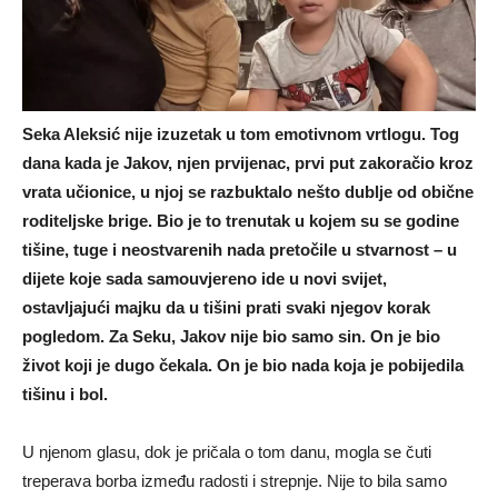
Seka Aleksić nije izuzetak u tom emotivnom vrtlogu. Tog
dana kada je Jakov, njen prvijenac, prvi put zakoračio kroz
vrata učionice, u njoj se razbuktalo nešto dublje od obične
roditeljske brige. Bio je to trenutak u kojem su se godine
tišine, tuge i neostvarenih nada pretočile u stvarnost – u
dijete koje sada samouvjereno ide u novi svijet,
ostavljajući majku da u tišini prati svaki njegov korak
pogledom. Za Seku, Jakov nije bio samo sin. On je bio
život koji je dugo čekala. On je bio nada koja je pobijedila
tišinu i bol.
U njenom glasu, dok je pričala o tom danu, mogla se čuti
treperava borba između radosti i strepnje. Nije to bila samo