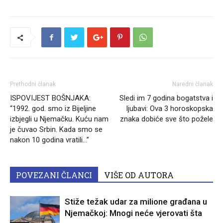
Prethodni članak
Naredni članak
ISPOVIJEST BOŠNJAKA:
Sledi im 7 godina bogatstva i
“1992. god. smo iz Bijeljine
ljubavi: Ova 3 horoskopska
izbjegli u Njemačku. Kuću nam
znaka dobiće sve što požele
je čuvao Srbin. Kada smo se
nakon 10 godina vratili…”
POVEZANI ČLANCI
VIŠE OD AUTORA
Stiže težak udar za milione građana u
Njemačkoj: Mnogi neće vjerovati šta