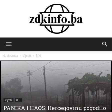
ZDK
Naslovnica
Vijesti
BiH
INFO
Vijesti
BiH
PANIKA I HAOS: Hercegovinu pogodilo