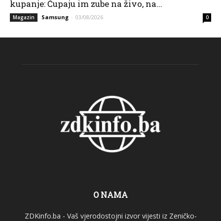
kupanje: Čupaju im zube na živo, na...
Samsung
-
03/08/2026
Magazin
0
O NAMA
ZDKinfo.ba - Vaš vjerodostojni izvor vijesti iz Zeničko-