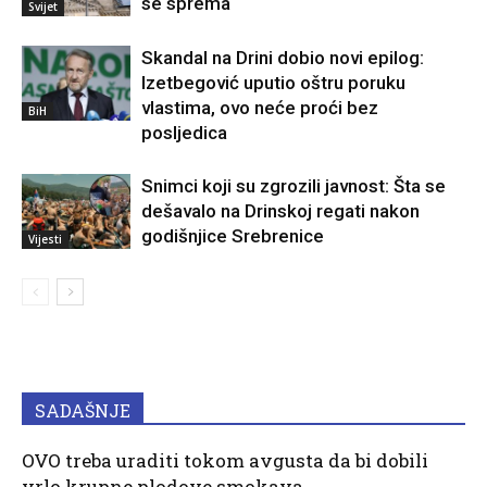
se sprema
Svijet
Skandal na Drini dobio novi epilog:
Izetbegović uputio oštru poruku
vlastima, ovo neće proći bez
BiH
posljedica
Snimci koji su zgrozili javnost: Šta se
dešavalo na Drinskoj regati nakon
godišnjice Srebrenice
Vijesti
SADAŠNJE
OVO treba uraditi tokom avgusta da bi dobili
vrlo krupne plodove smokava