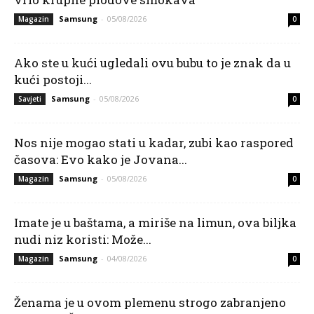
Samsung
-
05/08/2026
Magazin
0
Ako ste u kući ugledali ovu bubu to je znak da u
kući postoji...
Samsung
-
05/08/2026
Savjeti
0
Nos nije mogao stati u kadar, zubi kao raspored
časova: Evo kako je Jovana...
Samsung
-
05/08/2026
Magazin
0
Imate je u baštama, a miriše na limun, ova biljka
nudi niz koristi: Može...
Samsung
-
04/08/2026
Magazin
0
Ženama je u ovom plemenu strogo zabranjeno