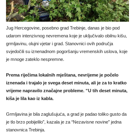
Jug Hercegovine, posebno grad Trebinje, danas je bio pod
udarom intenzivnog nevremena koje je uključivalo obilnu kišu,
grmljavinu, olujni vjetar i grad. Stanovnici ovih područja
svjedočili su iznenadnom pogoršanju vremenskih uslova, koje
je mnoge zateklo nespremne.
Prema riječima lokalnih mještana, nevrijeme je počelo
iznenada i trajalo je svega deset minuta, ali je za to kratko
vrijeme napravilo značajne probleme. “U tih deset minuta,
kiša je lila kao iz kabla.
Grmljavina je bila zaglušujuća, a grad je padao toliko gusto da
je tlo brzo pobijelilo”, kazala je za “Nezavisne novine” jedna
stanovnica Trebinja.