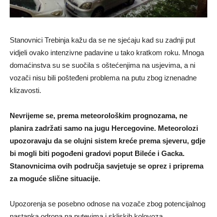
Stanovnici Trebinja kažu da se ne sjećaju kad su zadnji put
vidjeli ovako intenzivne padavine u tako kratkom roku. Mnoga
domaćinstva su se suočila s oštećenjima na usjevima, a ni
vozači nisu bili pošteđeni problema na putu zbog iznenadne
klizavosti.
Nevrijeme se, prema meteorološkim prognozama, ne
planira zadržati samo na jugu Hercegovine. Meteorolozi
upozoravaju da se olujni sistem kreće prema sjeveru, gdje
bi mogli biti pogođeni gradovi poput Bileće i Gacka.
Stanovnicima ovih područja savjetuje se oprez i priprema
za moguće slične situacije.
Upozorenja se posebno odnose na vozače zbog potencijalnog
nastanka odrona na putevima i skliskih kolovoza.