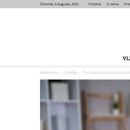
Četvrtak, 6 Augusta, 2026
Početna
O nama
Prav
VI
Naslovnica
Zdravlje
Ovu namirnicu svi imamo u kuć