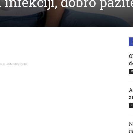
 infekciji, dobro pazit
O
d
lasi - Advertisement
M
A
z
S
N
r