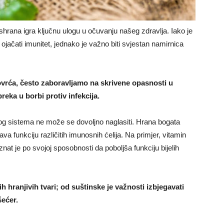
shrana igra ključnu ulogu u očuvanju našeg zdravlja. Iako je
ačati imunitet, jednako je važno biti svjestan namirnica
vrća, često zaboravljamo na skrivene opasnosti u
eka u borbi protiv infekcija.
g sistema ne može se dovoljno naglasiti. Hrana bogata
a funkciju različitih imunosnih ćelija. Na primjer, vitamin
oznat je po svojoj sposobnosti da poboljša funkciju bijelih
 hranjivih tvari; od suštinske je važnosti izbjegavati
šećer.