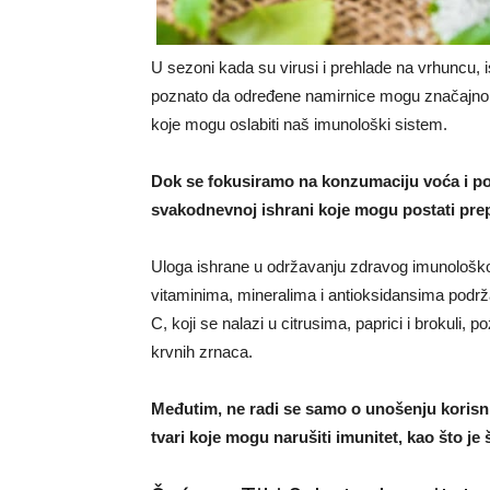
U sezoni kada su virusi i prehlade na vrhuncu, i
poznato da određene namirnice mogu značajno oj
koje mogu oslabiti naš imunološki sistem.
Dok se fokusiramo na konzumaciju voća i po
svakodnevnoj ishrani koje mogu postati prepr
Uloga ishrane u održavanju zdravog imunološko
vitaminima, mineralima i antioksidansima podržav
C, koji se nalazi u citrusima, paprici i brokuli, p
krvnih zrnaca.
Međutim, ne radi se samo o unošenju korisnih
tvari koje mogu narušiti imunitet, kao što je 