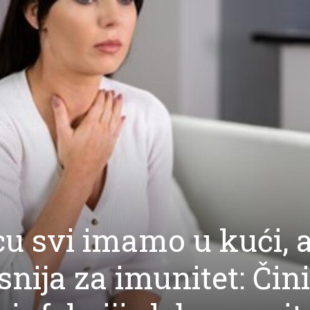
u svi imamo u kući, 
snija za imunitet: Čini