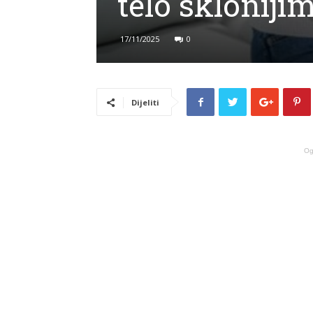
telo sklonijim
17/11/2025
0
Dijeliti
Og