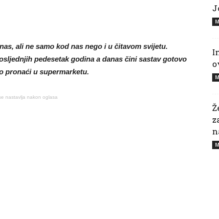
J
M
nas, ali ne samo kod nas nego i u čitavom svijetu.
I
posljednjih pedesetak godina a danas čini sastav gotovo
o
o pronaći u supermarketu.
M
se nastavlja nakon oglasa
Ž
z
n
M