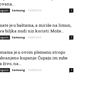
ovana...
Samsung
-
05/08/2026
agazin
0
mate je u baštama, a miriše na limun,
va biljka nudi niz koristi: Može...
Samsung
-
04/08/2026
agazin
0
enama je u ovom plemenu strogo
abranjeno kupanje: Čupaju im zube
a živo, na...
Samsung
-
03/08/2026
agazin
0