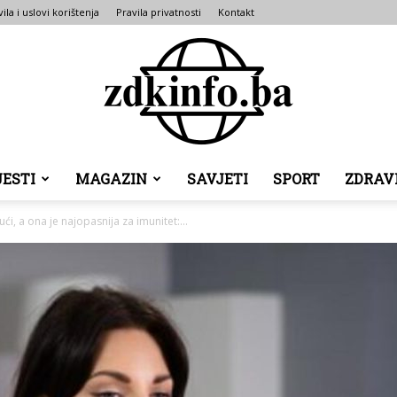
ila i uslovi korištenja
Pravila privatnosti
Kontakt
JESTI
MAGAZIN
SAVJETI
SPORT
ZDRAV
ZDK
i, a ona je najopasnija za imunitet:...
INFO