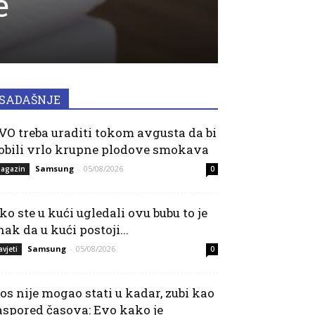
e
SADAŠNJE
VO treba uraditi tokom avgusta da bi
obili vrlo krupne plodove smokava
Samsung
-
05/08/2026
agazin
0
ko ste u kući ugledali ovu bubu to je
nak da u kući postoji...
Samsung
-
05/08/2026
avjeti
0
os nije mogao stati u kadar, zubi kao
aspored časova: Evo kako je