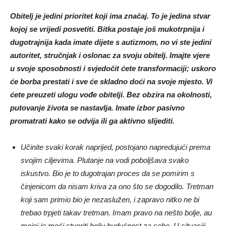
Obitelj je jedini prioritet koji ima značaj. To je jedina stvar
kojoj se vrijedi posvetiti. Bitka postaje još mukotrpnija i
dugotrajnija kada imate dijete s autizmom, no vi ste jedini
autoritet, stručnjak i oslonac za svoju obitelj. Imajte vjere
u svoje sposobnosti i svjedočit ćete transformaciji; uskoro
će borba prestati i sve će skladno doći na svoje mjesto. Vi
ćete preuzeti ulogu vođe obitelji. Bez obzira na okolnosti,
putovanje života se nastavlja. Imate izbor pasivno
promatrati kako se odvija ili ga aktivno slijediti.
Učinite svaki korak naprijed, postojano napredujući prema
svojim ciljevima. Plutanje na vodi poboljšava svako
iskustvo. Bio je to dugotrajan proces da se pomirim s
činjenicom da nisam kriva za ono što se dogodilo. Tretman
koji sam primio bio je nezaslužen, i zapravo nitko ne bi
trebao trpjeti takav tretman. Imam pravo na nešto bolje, au
mojoj je moći stvoriti bolju budućnost za sebe. U situaciji