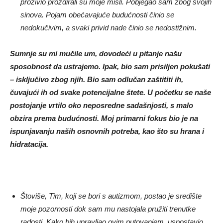
proživio proždirali su moje misli. Pobjegao sam zbog svojih
sinova. Pojam obećavajuće budućnosti činio se
nedokučivim, a svaki privid nade činio se nedostižnim.
Sumnje su mi mučile um, dovodeći u pitanje našu
sposobnost da ustrajemo. Ipak, bio sam prisiljen pokušati
– isključivo zbog njih. Bio sam odlučan zaštititi ih,
čuvajući ih od svake potencijalne štete. U početku se naše
postojanje vrtilo oko neposredne sadašnjosti, s malo
obzira prema budućnosti. Moj primarni fokus bio je na
ispunjavanju naših osnovnih potreba, kao što su hrana i
hidratacija.
Štoviše, Tim, koji se bori s autizmom, postao je središte
moje pozornosti dok sam mu nastojala pružiti trenutke
radosti. Kako bih upravljao ovim putovanjem, uspostavio