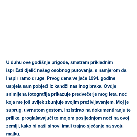
U duhu ove godišnje prigode, smatram prikladnim
ispričati djelić našeg osobnog putovanja, s namjerom da
inspiriramo druge. Prvog dana veljače 1994. godine
uspjela sam pobjeći iz kandži nasilnog braka. Ovdje
snimljena fotografija prikazuje predvečerje mog leta, noć
koja me još uvijek zbunjuje svojim preživljavanjem. Moj je
suprug, uvrnutom gestom, inzistirao na dokumentiranju te
prilike, proglašavajući to mojom posljednjom noći na ovoj
zemlji, kako bi naši sinovi imali trajno sjećanje na svoju
majku.