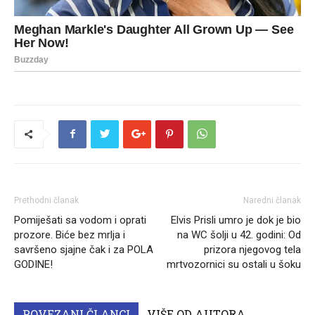
Prethodni članak
Naredni članak
Pomiješati sa vodom i oprati
Elvis Prisli umro je dok je bio
prozore. Biće bez mrlja i
na WC šolji u 42. godini: Od
savršeno sjajne čak i za POLA
prizora njegovog tela
GODINE!
mrtvozornici su ostali u šoku
POVEZANI ČLANCI
VIŠE OD AUTORA