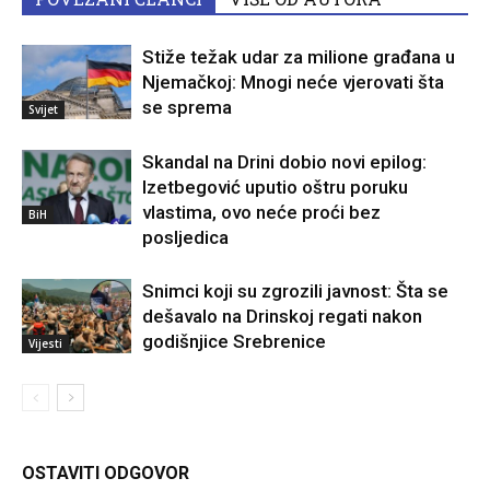
Stiže težak udar za milione građana u
Njemačkoj: Mnogi neće vjerovati šta
se sprema
Svijet
Skandal na Drini dobio novi epilog:
Izetbegović uputio oštru poruku
vlastima, ovo neće proći bez
BiH
posljedica
Snimci koji su zgrozili javnost: Šta se
dešavalo na Drinskoj regati nakon
godišnjice Srebrenice
Vijesti
OSTAVITI ODGOVOR