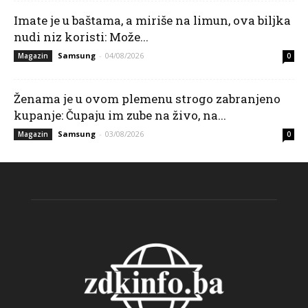
Imate je u baštama, a miriše na limun, ova biljka
nudi niz koristi: Može...
Samsung
-
04/08/2026
Magazin
0
Ženama je u ovom plemenu strogo zabranjeno
kupanje: Čupaju im zube na živo, na...
Samsung
-
03/08/2026
Magazin
0