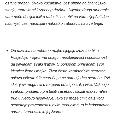
ostane prazan. Svako kućanstvo, bez obzira na financijsko
stanje, mora imati krznenog društva. Nijedno drugo stvorenje
vam neće donijeti toliko radosti i nesebično vam uljepšati dan,
nasmijati vas, nasmijati i nakratko zaboraviti na sve brige.
Od davnina samohrane majke njeguju izuzetna bića.
Posjedujem ogromnu snagu, nepobjedivost i sposobnost
da savladam svaki izazov. S ponosom prihvaćam svoj
identitet žene i majke. Život često karakterizira nesretna
pojava višestrukih nesreća, a ne samo jedna nesreća. Ovi
slučajevi mogu biti u rasponu od tri pa čak i više. Važno je
svakom problemu pristupiti zasebno i uložiti maksimalan
trud u njegovo rješavanje. Iako se može činiti da životu
nedostaje pravednosti u ovim trenucima, to je jednostavno
odraz stvarnosti u kojoj živimo.