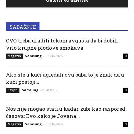
SADAŠNJE
OVO treba uraditi tokom avgusta da bi dobili
vrlo krupne plodove smokava
Samsung
-
05/08/2026
Magazin
0
Ako ste u kući ugledali ovu bubu to je znak da u
kući postoji...
Samsung
-
05/08/2026
Savjeti
0
Nos nije mogao stati u kadar, zubi kao raspored
časova: Evo kako je Jovana...
Samsung
-
05/08/2026
Magazin
0