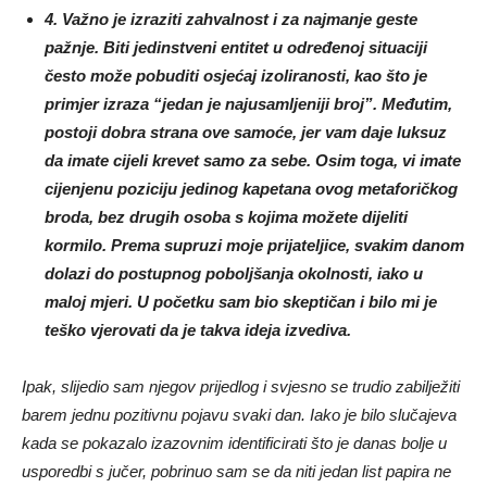
4. Važno je izraziti zahvalnost i za najmanje geste
pažnje. Biti jedinstveni entitet u određenoj situaciji
često može pobuditi osjećaj izoliranosti, kao što je
primjer izraza “jedan je najusamljeniji broj”. Međutim,
postoji dobra strana ove samoće, jer vam daje luksuz
da imate cijeli krevet samo za sebe. Osim toga, vi imate
cijenjenu poziciju jedinog kapetana ovog metaforičkog
broda, bez drugih osoba s kojima možete dijeliti
kormilo. Prema supruzi moje prijateljice, svakim danom
dolazi do postupnog poboljšanja okolnosti, iako u
maloj mjeri. U početku sam bio skeptičan i bilo mi je
teško vjerovati da je takva ideja izvediva.
Ipak, slijedio sam njegov prijedlog i svjesno se trudio zabilježiti
barem jednu pozitivnu pojavu svaki dan. Iako je bilo slučajeva
kada se pokazalo izazovnim identificirati što je danas bolje u
usporedbi s jučer, pobrinuo sam se da niti jedan list papira ne