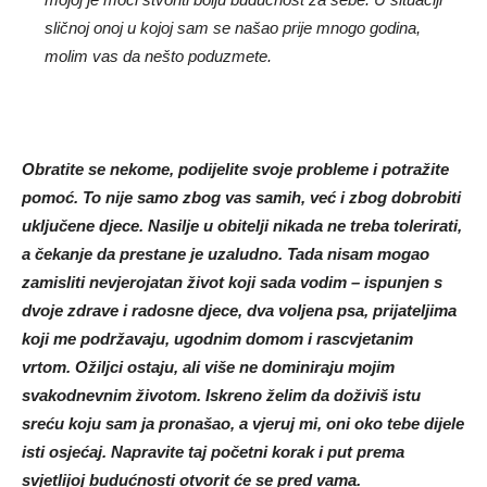
sličnoj onoj u kojoj sam se našao prije mnogo godina,
molim vas da nešto poduzmete.
Obratite se nekome, podijelite svoje probleme i potražite
pomoć. To nije samo zbog vas samih, već i zbog dobrobiti
uključene djece. Nasilje u obitelji nikada ne treba tolerirati,
a čekanje da prestane je uzaludno. Tada nisam mogao
zamisliti nevjerojatan život koji sada vodim – ispunjen s
dvoje zdrave i radosne djece, dva voljena psa, prijateljima
koji me podržavaju, ugodnim domom i rascvjetanim
vrtom. Ožiljci ostaju, ali više ne dominiraju mojim
svakodnevnim životom. Iskreno želim da doživiš istu
sreću koju sam ja pronašao, a vjeruj mi, oni oko tebe dijele
isti osjećaj. Napravite taj početni korak i put prema
svjetlijoj budućnosti otvorit će se pred vama.