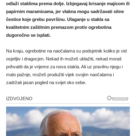
odlaži staklima prema dolje. Izbjegavaj brisanje majicom ili
papirnim maramicama, jer vlakna mogu sadržavati sitne
čestice koje grebu površinu. Ulaganje u stakla sa
kvalitetnim zaštitnim premazom protiv ogrebotina
dugoročno se isplati.
Na kraju, ogrebotine na naočalama su podsjetnik koliko je vid
osjetljiv i dragocjen. Nekad ih možeš ublažiti, nekad moraš
prihvatiti da je vrijeme za nova stakla. Ali uz pravilnu njegu i
malo pažnje, možeš produžiti vijek svojim naočalama i
zadržati jasan pogled na svijet oko sebe.