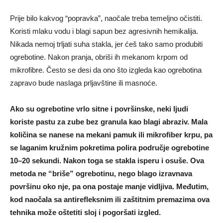
Prije bilo kakvog “popravka”, naočale treba temeljno očistiti.
Koristi mlaku vodu i blagi sapun bez agresivnih hemikalija.
Nikada nemoj trljati suha stakla, jer ćeš tako samo produbiti
ogrebotine. Nakon pranja, obriši ih mekanom krpom od
mikrofibre. Često se desi da ono što izgleda kao ogrebotina
zapravo bude naslaga prljavštine ili masnoće.
Ako su ogrebotine vrlo sitne i površinske, neki ljudi
koriste pastu za zube bez granula kao blagi abraziv. Mala
količina se nanese na mekani pamuk ili mikrofiber krpu, pa
se laganim kružnim pokretima polira područje ogrebotine
10–20 sekundi. Nakon toga se stakla isperu i osuše. Ova
metoda ne “briše” ogrebotinu, nego blago izravnava
površinu oko nje, pa ona postaje manje vidljiva. Međutim,
kod naočala sa antirefleksnim ili zaštitnim premazima ova
tehnika može oštetiti sloj i pogoršati izgled.