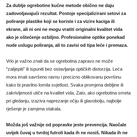
Za dublje ogrebotine kućne metode obično ne daju
zadovoljavajući rezultat. Postoje specijalizirani setovi za
poliranje plastike koji se koriste i za vizire kaciga ili
ekrane, ali ni oni ne mogu vratiti originalni kvalitet vida
ako je oštećenje ozbiljno. Profesionalne optike ponekad
nude uslugu poliranja, ali to zavisi od tipa leće i premaza.
Vrlo je važno znati da se ogrebotina zapravo ne može
“zalijepiti” ili ispuniti bez ostavljanja optičkih distorzija. Leća
mora imati savršeno ravnu i precizno oblikovanu površinu
kako bi pravilno lomila svjetlost. Svaka promjena debljine ili
zakrivljenosti utiče na kvalitet vida. Zato, ako ogrebotina smeta
pri gledanju, izaziva naprezanje očiju ili glavobolju, najbolje
rješenje je zamjena stakala.
Možda još važnije od popravke jeste prevencija. Naočale
uvijek čuvaj u tvrdoj futroli kada ih ne nosiš. Nikada ih ne