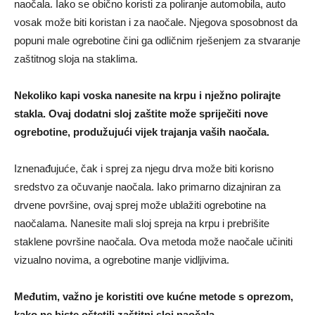
naočala. Iako se obično koristi za poliranje automobila, auto
vosak može biti koristan i za naočale. Njegova sposobnost da
popuni male ogrebotine čini ga odličnim rješenjem za stvaranje
zaštitnog sloja na staklima.
Nekoliko kapi voska nanesite na krpu i nježno polirajte
stakla. Ovaj dodatni sloj zaštite može spriječiti nove
ogrebotine, produžujući vijek trajanja vaših naočala.
Iznenađujuće, čak i sprej za njegu drva može biti korisno
sredstvo za očuvanje naočala. Iako primarno dizajniran za
drvene površine, ovaj sprej može ublažiti ogrebotine na
naočalama. Nanesite mali sloj spreja na krpu i prebrišite
staklene površine naočala. Ova metoda može naočale učiniti
vizualno novima, a ogrebotine manje vidljivima.
Međutim, važno je koristiti ove kućne metode s oprezom,
kako ne biste oštetili zaštitni sloj naočala.