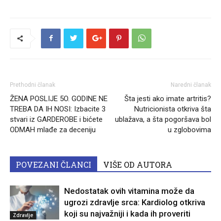
Prethodni članak
Naredni članak
ŽENA POSLIJE 5O. GODINE NE
Šta jesti ako imate artritis?
TREBA DA IH NOSI: Izbacite 3
Nutricionista otkriva šta
stvari iz GARDEROBE i bićete
ublažava, a šta pogoršava bol
ODMAH mlađe za deceniju
u zglobovima
POVEZANI ČLANCI
VIŠE OD AUTORA
Nedostatak ovih vitamina može da
ugrozi zdravlje srca: Kardiolog otkriva
koji su najvažniji i kada ih proveriti
Zdravlje