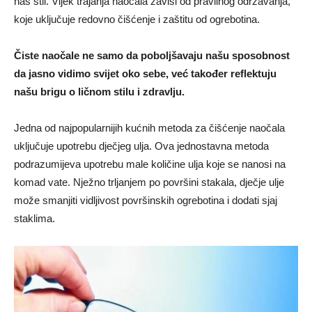
naš stil. Vijek trajanja naočala zavisi od pravilnog održavanja,
koje uključuje redovno čišćenje i zaštitu od ogrebotina.
Čiste naočale ne samo da poboljšavaju našu sposobnost
da jasno vidimo svijet oko sebe, već također reflektuju
našu brigu o ličnom stilu i zdravlju.
Jedna od najpopularnijih kućnih metoda za čišćenje naočala
uključuje upotrebu dječjeg ulja. Ova jednostavna metoda
podrazumijeva upotrebu male količine ulja koje se nanosi na
komad vate. Nježno trljanjem po površini stakala, dječje ulje
može smanjiti vidljivost površinskih ogrebotina i dodati sjaj
staklima.