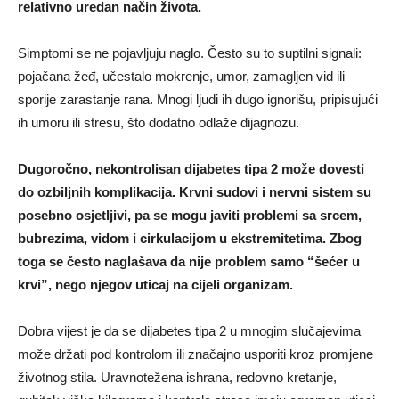
relativno uredan način života.
Simptomi se ne pojavljuju naglo. Često su to suptilni signali:
pojačana žeđ, učestalo mokrenje, umor, zamagljen vid ili
sporije zarastanje rana. Mnogi ljudi ih dugo ignorišu, pripisujući
ih umoru ili stresu, što dodatno odlaže dijagnozu.
Dugoročno, nekontrolisan dijabetes tipa 2 može dovesti
do ozbiljnih komplikacija. Krvni sudovi i nervni sistem su
posebno osjetljivi, pa se mogu javiti problemi sa srcem,
bubrezima, vidom i cirkulacijom u ekstremitetima. Zbog
toga se često naglašava da nije problem samo “šećer u
krvi”, nego njegov uticaj na cijeli organizam.
Dobra vijest je da se dijabetes tipa 2 u mnogim slučajevima
može držati pod kontrolom ili značajno usporiti kroz promjene
životnog stila. Uravnotežena ishrana, redovno kretanje,