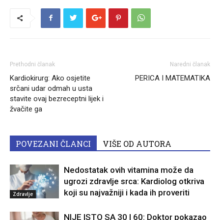
Prethodni članak
Naredni članak
Kardiokirurg: Ako osjetite
PERICA I MATEMATIKA
srčani udar odmah u usta
stavite ovaj bezreceptni lijek i
žvačite ga
POVEZANI ČLANCI
VIŠE OD AUTORA
Nedostatak ovih vitamina može da
ugrozi zdravlje srca: Kardiolog otkriva
koji su najvažniji i kada ih proveriti
Zdravlje
NIJE ISTO SA 30 I 60: Doktor pokazao