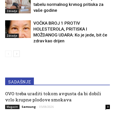
tabelu normalnog krvnog pritiska za
vaše godine
Zdravlje
VOĆKA BROJ 1 PROTIV
HOLESTEROLA, PRITISKA I
MOŽDANOG UDARA: Ko je jede, bit će
Zdravlje
zdrav kao drijen
SADAŠNJE
OVO treba uraditi tokom avgusta da bi dobili
vrlo krupne plodove smokava
Samsung
-
05/08/2026
Magazin
0