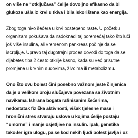
on više ne “otključava” ćelije dovoljno efikasno da bi
glukoza ušla iz krvi u tkiva i bila iskorištena kao energija.
Zbog toga nivo šećera u krvi postepeno raste. U početku
organizam pokušava da nadoknadi taj poremećaj tako što luči
još više insulina, ali vremenom pankreas počinje da se
iscrpljuje. Upravo taj dugotrajni proces dovodi do toga da se
dijabetes tipa 2 često otkrije kasno, kada su već prisutne
promjene u krvnim sudovima, živcima ili metabolizmu.
Ono što ovu bolest čini posebno važnom jeste činjenica
da je u velikom broju slučajeva povezana sa životnim
navikama. Ishrana bogata rafinisanim šećerima,
nedostatak fizičke aktivnosti, višak tjelesne mase i
hronični stres stvaraju uslove u kojima ćelije postaju
“umorne” i manje osjetljive na insulin. Ipak, genetika
također igra ulogu, pa se kod nekih ljudi bolest javlja i uz