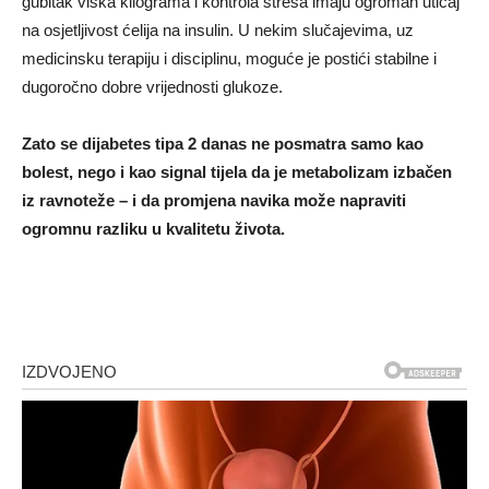
gubitak viška kilograma i kontrola stresa imaju ogroman uticaj
na osjetljivost ćelija na insulin. U nekim slučajevima, uz
medicinsku terapiju i disciplinu, moguće je postići stabilne i
dugoročno dobre vrijednosti glukoze.
Zato se dijabetes tipa 2 danas ne posmatra samo kao
bolest, nego i kao signal tijela da je metabolizam izbačen
iz ravnoteže – i da promjena navika može napraviti
ogromnu razliku u kvalitetu života.