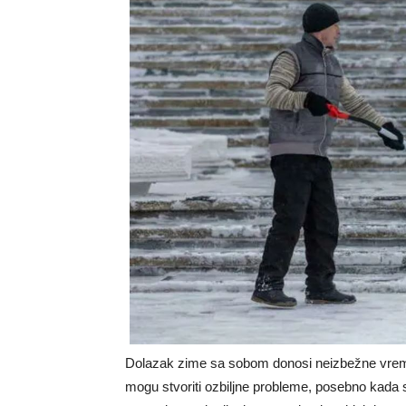
Dolazak zime sa sobom donosi neizbežne vreme
mogu stvoriti ozbiljne probleme, posebno kada 