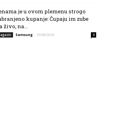
enama je u ovom plemenu strogo
abranjeno kupanje: Čupaju im zube
a živo, na...
Samsung
-
03/08/2026
agazin
0