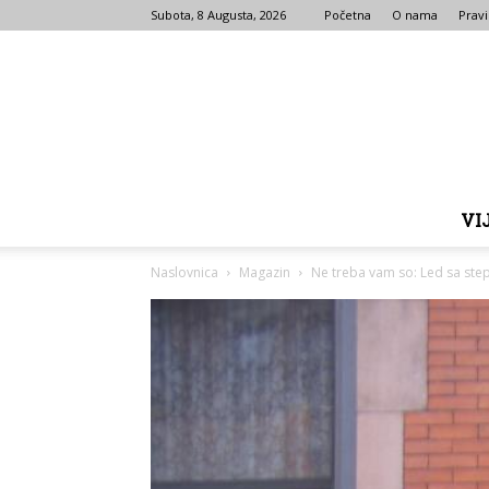
Subota, 8 Augusta, 2026
Početna
O nama
Pravi
VI
Naslovnica
Magazin
Ne treba vam so: Led sa stepe