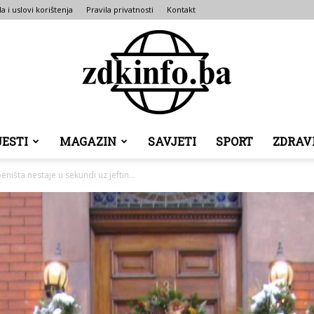
la i uslovi korištenja
Pravila privatnosti
Kontakt
JESTI
MAGAZIN
SAVJETI
SPORT
ZDRAV
ZDK
ništa nestaje u sekundi uz jeftin...
INFO