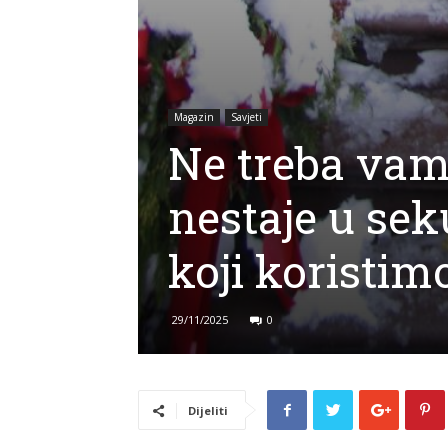
Magazin
Savjeti
Ne treba vam 
nestaje u sek
koji koristi
29/11/2025
0
Dijeliti