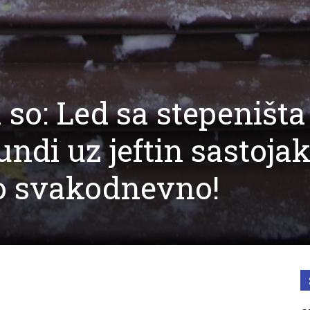
so: Led sa stepeništa
undi uz jeftin sastoja
mo svakodnevno!