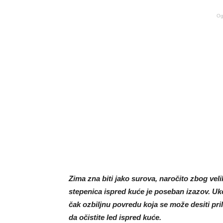
Og
Zima zna biti jako surova, naročito zbog velik
stepenica ispred kuće je poseban izazov. Uk
čak ozbiljnu povredu koja se može desiti pri
da očistite led ispred kuće.