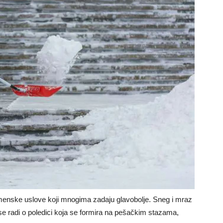
nske uslove koji mnogima zadaju glavobolje. Sneg i mraz
se radi o poledici koja se formira na pešačkim stazama,