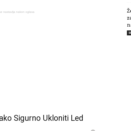
Ž
se nastavlja nakon oglasa
z
n
M
ako Sigurno Ukloniti Led