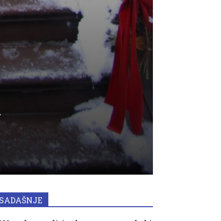
k
SADAŠNJE