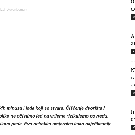
O
d
lasi - Advertisement
M
A
z
S
N
r
J
M
ih minusa i leda koji se stvara. Čišćenje dvorišta i
I
oliko ne očistimo led na vrijeme rizikujemo povredu,
o
likom pada. Evo nekoliko smjernica kako najefikasnije
M