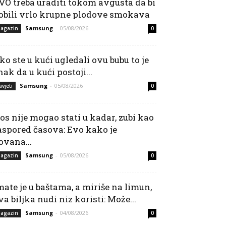
VO treba uraditi tokom avgusta da bi
obili vrlo krupne plodove smokava
Samsung
-
05/08/2026
agazin
0
ko ste u kući ugledali ovu bubu to je
nak da u kući postoji...
Samsung
-
05/08/2026
avjeti
0
os nije mogao stati u kadar, zubi kao
aspored časova: Evo kako je
ovana...
Samsung
-
05/08/2026
agazin
0
mate je u baštama, a miriše na limun,
va biljka nudi niz koristi: Može...
Samsung
-
04/08/2026
agazin
0