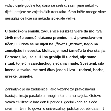
viđaju cijele godine tog dana se sretnu, razmijene nekoliko
riječi, prisjete se zajedničkih trenutaka. Smrt briše mnoge sitne
nesuglasice koje su nekada izgledale velike.
U teološkom smislu, zadušnice su izraz vjere da molitva
živih može pomoći dušama preminulih. U pravoslavnom
učenju, Crkva se ne dijeli na „žive“ i „mrtve“, nego na
zemaljsku i nebesku. Molitva je most između ta dva stanja.
Parastos, koji se služi na groblju ili u crkvi, nije samo
ritual; to je čin zajedničkog sjećanja i nade. Sveštenik čita
imena, a svako ime nosi čitav jedan život – radosti, borbe,
greške, uspjehe.
Zanimljivo je da zadušnice, iako vezane za pravoslavnu
tradiciju, imaju paralele u mnogim kulturama svijeta. Gotovo
svaka civilizacija ima dan ili period u godini kada se sjeća
svojih mrtvih. To govori o univerzalnoj ljudskoj potrebi da smrt