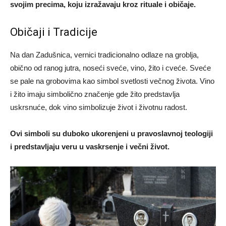
svojim precima, koju izražavaju kroz rituale i običaje.
Običaji i Tradicije
Na dan Zadušnica, vernici tradicionalno odlaze na groblja,
obično od ranog jutra, noseći sveće, vino, žito i cveće. Sveće
se pale na grobovima kao simbol svetlosti večnog života. Vino
i žito imaju simbolično značenje gde žito predstavlja
uskrsnuće, dok vino simbolizuje život i životnu radost.
Ovi simboli su duboko ukorenjeni u pravoslavnoj teologiji
i predstavljaju veru u vaskrsenje i večni život.