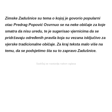
Zimske Zadušnice su tema o kojoj je govorio popularni
otac Predrag Popović Osvrnuo se na neke običaje za koje
smatra da nisu uredu, te je sugerisao vjernicima da se
pridržavaju određenih pravila koja su vezana isključivo za
vjerske tradicionalne običaje. Za kraj teksta malo više na
temu, da se podsjetimo šta su to zapravo Zadušnice.
Sadržaj se nastavlja nakon oglasa