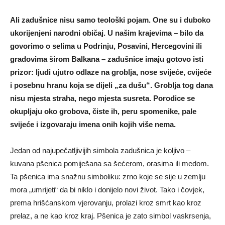
Ali zadušnice nisu samo teološki pojam. One su i duboko
ukorijenjeni narodni običaj. U našim krajevima – bilo da
govorimo o selima u Podrinju, Posavini, Hercegovini ili
gradovima širom Balkana – zadušnice imaju gotovo isti
prizor: ljudi ujutro odlaze na groblja, nose svijeće, cvijeće
i posebnu hranu koja se dijeli „za dušu“. Groblja tog dana
nisu mjesta straha, nego mjesta susreta. Porodice se
okupljaju oko grobova, čiste ih, peru spomenike, pale
svijeće i izgovaraju imena onih kojih više nema.
Jedan od najupečatljivijih simbola zadušnica je koljivo –
kuvana pšenica pomiješana sa šećerom, orasima ili medom.
Ta pšenica ima snažnu simboliku: zrno koje se sije u zemlju
mora „umrijeti“ da bi niklo i donijelo novi život. Tako i čovjek,
prema hrišćanskom vjerovanju, prolazi kroz smrt kao kroz
prelaz, a ne kao kroz kraj. Pšenica je zato simbol vaskrsenja,