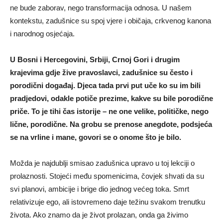
ne bude zaborav, nego transformacija odnosa. U našem
kontekstu, zadušnice su spoj vjere i običaja, crkvenog kanona
i narodnog osjećaja.
U Bosni i Hercegovini, Srbiji, Crnoj Gori i drugim
krajevima gdje žive pravoslavci, zadušnice su često i
porodični događaj. Djeca tada prvi put uče ko su im bili
pradjedovi, odakle potiče prezime, kakve su bile porodične
priče. To je tihi čas istorije – ne one velike, političke, nego
lične, porodične. Na grobu se prenose anegdote, podsjeća
se na vrline i mane, govori se o onome što je bilo.
Možda je najdublji smisao zadušnica upravo u toj lekciji o
prolaznosti. Stojeći među spomenicima, čovjek shvati da su
svi planovi, ambicije i brige dio jednog većeg toka. Smrt
relativizuje ego, ali istovremeno daje težinu svakom trenutku
života. Ako znamo da je život prolazan, onda ga živimo