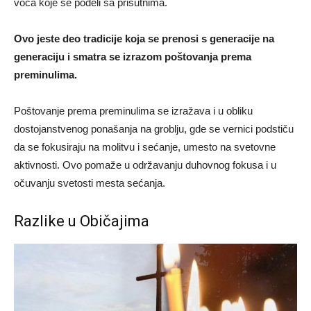
voća koje se podeli sa prisutnima.
Ovo jeste deo tradicije koja se prenosi s generacije na
generaciju i smatra se izrazom poštovanja prema
preminulima.
Poštovanje prema preminulima se izražava i u obliku
dostojanstvenog ponašanja na groblju, gde se vernici podstiču
da se fokusiraju na molitvu i sećanje, umesto na svetovne
aktivnosti. Ovo pomaže u održavanju duhovnog fokusa i u
očuvanju svetosti mesta sećanja.
Razlike u Običajima