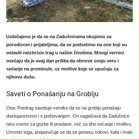
Uobičajeno je da se na Zadušnicama okupimo sa
porodicom i prijateljima, da se podsetimo na one koji su
ostavili neizbrisiv trag u našim životima. Mnogi vernici
osećaju da je ovaj dan prilika da obnove svoju veru i
sećanje na preminule, uz molitve koje se upućuju za
njihovu dušu.
Saveti o Ponašanju na Groblju
Otac Predrag savetuje vernike da se na groblju ponašaju
dostojanstveno i s poštovanjem. On naglašava da Zadušnice
nisu vreme za gozbe ili proslave, već za tiho sećanje i molitvu.
Umesto toga, preporučuje se da se ponesu sokovi, kafa i malo