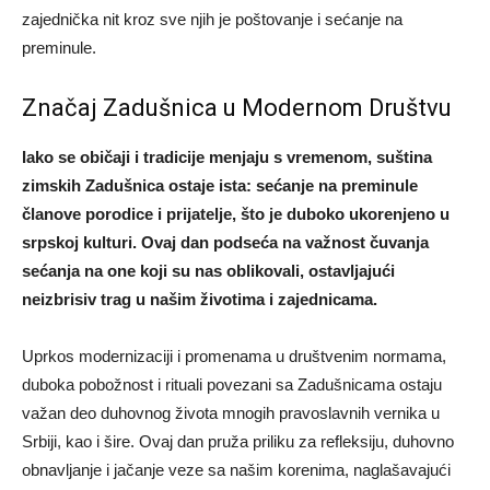
zajednička nit kroz sve njih je poštovanje i sećanje na
preminule.
Značaj Zadušnica u Modernom Društvu
Iako se običaji i tradicije menjaju s vremenom, suština
zimskih Zadušnica ostaje ista: sećanje na preminule
članove porodice i prijatelje, što je duboko ukorenjeno u
srpskoj kulturi. Ovaj dan podseća na važnost čuvanja
sećanja na one koji su nas oblikovali, ostavljajući
neizbrisiv trag u našim životima i zajednicama.
Uprkos modernizaciji i promenama u društvenim normama,
duboka pobožnost i rituali povezani sa Zadušnicama ostaju
važan deo duhovnog života mnogih pravoslavnih vernika u
Srbiji, kao i šire. Ovaj dan pruža priliku za refleksiju, duhovno
obnavljanje i jačanje veze sa našim korenima, naglašavajući