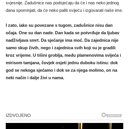
svjesnije. Zadušnice nas podsjećaju da će i nas neko jednog
dana spominjati, da će neko paliti svijeću i izgovarati naše ime.
I zato, iako su povezane s tugom, zadušnice nisu dan
očaja. One su dan nade. Dan kada se potvrđuje da ljubav
nadživljava smrt. Da sjećanje ima moć. Da zajednica nije
samo skup živih, nego i zajednica svih koji su je gradili
kroz vrijeme. U tišini groblja, među plamenovima svijeća i
mirisom tamjana, čovjek osjeti jednu duboku istinu: dok
god se nekoga sjećamo i dok se za njega molimo, on na
neki način i dalje živi u nama.