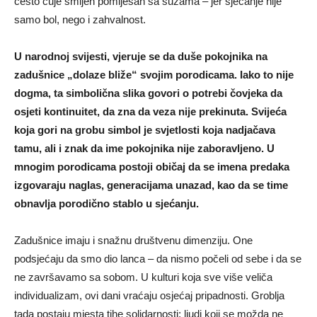
često čuje smijeh pomiješan sa suzama – jer sjećanje nije
samo bol, nego i zahvalnost.
U narodnoj svijesti, vjeruje se da duše pokojnika na
zadušnice „dolaze bliže“ svojim porodicama. Iako to nije
dogma, ta simbolična slika govori o potrebi čovjeka da
osjeti kontinuitet, da zna da veza nije prekinuta. Svijeća
koja gori na grobu simbol je svjetlosti koja nadjačava
tamu, ali i znak da ime pokojnika nije zaboravljeno. U
mnogim porodicama postoji običaj da se imena predaka
izgovaraju naglas, generacijama unazad, kao da se time
obnavlja porodično stablo u sjećanju.
Zadušnice imaju i snažnu društvenu dimenziju. One
podsjećaju da smo dio lanca – da nismo počeli od sebe i da se
ne završavamo sa sobom. U kulturi koja sve više veliča
individualizam, ovi dani vraćaju osjećaj pripadnosti. Groblja
tada postaju mjesta tihe solidarnosti; ljudi koji se možda ne