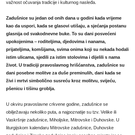
važnost očuvanja tradicije i kulturnog nasleđa.
Zadušnice su jedan od onih dana u godini kada vrijeme
kao da uspori, kada se glasovi utišaju, a sjećanja postanu
glasnija od svakodnevne buke. To su dani posvećeni
upokojenima – roditeljima, djedovima i nanama,
prijateljima, komšijama, svima onima koji su nekada hodali
istim ulicama, sjedili za istim stolovima i dijelili s nama
život. U tradiciji pravoslavnog hrišćanstva, zadušnice su
dani posebne molitve za duše preminulih, dani kada se
živi i mrtvi simbolično susreću kroz molitvu, svijeću,
pšenicu i tišinu groblja.
U okviru pravoslavne crkvene godine, zadušnice se
obilježavaju nekoliko puta, a najpoznatije su tzv. Velike ili
Vaskršnje zadušnice, Miholjske, Mitrovske i Duhovske. U
liturgijskom kalendaru
Mitrovske zadušnice
,
Duhovske