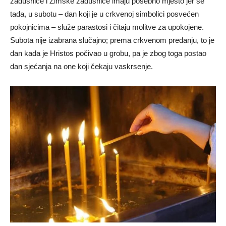
zadušnice
i
Zimske zadušnice
imaju posebno mjesto jer se
tada, u subotu – dan koji je u crkvenoj simbolici posvećen
pokojnicima – služe parastosi i čitaju molitve za upokojene.
Subota nije izabrana slučajno; prema crkvenom predanju, to je
dan kada je Hristos počivao u grobu, pa je zbog toga postao
dan sjećanja na one koji čekaju vaskrsenje.