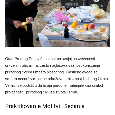
Otac Predrag Popović, poznat po svojoj posvećenosti
crkvenim običajima, često naglašava važnost korišćenja
prirodnog cveća umesto plastičnog. Plastično cveće se
smatra neodrživim jer ne odražava prolaznost ljudskog života.
Vernici se podstiču da biraju prirodne materijale kao simbol
prolaznosti i prirodnog ciklusa života i smrti.
Praktikovanje Molitvi i Sećanja