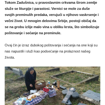
Tokom Zadušnica, u pravoslavnim crkvama širom zemlje
služe se liturgije i parastosi. Vernici se mole za duše
svojih preminulih predaka, verujući u njihovo vaskrsenje i
večni život. U mnogim delovima Srbije, postoji običaj da
se na grobu izlije malo vina u obliku krsta, što simbolizuje
poštovanje i sećanje na preminule.
Ovaj čin je izraz dubokog poštovanja i sećanja na one koji su
nas napustili i služi kao podsećanje na prolaznost našeg
života.