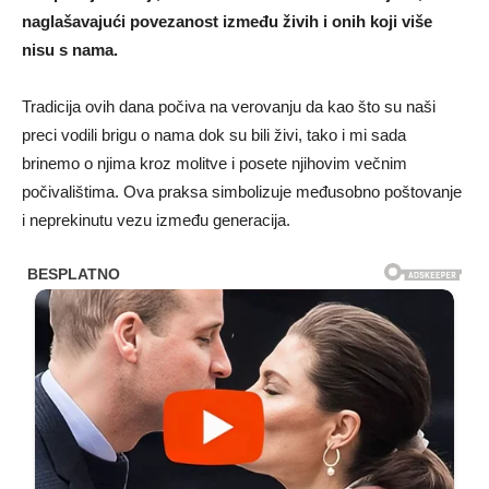
naglašavajući povezanost između živih i onih koji više
nisu s nama.
Tradicija ovih dana počiva na verovanju da kao što su naši
preci vodili brigu o nama dok su bili živi, tako i mi sada
brinemo o njima kroz molitve i posete njihovim večnim
počivalištima. Ova praksa simbolizuje međusobno poštovanje
i neprekinutu vezu između generacija.