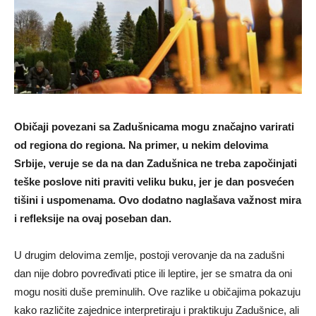
Običaji povezani sa Zadušnicama mogu značajno varirati
od regiona do regiona. Na primer, u nekim delovima
Srbije, veruje se da na dan Zadušnica ne treba započinjati
teške poslove niti praviti veliku buku, jer je dan posvećen
tišini i uspomenama. Ovo dodatno naglašava važnost mira
i refleksije na ovaj poseban dan.
U drugim delovima zemlje, postoji verovanje da na zadušni
dan nije dobro povređivati ptice ili leptire, jer se smatra da oni
mogu nositi duše preminulih. Ove razlike u običajima pokazuju
kako različite zajednice interpretiraju i praktikuju Zadušnice, ali