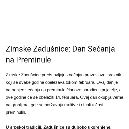
Zimske Zadušnice: Dan Sećanja
na Preminule
Zimske Zadušnice predstavljaju značajan pravoslavni praznik
koji se svake godine obeležava tokom februara. Ovaj dan je
namenjen sećanju na preminule članove porodice i prijatelje, a
ove godine će se obeležiti 14. februara. Ovaj dan okuplja verne
na grobljima, gde se održavaju molitve i rituali u čast
preminulih.
U srpskoj tradiciji, Zadušnice su duboko ukorenjene,