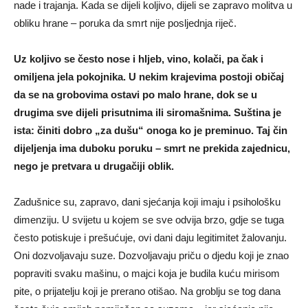
nade i trajanja. Kada se dijeli koljivo, dijeli se zapravo molitva u
obliku hrane – poruka da smrt nije posljednja riječ.
Uz koljivo se često nose i hljeb, vino, kolači, pa čak i
omiljena jela pokojnika. U nekim krajevima postoji običaj
da se na grobovima ostavi po malo hrane, dok se u
drugima sve dijeli prisutnima ili siromašnima. Suština je
ista: činiti dobro „za dušu“ onoga ko je preminuo. Taj čin
dijeljenja ima duboku poruku – smrt ne prekida zajednicu,
nego je pretvara u drugačiji oblik.
Zadušnice su, zapravo, dani sjećanja koji imaju i psihološku
dimenziju. U svijetu u kojem se sve odvija brzo, gdje se tuga
često potiskuje i prešućuje, ovi dani daju legitimitet žalovanju.
Oni dozvoljavaju suze. Dozvoljavaju priču o djedu koji je znao
popraviti svaku mašinu, o majci koja je budila kuću mirisom
pite, o prijatelju koji je prerano otišao. Na groblju se tog dana