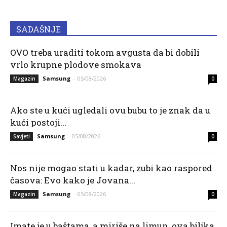
SADAŠNJE
OVO treba uraditi tokom avgusta da bi dobili
vrlo krupne plodove smokava
Samsung
-
05/08/2026
Magazin
0
Ako ste u kući ugledali ovu bubu to je znak da u
kući postoji...
Samsung
-
05/08/2026
Savjeti
0
Nos nije mogao stati u kadar, zubi kao raspored
časova: Evo kako je Jovana...
Samsung
-
05/08/2026
Magazin
0
Imate je u baštama, a miriše na limun, ova biljka