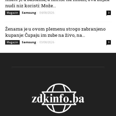
nudi niz koristi: Može...
Samsung
-
04/08/2026
Magazin
0
Ženama je u ovom plemenu strogo zabranjeno
kupanje: Čupaju im zube na živo, na...
Samsung
-
03/08/2026
Magazin
0