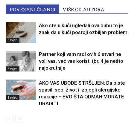
POVEZANI ČLANCI
VIŠE OD AUTORA
Ako ste u kući ugledali ovu bubu to je
znak da u kući postoji ozbiljan problem
Savjeti
Partner koji vam radi ovih 6 stvari ne
voli vas, već vas koristi (br. 4 je nešto
najokrutnije
Savjeti
AKO VAS UBODE STRŠLJEN: Da biste
spasili sebi život i izbjegli alergijske
reakcije – EVO ŠTA ODMAH MORATE
Savjeti
URADITI