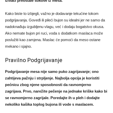
izvlači preostale sokove iz mesa.
Kako biste to izbjegli, važno je dodavanje tekućine tokom
podgrijavanja. Goveđi ili pileći bujon su idealni jer ne samo da
nadoknađuju izgubljenu vlagu, već i dodaju bogatstvo okusa.
Ako nemate bujon pri ruci, voda s dodatkom maslaca može
poslužiti kao zamjena. Maslac će pomoći da meso ostane
mekano i sjajno.
Pravilno Podgrijavanje
Podgrijavanje mesa nije samo puko zagrijavanje; ono
zahtijeva pažnju i strpljenje. Najbolja opcija je koristiti
pećnicu zbog njene sposobnosti da ravnomjerno
zagrijava. Prvo, narežite pečenje na jednake kriške kako bi
se ravnomjerno zagrijale. Poredajte ih u pleh i dodajte
nekoliko kašika toplog bujona ili vode s maslacem.