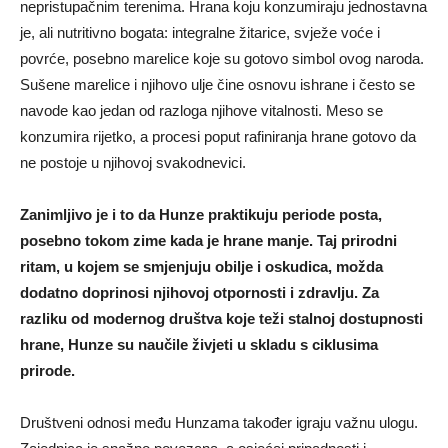
nepristupačnim terenima. Hrana koju konzumiraju jednostavna
je, ali nutritivno bogata: integralne žitarice, svježe voće i
povrće, posebno marelice koje su gotovo simbol ovog naroda.
Sušene marelice i njihovo ulje čine osnovu ishrane i često se
navode kao jedan od razloga njihove vitalnosti. Meso se
konzumira rijetko, a procesi poput rafiniranja hrane gotovo da
ne postoje u njihovoj svakodnevici.
Zanimljivo je i to da Hunze praktikuju periode posta,
posebno tokom zime kada je hrane manje. Taj prirodni
ritam, u kojem se smjenjuju obilje i oskudica, možda
dodatno doprinosi njihovoj otpornosti i zdravlju. Za
razliku od modernog društva koje teži stalnoj dostupnosti
hrane, Hunze su naučile živjeti u skladu s ciklusima
prirode.
Društveni odnosi među Hunzama također igraju važnu ulogu.