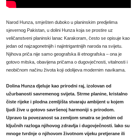
Narod Hunza, smješten duboko u planinskim predjelima
sjevernog
Pakistan
, u dolini Hunza koja se prostire uz
veličanstveni planinski lanac
Karakoram
, često se opisuje kao
jedan od najzagonetnijih i najintrigantnijih naroda na svijetu.
Njihova priča nije samo geografska ili etnografska – ona je
gotovo mitska, obavijena pričama o dugovječnosti, vitalnosti i
neobičnom načinu života koji odolijeva modernim navikama.
Dolina Hunza djeluje kao prirodni raj, izolovan od
užurbanosti savremenog svijeta. Strme planine, kristalno
čiste rijeke i plodna zemljišta stvaraju ambijent u kojem
ljudi žive u gotovo savršenoj harmoniji s prirodom.
Upravo ta povezanost sa zemljom smatra se jednim od
ključnih razloga njihovog zdravlja i dugovječnosti. Iako su
mnoge tvrdnje o njihovom životnom vijeku pretjerane ili