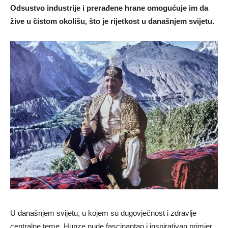
Odsustvo industrije i prerađene hrane omogućuje im da
žive u čistom okolišu, što je rijetkost u današnjem svijetu.
U današnjem svijetu, u kojem su dugovječnost i zdravlje
centralne teme, Hunze nude fascinantan i inspirativan primjer.