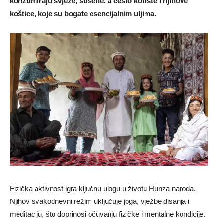
konzumiraju svježe, sušene, a često koriste i njihove
koštice, koje su bogate esencijalnim uljima.
Fizička aktivnost igra ključnu ulogu u životu Hunza naroda.
Njihov svakodnevni režim uključuje joga, vježbe disanja i
meditaciju, što doprinosi očuvanju fizičke i mentalne kondicije.