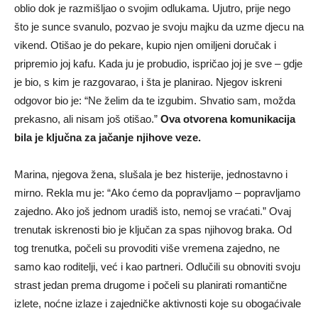
oblio dok je razmišljao o svojim odlukama. Ujutro, prije nego
što je sunce svanulo, pozvao je svoju majku da uzme djecu na
vikend. Otišao je do pekare, kupio njen omiljeni doručak i
pripremio joj kafu. Kada ju je probudio, ispričao joj je sve – gdje
je bio, s kim je razgovarao, i šta je planirao. Njegov iskreni
odgovor bio je: “Ne želim da te izgubim. Shvatio sam, možda
prekasno, ali nisam još otišao.”
Ova otvorena komunikacija
bila je ključna za jačanje njihove veze.
Marina, njegova žena, slušala je bez histerije, jednostavno i
mirno. Rekla mu je: “Ako ćemo da popravljamo – popravljamo
zajedno. Ako još jednom uradiš isto, nemoj se vraćati.” Ovaj
trenutak iskrenosti bio je ključan za spas njihovog braka. Od
tog trenutka, počeli su provoditi više vremena zajedno, ne
samo kao roditelji, već i kao partneri. Odlučili su obnoviti svoju
strast jedan prema drugome i počeli su planirati romantične
izlete, noćne izlaze i zajedničke aktivnosti koje su obogaćivale