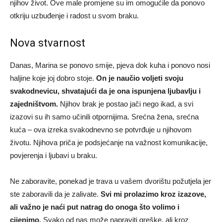
njihov život. Ove male promjene su im omogućile da ponovo
otkriju uzbuđenje i radost u svom braku.
Nova stvarnost
Danas, Marina se ponovo smije, pjeva dok kuha i ponovo nosi
haljine koje joj dobro stoje.
On je naučio voljeti svoju
svakodnevicu, shvatajući da je ona ispunjena ljubavlju i
zajedništvom.
Njihov brak je postao jači nego ikad, a svi
izazovi su ih samo učinili otpornijima. Srećna žena, srećna
kuća – ova izreka svakodnevno se potvrđuje u njihovom
životu. Njihova priča je podsjećanje na važnost komunikacije,
povjerenja i ljubavi u braku.
Ne zaboravite, ponekad je trava u vašem dvorištu požutjela jer
ste zaboravili da je zalivate.
Svi mi prolazimo kroz izazove,
ali važno je naći put natrag do onoga što volimo i
cijenimo.
Svako od nas može napraviti greške, ali kroz