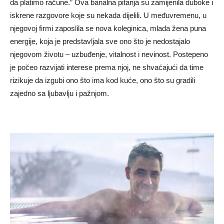
da platimo račune.” Ova banalna pitanja su zamijenila duboke i
iskrene razgovore koje su nekada dijelili. U međuvremenu, u
njegovoj firmi zaposlila se nova koleginica, mlada žena puna
energije, koja je predstavljala sve ono što je nedostajalo
njegovom životu – uzbuđenje, vitalnost i nevinost. Postepeno
je počeo razvijati interese prema njoj, ne shvaćajući da time
rizikuje da izgubi ono što ima kod kuće, ono što su gradili
zajedno sa ljubavlju i pažnjom.