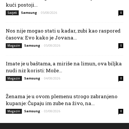
kući postoji...
Samsung
-
05/08/2026
Savjeti
0
Nos nije mogao stati u kadar, zubi kao raspored
časova: Evo kako je Jovana...
Samsung
-
05/08/2026
Magazin
0
Imate je u baštama, a miriše na limun, ova biljka
nudi niz koristi: Može...
Samsung
-
04/08/2026
Magazin
0
Ženama je u ovom plemenu strogo zabranjeno
kupanje: Čupaju im zube na živo, na...
Samsung
-
03/08/2026
Magazin
0