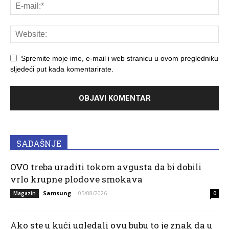
Spremite moje ime, e-mail i web stranicu u ovom pregledniku
sljedeći put kada komentarirate.
SADAŠNJE
OVO treba uraditi tokom avgusta da bi dobili
vrlo krupne plodove smokava
Samsung
-
05/08/2026
Magazin
0
Ako ste u kući ugledali ovu bubu to je znak da u