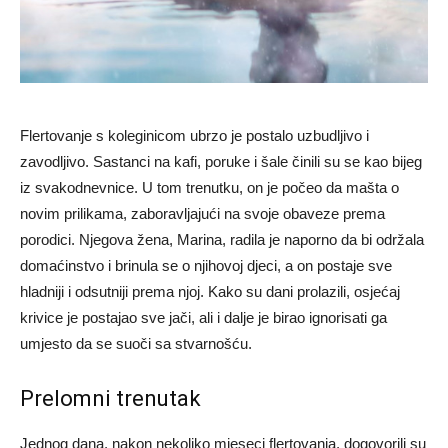
Flertovanje s koleginicom ubrzo je postalo uzbudljivo i
zavodljivo. Sastanci na kafi, poruke i šale činili su se kao bijeg
iz svakodnevnice. U tom trenutku, on je počeo da mašta o
novim prilikama, zaboravljajući na svoje obaveze prema
porodici. Njegova žena, Marina, radila je naporno da bi održala
domaćinstvo i brinula se o njihovoj djeci, a on postaje sve
hladniji i odsutniji prema njoj. Kako su dani prolazili, osjećaj
krivice je postajao sve jači, ali i dalje je birao ignorisati ga
umjesto da se suoči sa stvarnošću.
Prelomni trenutak
Jednog dana, nakon nekoliko mjeseci flertovanja, dogovorili su