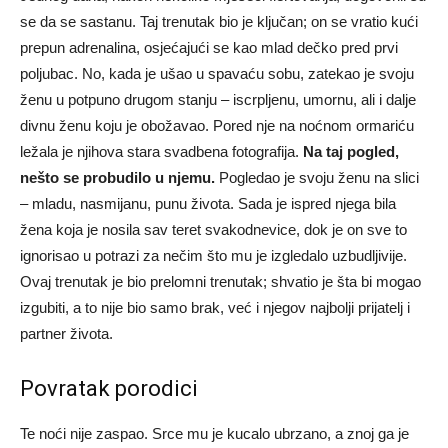
se da se sastanu. Taj trenutak bio je ključan; on se vratio kući
prepun adrenalina, osjećajući se kao mlad dečko pred prvi
poljubac. No, kada je ušao u spavaću sobu, zatekao je svoju
ženu u potpuno drugom stanju – iscrpljenu, umornu, ali i dalje
divnu ženu koju je obožavao. Pored nje na noćnom ormariću
ležala je njihova stara svadbena fotografija.
Na taj pogled,
nešto se probudilo u njemu.
Pogledao je svoju ženu na slici
– mladu, nasmijanu, punu života. Sada je ispred njega bila
žena koja je nosila sav teret svakodnevice, dok je on sve to
ignorisao u potrazi za nečim što mu je izgledalo uzbudljivije.
Ovaj trenutak je bio prelomni trenutak; shvatio je šta bi mogao
izgubiti, a to nije bio samo brak, već i njegov najbolji prijatelj i
partner života.
Povratak porodici
Te noći nije zaspao. Srce mu je kucalo ubrzano, a znoj ga je