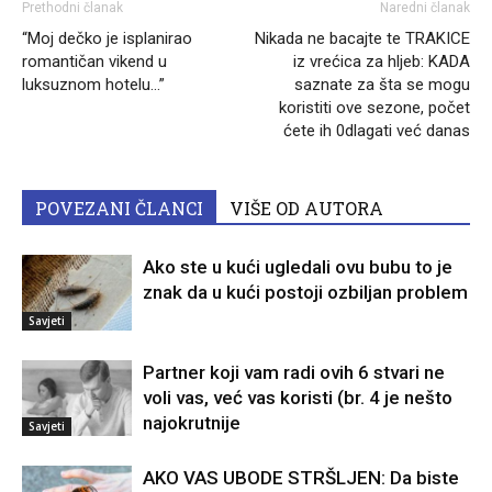
Prethodni članak
Naredni članak
“Moj dečko je isplanirao
Nikada ne bacajte te TRAKICE
romantičan vikend u
iz vrećica za hljeb: KADA
luksuznom hotelu…”
saznate za šta se mogu
koristiti ove sezone, počet
ćete ih 0dlagati već danas
POVEZANI ČLANCI
VIŠE OD AUTORA
Ako ste u kući ugledali ovu bubu to je
znak da u kući postoji ozbiljan problem
Savjeti
Partner koji vam radi ovih 6 stvari ne
voli vas, već vas koristi (br. 4 je nešto
najokrutnije
Savjeti
AKO VAS UBODE STRŠLJEN: Da biste