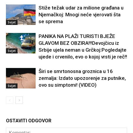
Stiže težak udar za milione građana u
Njemačkoj: Mnogi neće vjerovati šta
se sprema
Svijet
PANIKA NA PLAŽI TURISTI BJEŽE
GLAVOM BEZ OBZIRA!!!Devojčicu iz
Srbije ujela neman u Grčkoj:Pogledajte
Svijet
ujede i crvenilo, evo o kojoj vrsti je reč!!
Širi se smrtonosna groznica u 16
zemalja: Izdato upozorenje za putnike,
ovo su simptomi! (VIDEO)
Svijet
OSTAVITI ODGOVOR