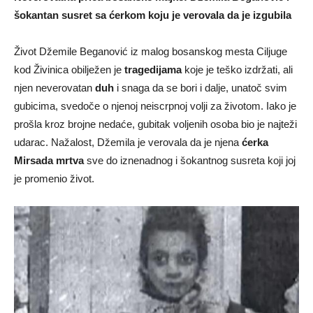
šokantan susret sa ćerkom koju je verovala da je izgubila
Život Džemile Beganović iz malog bosanskog mesta Ciljuge
kod Živinica obilježen je
tragedijama
koje je teško izdržati, ali
njen neverovatan
duh
i snaga da se bori i dalje, unatoč svim
gubicima, svedoče o njenoj neiscrpnoj volji za životom. Iako je
prošla kroz brojne nedaće, gubitak voljenih osoba bio je najteži
udarac. Nažalost, Džemila je verovala da je njena
ćerka
Mirsada mrtva
sve do iznenadnog i šokantnog susreta koji joj
je promenio život.