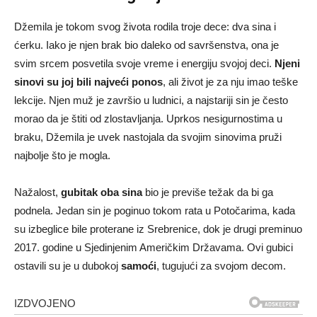
Džemila je tokom svog života rodila troje dece: dva sina i
ćerku. Iako je njen brak bio daleko od savršenstva, ona je
svim srcem posvetila svoje vreme i energiju svojoj deci.
Njeni
sinovi su joj bili najveći ponos
, ali život je za nju imao teške
lekcije. Njen muž je završio u ludnici, a najstariji sin je često
morao da je štiti od zlostavljanja. Uprkos nesigurnostima u
braku, Džemila je uvek nastojala da svojim sinovima pruži
najbolje što je mogla.
Nažalost,
gubitak oba sina
bio je previše težak da bi ga
podnela. Jedan sin je poginuo tokom rata u Potočarima, kada
su izbeglice bile proterane iz Srebrenice, dok je drugi preminuo
2017. godine u Sjedinjenim Američkim Državama. Ovi gubici
ostavili su je u dubokoj
samoći
, tugujući za svojom decom.