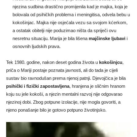
njezina sudbina drastično promijenila kad je majka, koja je
bolovala od psihičkih problema i meningitisa, odvela bebu u
kokošinjac. Majka nije osjećala vezu sa svojom kćerkom,
a ostatak obitelji nije poduzimao ništa da spriječi ovu
nesretnu situaciju. Marija je bila lišena
majčinske ljubavi
i
osnovnih ljudskih prava.
Tek 1980. godine, nakon deset godina života u
kokošinjcu
,
priča o Mariji postaje poznata javnosti, ali do tada je cijeli
sustav bio ravnodušan prema njenoj patnji. Djevojčica je bila
psihički i fizički zapostavljena
, hranjena je sličnim hranom
koju su jele kokoši, a njezin mentalni razvoj nije odgovarao
njezinoj dobi. Zbog potpune izolacije, nije mogla govoriti, a
njeno ponašanje bilo je gotovo potpuno životinjsko.