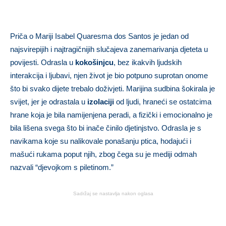
Priča o Mariji Isabel Quaresma dos Santos je jedan od
najsvirepijih i najtragičnijih slučajeva zanemarivanja djeteta u
povijesti. Odrasla u
kokošinjcu
, bez ikakvih ljudskih
interakcija i ljubavi, njen život je bio potpuno suprotan onome
što bi svako dijete trebalo doživjeti. Marijina sudbina šokirala je
svijet, jer je odrastala u
izolaciji
od ljudi, hraneći se ostatcima
hrane koja je bila namijenjena peradi, a fizički i emocionalno je
bila lišena svega što bi inače činilo djetinjstvo. Odrasla je s
navikama koje su nalikovale ponašanju ptica, hodajući i
mašući rukama poput njih, zbog čega su je mediji odmah
nazvali “djevojkom s piletinom.”
Sadržaj se nastavlja nakon oglasa