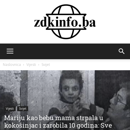
ZDK
Naslovnica
Vijesti
Svijet
INFO
Vijesti
Svijet
Mariju kao bebu mama strpala u
kokošinjac i zarobila 10 godina: Sve