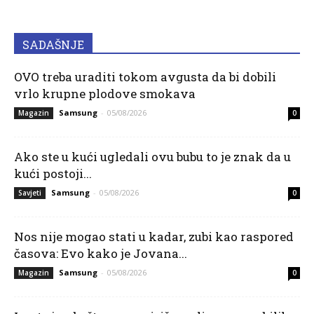
SADAŠNJE
OVO treba uraditi tokom avgusta da bi dobili
vrlo krupne plodove smokava
Samsung
-
05/08/2026
Magazin
0
Ako ste u kući ugledali ovu bubu to je znak da u
kući postoji...
Samsung
-
05/08/2026
Savjeti
0
Nos nije mogao stati u kadar, zubi kao raspored
časova: Evo kako je Jovana...
Samsung
-
05/08/2026
Magazin
0