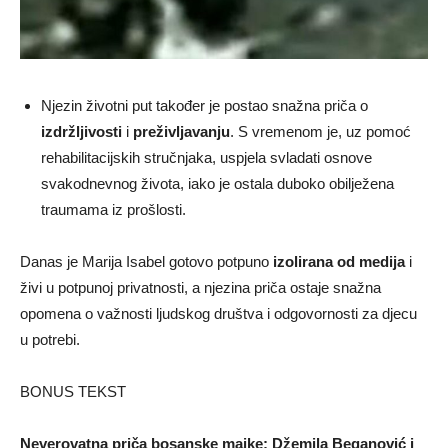
Njezin životni put također je postao snažna priča o
izdržljivosti
i
preživljavanju
. S vremenom je, uz pomoć
rehabilitacijskih stručnjaka, uspjela svladati osnove
svakodnevnog života, iako je ostala duboko obilježena
traumama iz prošlosti.
Danas je Marija Isabel gotovo potpuno
izolirana od medija
i
živi u potpunoj privatnosti, a njezina priča ostaje snažna
opomena o važnosti ljudskog društva i odgovornosti za djecu
u potrebi.
BONUS TEKST
Neverovatna priča bosanske majke: Džemila Beganović i