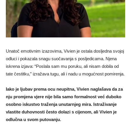
Unatoč emotivnim izazovima, Vivien je ostala dosljedna svojoj
odluci i pokazala snagu suočavanja s posljedicama. Njena
iskrena izjava: “Poslala sam mu poruku, ali nisam dobila od
tate čestitku,” izražava tugu, ali i nadu u mogućnost pomirenja.
Iako je ljubav prema ocu neupitna, Vivien naglašava da za
nju promjena vjere nije bila samo formalnost već duboko
osobno iskustvo traženja unutarnjeg mira. Istraživanje
vlastite duhovnosti često dolazi s cijenom, ali Vivien je
odlučna u svom putovanju.