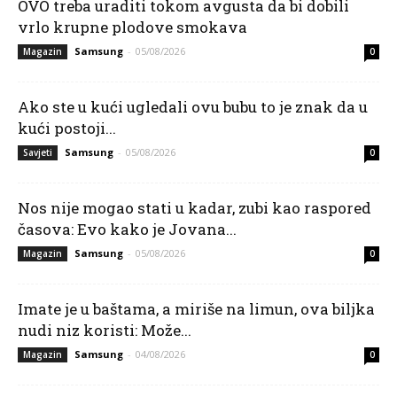
OVO treba uraditi tokom avgusta da bi dobili
vrlo krupne plodove smokava
Samsung
-
05/08/2026
Magazin
0
Ako ste u kući ugledali ovu bubu to je znak da u
kući postoji...
Samsung
-
05/08/2026
Savjeti
0
Nos nije mogao stati u kadar, zubi kao raspored
časova: Evo kako je Jovana...
Samsung
-
05/08/2026
Magazin
0
Imate je u baštama, a miriše na limun, ova biljka
nudi niz koristi: Može...
Samsung
-
04/08/2026
Magazin
0