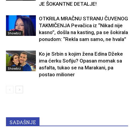
JE ŠOKANTNE DETALJE!
OTKRILA MRAČNU STRANU ČUVENOG
TAKMIČENJA Pevačica iz “Nikad nije
kasno”, došla na kasting, pa se šokirala
Showbiz
ponudom: “Rekla sam samo, ne hvala”
Ko je Srbin s kojim žena Edina Džeke
ima ćerku Sofiju? Opasan momak sa
asfalta, tukao se na Marakani, pa
Showbiz
postao milioner
SADAŠNJE