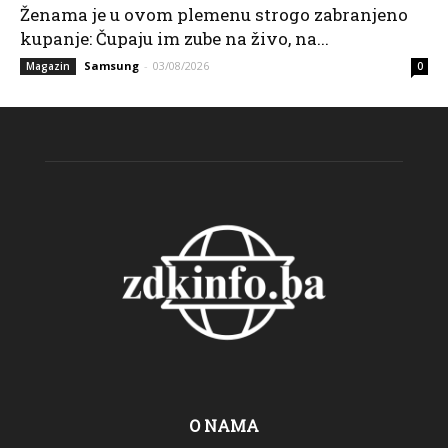
Ženama je u ovom plemenu strogo zabranjeno
kupanje: Čupaju im zube na živo, na...
Samsung
-
03/08/2026
Magazin
0
O NAMA