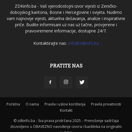
ZDKinfo.ba - Vaš vjerodostojni izvor vijesti iz Zeničko-
dobojskog kantona, Bosne i Hercegovine i svijeta. Nudimo
vam najnovije vijesti, aktuelna dešavanja, analize i inspirativne
priče. Budite informisani uz nas uz tačne, provjerene i
pravovremene informacije, dostupne 24/7.
Kontaktirajte nas:
info@zdkinfo.ba
PRATITE NAS
Početna
O nama
Pravila i uslovi korištenja
Pravila privatnosti
Kontakt
© zdkinfo.ba - Sva prava pridržana 2025. - Prenošenje sadržaja
dozvoljeno u OBAVEZNO navođenje izvora i backlinka na originalni