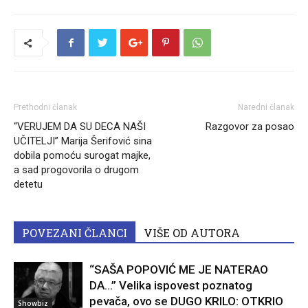
Prethodni članak
Naredni članak
“VERUJEM DA SU DECA NAŠI
Razgovor za posao
UČITELJI” Marija Šerifović sina
dobila pomoću surogat majke,
a sad progovorila o drugom
detetu
POVEZANI ČLANCI
VIŠE OD AUTORA
“SAŠA POPOVIĆ ME JE NATERAO
DA…” Velika ispovest poznatog
pevača, ovo se DUGO KRILO: OTKRIO
Showbiz