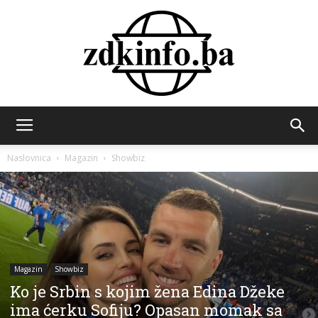
ZDK
Naslovnica
Magazin
Showbiz
INFO
Magazin
Showbiz
Ko je Srbin s kojim žena Edina Džeke
ima ćerku Sofiju? Opasan momak sa