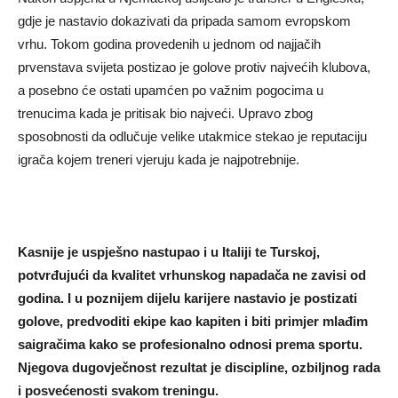
gdje je nastavio dokazivati da pripada samom evropskom
vrhu. Tokom godina provedenih u jednom od najjačih
prvenstava svijeta postizao je golove protiv najvećih klubova,
a posebno će ostati upamćen po važnim pogocima u
trenucima kada je pritisak bio najveći. Upravo zbog
sposobnosti da odlučuje velike utakmice stekao je reputaciju
igrača kojem treneri vjeruju kada je najpotrebnije.
Kasnije je uspješno nastupao i u Italiji te Turskoj,
potvrđujući da kvalitet vrhunskog napadača ne zavisi od
godina. I u poznijem dijelu karijere nastavio je postizati
golove, predvoditi ekipe kao kapiten i biti primjer mlađim
saigračima kako se profesionalno odnosi prema sportu.
Njegova dugovječnost rezultat je discipline, ozbiljnog rada
i posvećenosti svakom treningu.