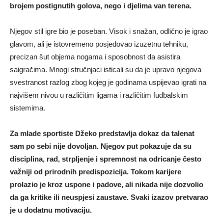
brojem postignutih golova, nego i djelima van terena.
Njegov stil igre bio je poseban. Visok i snažan, odlično je igrao
glavom, ali je istovremeno posjedovao izuzetnu tehniku,
precizan šut objema nogama i sposobnost da asistira
saigračima. Mnogi stručnjaci isticali su da je upravo njegova
svestranost razlog zbog kojeg je godinama uspijevao igrati na
najvišem nivou u različitim ligama i različitim fudbalskim
sistemima.
Za mlade sportiste Džeko predstavlja dokaz da talenat
sam po sebi nije dovoljan. Njegov put pokazuje da su
disciplina, rad, strpljenje i spremnost na odricanje često
važniji od prirodnih predispozicija. Tokom karijere
prolazio je kroz uspone i padove, ali nikada nije dozvolio
da ga kritike ili neuspjesi zaustave. Svaki izazov pretvarao
je u dodatnu motivaciju.