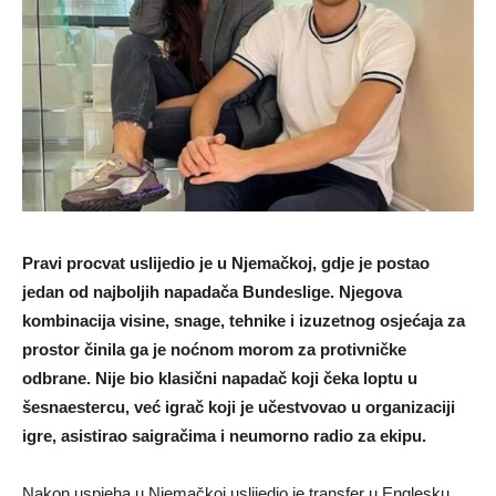
Pravi procvat uslijedio je u Njemačkoj, gdje je postao
jedan od najboljih napadača Bundeslige. Njegova
kombinacija visine, snage, tehnike i izuzetnog osjećaja za
prostor činila ga je noćnom morom za protivničke
odbrane. Nije bio klasični napadač koji čeka loptu u
šesnaestercu, već igrač koji je učestvovao u organizaciji
igre, asistirao saigračima i neumorno radio za ekipu.
Nakon uspjeha u Njemačkoj uslijedio je transfer u Englesku,