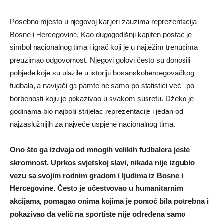
Posebno mjesto u njegovoj karijeri zauzima reprezentacija
Bosne i Hercegovine. Kao dugogodišnji kapiten postao je
simbol nacionalnog tima i igrač koji je u najtežim trenucima
preuzimao odgovornost. Njegovi golovi često su donosili
pobjede koje su ulazile u istoriju bosanskohercegovačkog
fudbala, a navijači ga pamte ne samo po statistici već i po
borbenosti koju je pokazivao u svakom susretu. Džeko je
godinama bio najbolji strijelac reprezentacije i jedan od
najzaslužnijih za najveće uspjehe nacionalnog tima.
Ono što ga izdvaja od mnogih velikih fudbalera jeste
skromnost. Uprkos svjetskoj slavi, nikada nije izgubio
vezu sa svojim rodnim gradom i ljudima iz Bosne i
Hercegovine. Često je učestvovao u humanitarnim
akcijama, pomagao onima kojima je pomoć bila potrebna i
pokazivao da veličina sportiste nije određena samo