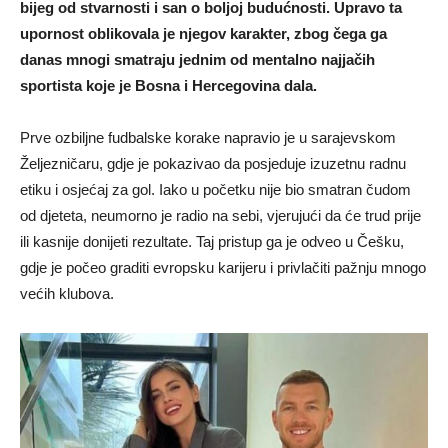
bijeg od stvarnosti i san o boljoj budućnosti. Upravo ta
upornost oblikovala je njegov karakter, zbog čega ga
danas mnogi smatraju jednim od mentalno najjačih
sportista koje je Bosna i Hercegovina dala.
Prve ozbiljne fudbalske korake napravio je u sarajevskom
Željezničaru, gdje je pokazivao da posjeduje izuzetnu radnu
etiku i osjećaj za gol. Iako u početku nije bio smatran čudom
od djeteta, neumorno je radio na sebi, vjerujući da će trud prije
ili kasnije donijeti rezultate. Taj pristup ga je odveo u Češku,
gdje je počeo graditi evropsku karijeru i privlačiti pažnju mnogo
većih klubova.