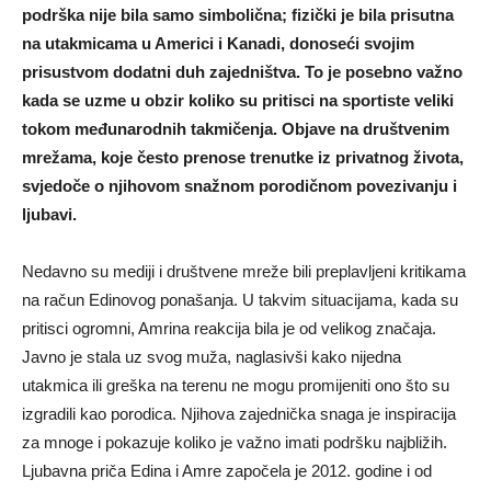
podrška nije bila samo simbolična; fizički je bila prisutna
na utakmicama u Americi i Kanadi, donoseći svojim
prisustvom dodatni duh zajedništva. To je posebno važno
kada se uzme u obzir koliko su pritisci na sportiste veliki
tokom međunarodnih takmičenja. Objave na društvenim
mrežama, koje često prenose trenutke iz privatnog života,
svjedoče o njihovom snažnom porodičnom povezivanju i
ljubavi.
Nedavno su mediji i društvene mreže bili preplavljeni kritikama
na račun Edinovog ponašanja. U takvim situacijama, kada su
pritisci ogromni, Amrina reakcija bila je od velikog značaja.
Javno je stala uz svog muža, naglasivši kako nijedna
utakmica ili greška na terenu ne mogu promijeniti ono što su
izgradili kao porodica. Njihova zajednička snaga je inspiracija
za mnoge i pokazuje koliko je važno imati podršku najbližih.
Ljubavna priča Edina i Amre započela je 2012. godine i od