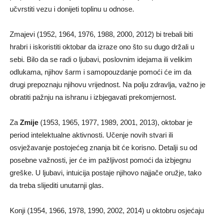
učvrstiti vezu i donijeti toplinu u odnose.
Zmajevi (1952, 1964, 1976, 1988, 2000, 2012) bi trebali biti
hrabri i iskoristiti oktobar da izraze ono što su dugo držali u
sebi. Bilo da se radi o ljubavi, poslovnim idejama ili velikim
odlukama, njihov šarm i samopouzdanje pomoći će im da
drugi prepoznaju njihovu vrijednost. Na polju zdravlja, važno je
obratiti pažnju na ishranu i izbjegavati prekomjernost.
Za
Zmije
(1953, 1965, 1977, 1989, 2001, 2013), oktobar je
period intelektualne aktivnosti. Učenje novih stvari ili
osvježavanje postojećeg znanja bit će korisno. Detalji su od
posebne važnosti, jer će im pažljivost pomoći da izbjegnu
greške. U ljubavi, intuicija postaje njihovo najjače oružje, tako
da treba slijediti unutarnji glas.
Konji (1954, 1966, 1978, 1990, 2002, 2014) u oktobru osjećaju