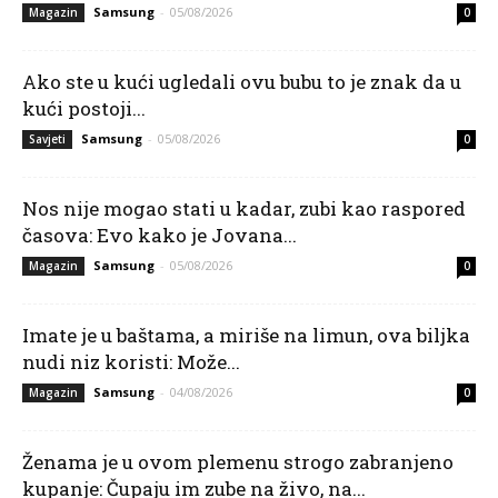
Samsung
-
05/08/2026
Magazin
0
Ako ste u kući ugledali ovu bubu to je znak da u
kući postoji...
Samsung
-
05/08/2026
Savjeti
0
Nos nije mogao stati u kadar, zubi kao raspored
časova: Evo kako je Jovana...
Samsung
-
05/08/2026
Magazin
0
Imate je u baštama, a miriše na limun, ova biljka
nudi niz koristi: Može...
Samsung
-
04/08/2026
Magazin
0
Ženama je u ovom plemenu strogo zabranjeno
kupanje: Čupaju im zube na živo, na...