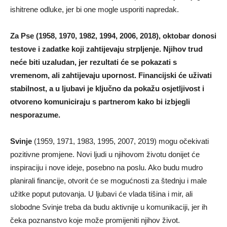
ishitrene odluke, jer bi one mogle usporiti napredak.
Za Pse (1958, 1970, 1982, 1994, 2006, 2018), oktobar donosi
testove i zadatke koji zahtijevaju strpljenje. Njihov trud
neće biti uzaludan, jer rezultati će se pokazati s
vremenom, ali zahtijevaju upornost. Financijski će uživati
stabilnost, a u ljubavi je ključno da pokažu osjetljivost i
otvoreno komuniciraju s partnerom kako bi izbjegli
nesporazume.
Svinje
(1959, 1971, 1983, 1995, 2007, 2019) mogu očekivati
pozitivne promjene. Novi ljudi u njihovom životu donijet će
inspiraciju i nove ideje, posebno na poslu. Ako budu mudro
planirali financije, otvorit će se mogućnosti za štednju i male
užitke poput putovanja. U ljubavi će vlada tišina i mir, ali
slobodne Svinje treba da budu aktivnije u komunikaciji, jer ih
čeka poznanstvo koje može promijeniti njihov život.