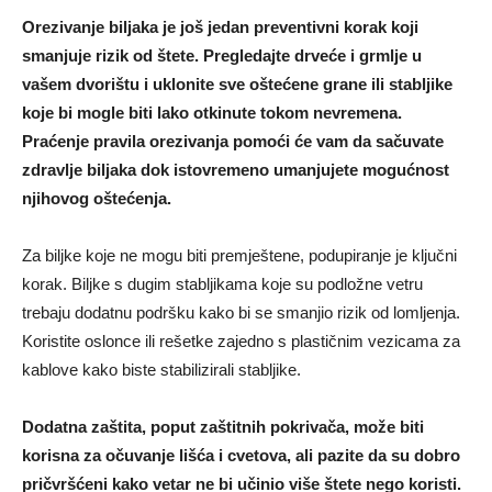
Orezivanje biljaka je još jedan preventivni korak koji
smanjuje rizik od štete. Pregledajte drveće i grmlje u
vašem dvorištu i uklonite sve oštećene grane ili stabljike
koje bi mogle biti lako otkinute tokom nevremena.
Praćenje pravila orezivanja pomoći će vam da sačuvate
zdravlje biljaka dok istovremeno umanjujete mogućnost
njihovog oštećenja.
Za biljke koje ne mogu biti premještene, podupiranje je ključni
korak. Biljke s dugim stabljikama koje su podložne vetru
trebaju dodatnu podršku kako bi se smanjio rizik od lomljenja.
Koristite oslonce ili rešetke zajedno s plastičnim vezicama za
kablove kako biste stabilizirali stabljike.
Dodatna zaštita, poput zaštitnih pokrivača, može biti
korisna za očuvanje lišća i cvetova, ali pazite da su dobro
pričvršćeni kako vetar ne bi učinio više štete nego koristi.