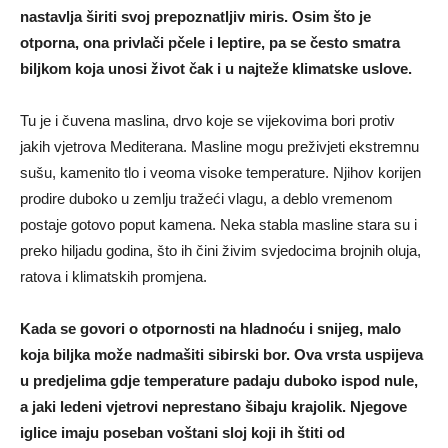
nastavlja širiti svoj prepoznatljiv miris. Osim što je
otporna, ona privlači pčele i leptire, pa se često smatra
biljkom koja unosi život čak i u najteže klimatske uslove.
Tu je i čuvena maslina, drvo koje se vijekovima bori protiv
jakih vjetrova Mediterana. Masline mogu preživjeti ekstremnu
sušu, kamenito tlo i veoma visoke temperature. Njihov korijen
prodire duboko u zemlju tražeći vlagu, a deblo vremenom
postaje gotovo poput kamena. Neka stabla masline stara su i
preko hiljadu godina, što ih čini živim svjedocima brojnih oluja,
ratova i klimatskih promjena.
Kada se govori o otpornosti na hladnoću i snijeg, malo
koja biljka može nadmašiti sibirski bor. Ova vrsta uspijeva
u predjelima gdje temperature padaju duboko ispod nule,
a jaki ledeni vjetrovi neprestano šibaju krajolik. Njegove
iglice imaju poseban voštani sloj koji ih štiti od