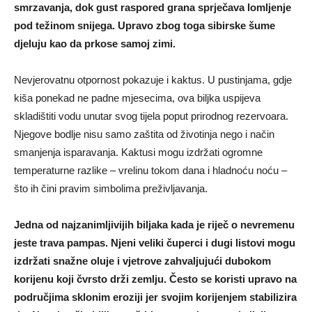
smrzavanja, dok gust raspored grana sprječava lomljenje
pod težinom snijega. Upravo zbog toga sibirske šume
djeluju kao da prkose samoj zimi.
Nevjerovatnu otpornost pokazuje i kaktus. U pustinjama, gdje
kiša ponekad ne padne mjesecima, ova biljka uspijeva
skladištiti vodu unutar svog tijela poput prirodnog rezervoara.
Njegove bodlje nisu samo zaštita od životinja nego i način
smanjenja isparavanja. Kaktusi mogu izdržati ogromne
temperaturne razlike – vrelinu tokom dana i hladnoću noću –
što ih čini pravim simbolima preživljavanja.
Jedna od najzanimljivijih biljaka kada je riječ o nevremenu
jeste trava pampas. Njeni veliki čuperci i dugi listovi mogu
izdržati snažne oluje i vjetrove zahvaljujući dubokom
korijenu koji čvrsto drži zemlju. Često se koristi upravo na
područjima sklonim eroziji jer svojim korijenjem stabilizira