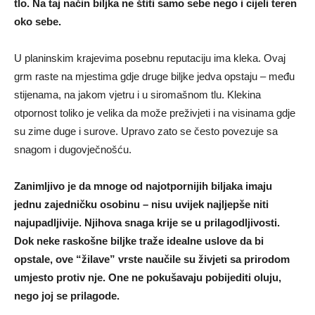
tlo. Na taj način biljka ne štiti samo sebe nego i cijeli teren
oko sebe.
U planinskim krajevima posebnu reputaciju ima kleka. Ovaj
grm raste na mjestima gdje druge biljke jedva opstaju – među
stijenama, na jakom vjetru i u siromašnom tlu. Klekina
otpornost toliko je velika da može preživjeti i na visinama gdje
su zime duge i surove. Upravo zato se često povezuje sa
snagom i dugovječnošću.
Zanimljivo je da mnoge od najotpornijih biljaka imaju
jednu zajedničku osobinu – nisu uvijek najljepše niti
najupadljivije. Njihova snaga krije se u prilagodljivosti.
Dok neke raskošne biljke traže idealne uslove da bi
opstale, ove “žilave” vrste naučile su živjeti sa prirodom
umjesto protiv nje. One ne pokušavaju pobijediti oluju,
nego joj se prilagode.