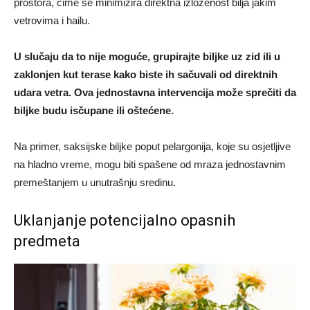
prostora, čime se minimizira direktna izloženost bilja jakim
vetrovima i hailu.
U slučaju da to nije moguće, grupirajte biljke uz zid ili u
zaklonjen kut terase kako biste ih sačuvali od direktnih
udara vetra. Ova jednostavna intervencija može sprečiti da
biljke budu isčupane ili oštećene.
Na primer, saksijske biljke poput pelargonija, koje su osjetljive
na hladno vreme, mogu biti spašene od mraza jednostavnim
premeštanjem u unutrašnju sredinu.
Uklanjanje potencijalno opasnih
predmeta