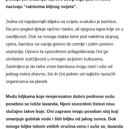
nazivaju “ratnicima biljnog svijeta”.
Jedna od najotpornijih biljaka na svijetu svakako je bambus.
Na prvi pogled djeluje nježno i tanko, ali njegova tajna krije se u
savitljivosti. Dok se mnoga stabla lome pod naletima olujnog
vjetra, bambus se savija gotovo do zemlje i zatim ponovo
uspravlja. Upravo ta sposobnost prilagođavanja čini ga
simbolom izdržljivosti u mnogim azijskim kulturama.
Zanimljivo je da neke vrste bambusa mogu rasti i više od
jednog metra dnevno, što ih čini jednim od najbrže rastućih
organizama na planeti.
Među biljkama koje nevjerovatno dobro podnose sušu
posebno se ističe lavanda. Njeni sivozeleni listovi nisu
slučajno takve boje. Oni zapravo imaju poseban sloj koji
smanjuje gubitak vode i štiti biljku od jakog sunca. Dok
mnoge biljke tokom velikih vrućina venu i suše se, lavanda