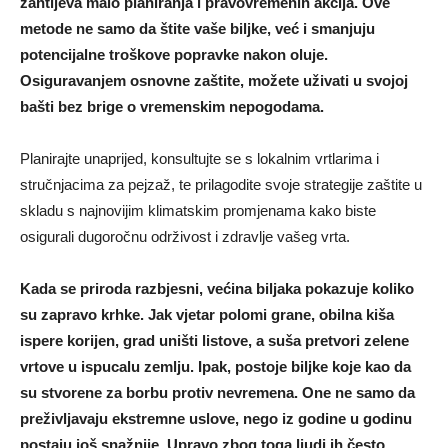
zahtijeva malo planiranja i pravovremenih akcija. Ove
metode ne samo da štite vaše biljke, već i smanjuju
potencijalne troškove popravke nakon oluje.
Osiguravanjem osnovne zaštite, možete uživati u svojoj
bašti bez brige o vremenskim nepogodama.
Planirajte unaprijed, konsultujte se s lokalnim vrtlarima i
stručnjacima za pejzaž, te prilagodite svoje strategije zaštite u
skladu s najnovijim klimatskim promjenama kako biste
osigurali dugoročnu održivost i zdravlje vašeg vrta.
Kada se priroda razbjesni, većina biljaka pokazuje koliko
su zapravo krhke. Jak vjetar polomi grane, obilna kiša
ispere korijen, grad uništi listove, a suša pretvori zelene
vrtove u ispucalu zemlju. Ipak, postoje biljke koje kao da
su stvorene za borbu protiv nevremena. One ne samo da
preživljavaju ekstremne uslove, nego iz godine u godinu
postaju još snažnije. Upravo zbog toga ljudi ih često