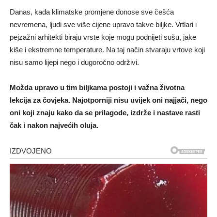
Danas, kada klimatske promjene donose sve češća
nevremena, ljudi sve više cijene upravo takve biljke. Vrtlari i
pejzažni arhitekti biraju vrste koje mogu podnijeti sušu, jake
kiše i ekstremne temperature. Na taj način stvaraju vrtove koji
nisu samo lijepi nego i dugoročno održivi.
Možda upravo u tim biljkama postoji i važna životna
lekcija za čovjeka. Najotporniji nisu uvijek oni najjači, nego
oni koji znaju kako da se prilagode, izdrže i nastave rasti
čak i nakon najvećih oluja.