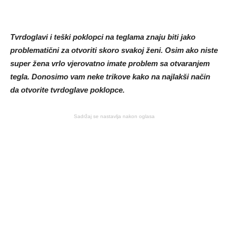
Tvrdoglavi i teški poklopci na teglama znaju biti jako
problematični za otvoriti skoro svakoj ženi. Osim ako niste
super žena vrlo vjerovatno imate problem sa otvaranjem
tegla. Donosimo vam neke trikove kako na najlakši način
da otvorite tvrdoglave poklopce.
Sadržaj se nastavlja nakon oglasa