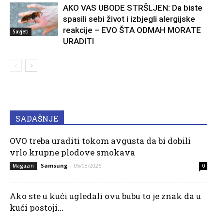
AKO VAS UBODE STRŠLJEN: Da biste
spasili sebi život i izbjegli alergijske
reakcije – EVO ŠTA ODMAH MORATE
Savjeti
URADITI
SADAŠNJE
OVO treba uraditi tokom avgusta da bi dobili
vrlo krupne plodove smokava
Samsung
-
05/08/2026
Magazin
0
Ako ste u kući ugledali ovu bubu to je znak da u
kući postoji...