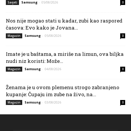
Samsung
-
05/08/2026
Savjeti
0
Nos nije mogao stati u kadar, zubi kao raspored
časova: Evo kako je Jovana...
Samsung
-
05/08/2026
Magazin
0
Imate je u baštama, a miriše na limun, ova biljka
nudi niz koristi: Može...
Samsung
-
04/08/2026
Magazin
0
Ženama je u ovom plemenu strogo zabranjeno
kupanje: Čupaju im zube na živo, na...
Samsung
-
03/08/2026
Magazin
0