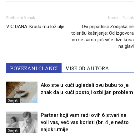
Prethodni članak
Naredni članak
VIC DANA: Kradu mu lož ulje
Ovi pripadnici Zodijaka ne
tolerišu kašnjenje: Od izgovora
im se samo još više diže kosa
na glavi
POVEZANI ČLANCI
VIŠE OD AUTORA
Ako ste u kući ugledali ovu bubu to je
znak da u kući postoji ozbiljan problem
Savjeti
Partner koji vam radi ovih 6 stvari ne
voli vas, već vas koristi (br. 4 je nešto
najokrutnije
Savjeti