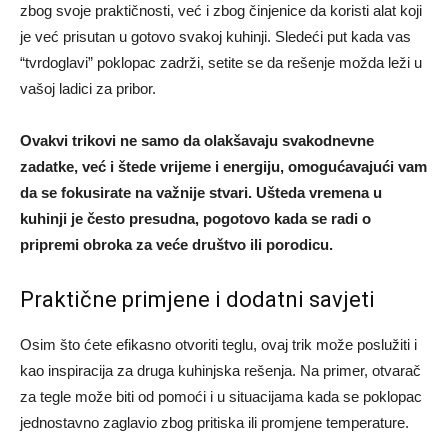
zbog svoje praktičnosti, već i zbog činjenice da koristi alat koji
je već prisutan u gotovo svakoj kuhinji. Sledeći put kada vas
“tvrdoglavi” poklopac zadrži, setite se da rešenje možda leži u
vašoj ladici za pribor.
Ovakvi trikovi ne samo da olakšavaju svakodnevne
zadatke, već i štede vrijeme i energiju, omogućavajući vam
da se fokusirate na važnije stvari. Ušteda vremena u
kuhinji je često presudna, pogotovo kada se radi o
pripremi obroka za veće društvo ili porodicu.
Praktične primjene i dodatni savjeti
Osim što ćete efikasno otvoriti teglu, ovaj trik može poslužiti i
kao inspiracija za druga kuhinjska rešenja. Na primer, otvarač
za tegle može biti od pomoći i u situacijama kada se poklopac
jednostavno zaglavio zbog pritiska ili promjene temperature.