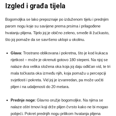
Izgled i građa tijela
Bogomoljka se lako prepoznaje po izduženom tijelu i prednjim
parom nogu koje su savijene prema prsima i prilagođene
hvatanju plijena. Tijelo joj je obično zeleno, smeđe ili žućkasto,
što joj pomaže da se savršeno uklopi u okolinu.
Glava
: Trostrano oblikovana i pokretna, što je kod kukaca
rijetkost – može je okrenuti gotovo 180 stepeni. Na njoj se
nalaze dva velika složena oka koja joj daju odličan vid, te tri
mala točkasta oka između njih, koja pomažu u percepciji
svjetlosti i pokreta. Vid joj je izvanredan, pa može uočiti
plijen i na udaljenosti do 20 metara.
Prednje noge
: Glavno oružje bogomoljke. Na njima se
nalaze oštri trnovi koji drže plijen čvrsto kako ne bi mogao
pobjeći. Pokret prednjih nogu prilikom hvatanja plijena