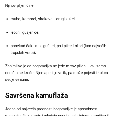
Njihov plijen čine:
muhe, komarci, skakavci i drugi kukci,
leptiri i gusjenice,
ponekad čak i mali gušteri, pa i ptice kolibri (kod najvećih
tropskih vrsta).
Zanimljivo je da bogomoljka ne jede mrtav plijen – lovi samo
ono što se kreće. Njen apetit je velik, pa može pojesti i kukca
svoje veličine.
Savršena kamuflaža
Jedna od najvećih prednosti bogomoljke je sposobnost
mimikrije. Neke vrste izgledaju poput suhih listova, grančica ili