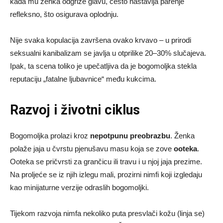
kada mu ženka odgrize glavu, često nastavlja parenje
refleksno, što osigurava oplodnju.
Nije svaka kopulacija završena ovako krvavo – u prirodi
seksualni kanibalizam se javlja u otprilike 20–30% slučajeva.
Ipak, ta scena toliko je upečatljiva da je bogomoljka stekla
reputaciju „fatalne ljubavnice“ među kukcima.
Razvoj i životni ciklus
Bogomoljka prolazi kroz
nepotpunu preobrazbu
. Ženka
polaže jaja u čvrstu pjenušavu masu koja se zove
ooteka
.
Ooteka se pričvrsti za grančicu ili travu i u njoj jaja prezime.
Na proljeće se iz njih izlegu mali, prozirni nimfi koji izgledaju
kao minijaturne verzije odraslih bogomoljki.
Tijekom razvoja nimfa nekoliko puta presvlači kožu (linja se)