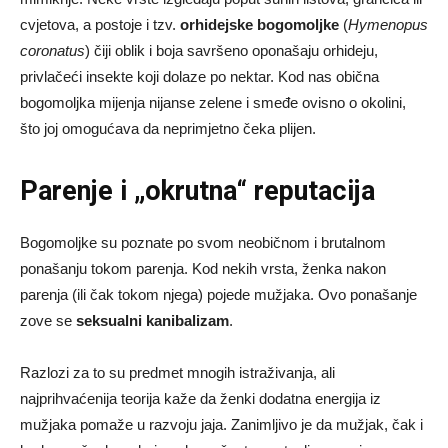
cvjetova, a postoje i tzv.
orhidejske bogomoljke
(
Hymenopus
coronatus
) čiji oblik i boja savršeno oponašaju orhideju,
privlačeći insekte koji dolaze po nektar. Kod nas obična
bogomoljka mijenja nijanse zelene i smeđe ovisno o okolini,
što joj omogućava da neprimjetno čeka plijen.
Parenje i „okrutna“ reputacija
Bogomoljke su poznate po svom neobičnom i brutalnom
ponašanju tokom parenja. Kod nekih vrsta, ženka nakon
parenja (ili čak tokom njega) pojede mužjaka. Ovo ponašanje
zove se
seksualni kanibalizam
.
Razlozi za to su predmet mnogih istraživanja, ali
najprihvaćenija teorija kaže da ženki dodatna energija iz
mužjaka pomaže u razvoju jaja. Zanimljivo je da mužjak, čak i