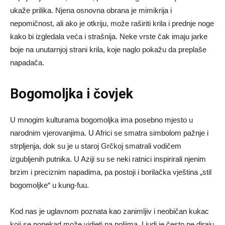
ukaže prilika. Njena osnovna obrana je mimikrija i
nepomičnost, ali ako je otkriju, može raširiti krila i prednje noge
kako bi izgledala veća i strašnija. Neke vrste čak imaju jarke
boje na unutarnjoj strani krila, koje naglo pokažu da preplaše
napadača.
Bogomoljka i čovjek
U mnogim kulturama bogomoljka ima posebno mjesto u
narodnim vjerovanjima. U Africi se smatra simbolom pažnje i
strpljenja, dok su je u staroj Grčkoj smatrali vodičem
izgubljenih putnika. U Aziji su se neki ratnici inspirirali njenim
brzim i preciznim napadima, pa postoji i borilačka vještina „stil
bogomoljke“ u kung-fuu.
Kod nas je uglavnom poznata kao zanimljiv i neobičan kukac
koji se ponekad može vidjeti na poljima. Ljudi je često ne diraju