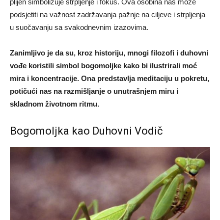
plijen simbolizuje strpljenje i fokus. Ova osobina nas može
podsjetiti na važnost zadržavanja pažnje na ciljeve i strpljenja
u suočavanju sa svakodnevnim izazovima.
Zanimljivo je da su, kroz historiju, mnogi filozofi i duhovni
vođe koristili simbol bogomoljke kako bi ilustrirali moć
mira i koncentracije. Ona predstavlja meditaciju u pokretu,
potičući nas na razmišljanje o unutrašnjem miru i
skladnom životnom ritmu.
Bogomoljka kao Duhovni Vodič