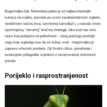
Bogomoljka (lat.
Mantodea
) jedan je od najfascinantnijih
kukaca na svijetu, poznata po svom karakterističnom izgledu,
neobičnom načinu lova, savršenoj kamuflaži i, u narodu često
spominjanoj, “okrutnoj” bračnoj strategiji. Iako kod nas nosi
naziv koji podsjeća na pobožnost – zbog položaja prednjih
nogu koje izgledaju kao da se kukac moli – bogomoljka je
zapravo vrhunski predator, čiji životni ciklus, ponašanje i
evolucijske prilagodbe svjedoče o nevjerovatnoj složenosti
prirode.
Porijeklo i rasprostranjenost