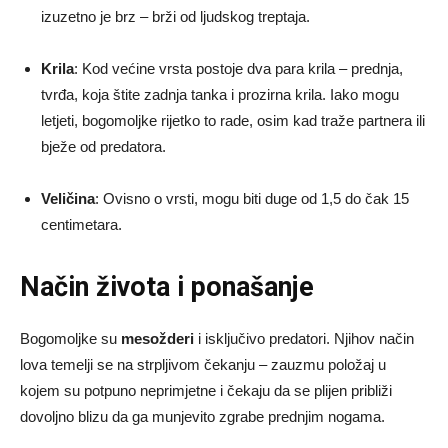
izuzetno je brz – brži od ljudskog treptaja.
Krila
: Kod većine vrsta postoje dva para krila – prednja,
tvrđa, koja štite zadnja tanka i prozirna krila. Iako mogu
letjeti, bogomoljke rijetko to rade, osim kad traže partnera ili
bježe od predatora.
Veličina
: Ovisno o vrsti, mogu biti duge od 1,5 do čak 15
centimetara.
Način života i ponašanje
Bogomoljke su
mesožderi
i isključivo predatori. Njihov način
lova temelji se na strpljivom čekanju – zauzmu položaj u
kojem su potpuno neprimjetne i čekaju da se plijen približi
dovoljno blizu da ga munjevito zgrabe prednjim nogama.