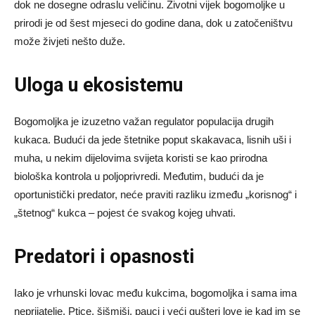
dok ne dosegne odraslu veličinu. Životni vijek bogomoljke u
prirodi je od šest mjeseci do godine dana, dok u zatočeništvu
može živjeti nešto duže.
Uloga u ekosistemu
Bogomoljka je izuzetno važan regulator populacija drugih
kukaca. Budući da jede štetnike poput skakavaca, lisnih uši i
muha, u nekim dijelovima svijeta koristi se kao prirodna
biološka kontrola u poljoprivredi. Međutim, budući da je
oportunistički predator, neće praviti razliku između „korisnog“ i
„štetnog“ kukca – pojest će svakog kojeg uhvati.
Predatori i opasnosti
Iako je vrhunski lovac među kukcima, bogomoljka i sama ima
neprijatelje. Ptice, šišmiši, pauci i veći gušteri love je kad im se