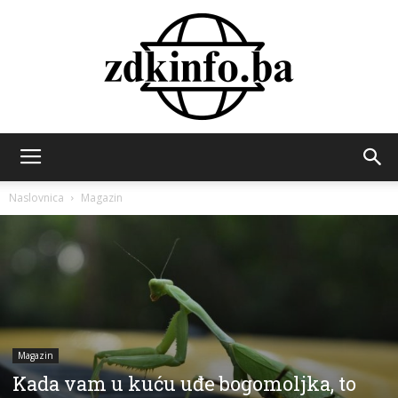
ZDK
Naslovnica
Magazin
INFO
Magazin
Kada vam u kuću uđe bogomoljka, to