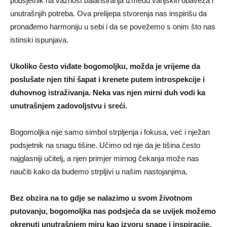
podsjetnik na važnost balansiranja između vanjskih obaveza i
unutrašnjih potreba. Ova prelijepa stvorenja nas inspirišu da
pronađemo harmoniju u sebi i da se povežemo s onim što nas
istinski ispunjava.
Ukoliko često viđate bogomoljku, možda je vrijeme da
poslušate njen tihi šapat i krenete putem introspekcije i
duhovnog istraživanja. Neka vas njen mirni duh vodi ka
unutrašnjem zadovoljstvu i sreći.
Bogomoljka nije samo simbol strpljenja i fokusa, već i nježan
podsjetnik na snagu tišine. Učimo od nje da je tišina često
najglasniji učitelj, a njen primjer mirnog čekanja može nas
naučiti kako da budemo strpljivi u našim nastojanjima.
Bez obzira na to gdje se nalazimo u svom životnom
putovanju, bogomoljka nas podsjeća da se uvijek možemo
okrenuti unutrašnjem miru kao izvoru snage i inspiracije.