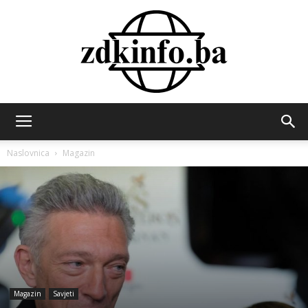
ZDK
Naslovnica
Magazin
INFO
Magazin
Savjeti