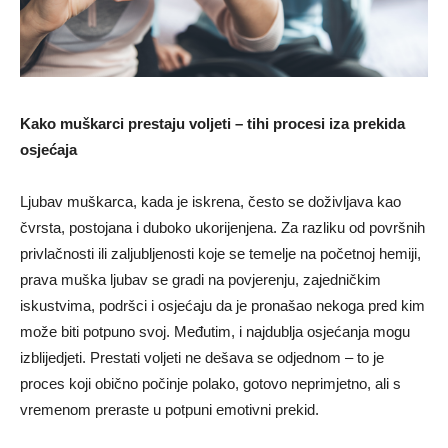
Kako muškarci prestaju voljeti – tihi procesi iza prekida
osjećaja
Ljubav muškarca, kada je iskrena, često se doživljava kao
čvrsta, postojana i duboko ukorijenjena. Za razliku od površnih
privlačnosti ili zaljubljenosti koje se temelje na početnoj hemiji,
prava muška ljubav se gradi na povjerenju, zajedničkim
iskustvima, podršci i osjećaju da je pronašao nekoga pred kim
može biti potpuno svoj. Međutim, i najdublja osjećanja mogu
izblijedjeti. Prestati voljeti ne dešava se odjednom – to je
proces koji obično počinje polako, gotovo neprimjetno, ali s
vremenom preraste u potpuni emotivni prekid.