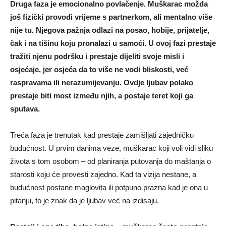
Druga faza je emocionalno povlačenje. Muškarac možda
još fizički provodi vrijeme s partnerkom, ali mentalno više
nije tu. Njegova pažnja odlazi na posao, hobije, prijatelje,
čak i na tišinu koju pronalazi u samoći. U ovoj fazi prestaje
tražiti njenu podršku i prestaje dijeliti svoje misli i
osjećaje, jer osjeća da to više ne vodi bliskosti, već
raspravama ili nerazumijevanju. Ovdje ljubav polako
prestaje biti most između njih, a postaje teret koji ga
sputava.
Treća faza je trenutak kad prestaje zamišljati zajedničku
budućnost. U prvim danima veze, muškarac koji voli vidi sliku
života s tom osobom – od planiranja putovanja do maštanja o
starosti koju će provesti zajedno. Kad ta vizija nestane, a
budućnost postane maglovita ili potpuno prazna kad je ona u
pitanju, to je znak da je ljubav već na izdisaju.