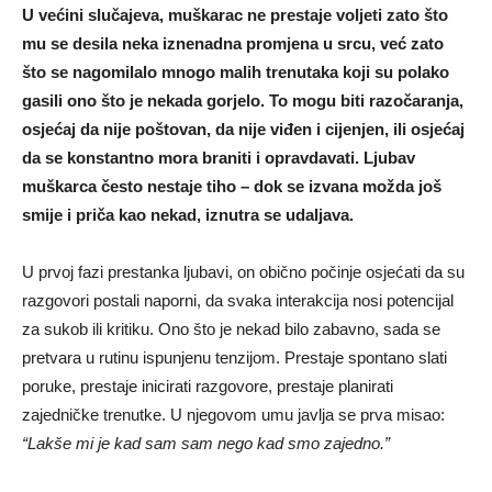
U većini slučajeva, muškarac ne prestaje voljeti zato što
mu se desila neka iznenadna promjena u srcu, već zato
što se nagomilalo mnogo malih trenutaka koji su polako
gasili ono što je nekada gorjelo. To mogu biti razočaranja,
osjećaj da nije poštovan, da nije viđen i cijenjen, ili osjećaj
da se konstantno mora braniti i opravdavati. Ljubav
muškarca često nestaje tiho – dok se izvana možda još
smije i priča kao nekad, iznutra se udaljava.
U prvoj fazi prestanka ljubavi, on obično počinje osjećati da su
razgovori postali naporni, da svaka interakcija nosi potencijal
za sukob ili kritiku. Ono što je nekad bilo zabavno, sada se
pretvara u rutinu ispunjenu tenzijom. Prestaje spontano slati
poruke, prestaje inicirati razgovore, prestaje planirati
zajedničke trenutke. U njegovom umu javlja se prva misao:
“Lakše mi je kad sam sam nego kad smo zajedno.”