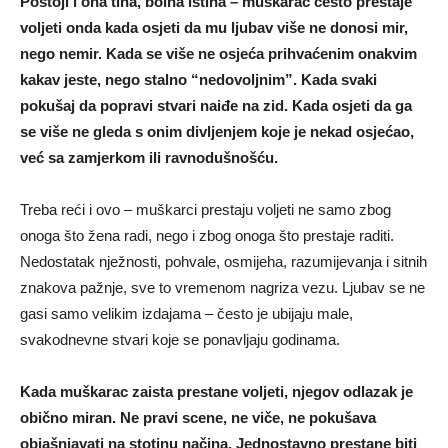
Postoji i ona tiha, bolna istina – muškarac često prestaje
voljeti onda kada osjeti da mu ljubav više ne donosi mir,
nego nemir. Kada se više ne osjeća prihvaćenim onakvim
kakav jeste, nego stalno “nedovoljnim”. Kada svaki
pokušaj da popravi stvari naiđe na zid. Kada osjeti da ga
se više ne gleda s onim divljenjem koje je nekad osjećao,
već sa zamjerkom ili ravnodušnošću.
Treba reći i ovo – muškarci prestaju voljeti ne samo zbog
onoga što žena radi, nego i zbog onoga što prestaje raditi.
Nedostatak nježnosti, pohvale, osmijeha, razumijevanja i sitnih
znakova pažnje, sve to vremenom nagriza vezu. Ljubav se ne
gasi samo velikim izdajama – često je ubijaju male,
svakodnevne stvari koje se ponavljaju godinama.
Kada muškarac zaista prestane voljeti, njegov odlazak je
obično miran. Ne pravi scene, ne viče, ne pokušava
objašnjavati na stotinu načina. Jednostavno prestane biti