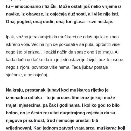
tu – emocionalno i fizički. Može ostati još neko vrijeme iz
navike, iz obaveze, iz osjećaja dužnosti, ali više nije isti.
Onaj pogled, onaj dodir, onaj ton glasa – sve nestaje.
Ipak, važno je razumjeti da muškarci ne odustaju lako kada
iskreno vole. Većina njih će pokušati više puta, oprostiti više
nego što bi priznali, i tražiti način da spase ono što imaju. Ali
kada dođu do tačke da im je jednostavnije živjeti bez te osobe
nego s njom, povratka više nema. Tada ljubav postaje
sjećanje, a ne osjećaj.
Na kraju, prestanak ljubavi kod muškarca rijetko je
iznenadna odluka – to je proces tihe erozije koji može
trajati mjesecima, pa čak i godinama. I koliko god to bilo
bolno, on je često rezultat dugotrajnog osjećaja da su
njegova prisutnost, trud i emocije prestali biti
vrijednovani. Kad jednom zatvori vrata srca, muškarac koji