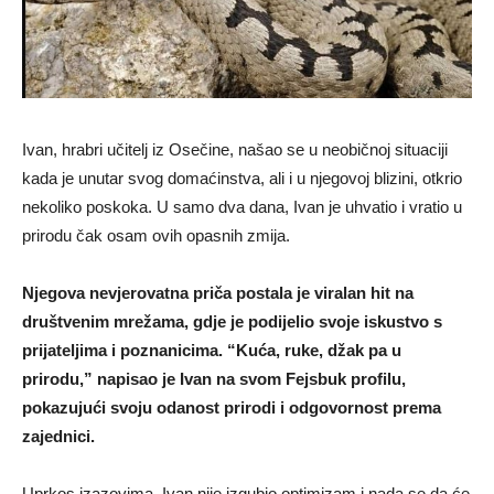
Ivan, hrabri učitelj iz Osečine, našao se u neobičnoj situaciji
kada je unutar svog domaćinstva, ali i u njegovoj blizini, otkrio
nekoliko poskoka. U samo dva dana, Ivan je uhvatio i vratio u
prirodu čak osam ovih opasnih zmija.
Njegova nevjerovatna priča postala je viralan hit na
društvenim mrežama, gdje je podijelio svoje iskustvo s
prijateljima i poznanicima. “Kuća, ruke, džak pa u
prirodu,” napisao je Ivan na svom Fejsbuk profilu,
pokazujući svoju odanost prirodi i odgovornost prema
zajednici.
Uprkos izazovima, Ivan nije izgubio optimizam i nada se da će