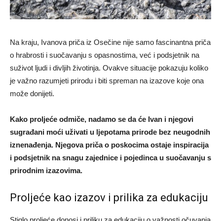
Na kraju, Ivanova priča iz Osečine nije samo fascinantna priča
o hrabrosti i suočavanju s opasnostima, već i podsjetnik na
suživot ljudi i divljih životinja. Ovakve situacije pokazuju koliko
je važno razumjeti prirodu i biti spreman na izazove koje ona
može donijeti.
Kako proljeće odmiče, nadamo se da će Ivan i njegovi
sugrađani moći uživati u ljepotama prirode bez neugodnih
iznenađenja. Njegova priča o poskocima ostaje inspiracija
i podsjetnik na snagu zajednice i pojedinca u suočavanju s
prirodnim izazovima.
Proljeće kao izazov i prilika za edukaciju
Stiglo proljeće donosi i priliku za edukaciju o važnosti očuvanja