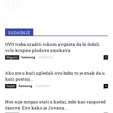
SADAŠNJE
OVO treba uraditi tokom avgusta da bi dobili
vrlo krupne plodove smokava
Samsung
-
05/08/2026
Magazin
0
Ako ste u kući ugledali ovu bubu to je znak da u
kući postoji...
Samsung
-
05/08/2026
Savjeti
0
Nos nije mogao stati u kadar, zubi kao raspored
časova: Evo kako je Jovana...