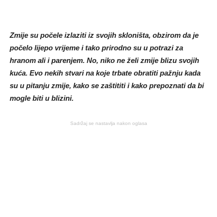
Zmije su počele izlaziti iz svojih skloništa, obzirom da je
počelo lijepo vrijeme i tako prirodno su u potrazi za
hranom ali i parenjem. No, niko ne želi zmije blizu svojih
kuća. Evo nekih stvari na koje trbate obratiti pažnju kada
su u pitanju zmije, kako se zaštititi i kako prepoznati da bi
mogle biti u blizini.
Sadržaj se nastavlja nakon oglasa