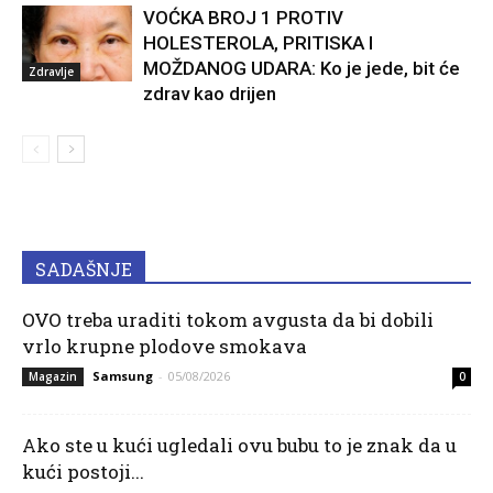
VOĆKA BROJ 1 PROTIV
HOLESTEROLA, PRITISKA I
MOŽDANOG UDARA: Ko je jede, bit će
Zdravlje
zdrav kao drijen
SADAŠNJE
OVO treba uraditi tokom avgusta da bi dobili
vrlo krupne plodove smokava
Samsung
-
05/08/2026
Magazin
0
Ako ste u kući ugledali ovu bubu to je znak da u
kući postoji...