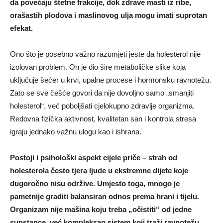
da povećaju štetne frakcije, dok zdrave masti iz ribe,
orašastih plodova i maslinovog ulja mogu imati suprotan
efekat.
Ono što je posebno važno razumjeti jeste da holesterol nije
izolovan problem. On je dio šire metaboličke slike koja
uključuje šećer u krvi, upalne procese i hormonsku ravnotežu.
Zato se sve češće govori da nije dovoljno samo „smanjiti
holesterol“, već poboljšati cjelokupno zdravlje organizma.
Redovna fizička aktivnost, kvalitetan san i kontrola stresa
igraju jednako važnu ulogu kao i ishrana.
Postoji i psihološki aspekt cijele priče – strah od
holesterola često tjera ljude u ekstremne dijete koje
dugoročno nisu održive. Umjesto toga, mnogo je
pametnije graditi balansiran odnos prema hrani i tijelu.
Organizam nije mašina koju treba „očistiti“ od jedne
supstance, već kompleksan sistem koji traži ravnotežu.