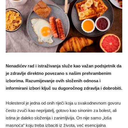
Nenadićev rad i istraživanja služe kao važan podsjetnik da
je zdravlje direktno povezano s našim prehrambenim
izborima. Razumijevanje ovih složenih odnosa i
informirani izbori ključ su dugoročnog zdravlja i dobrobiti.
Holesterol je jedna od onih riječi koja u svakodnevnom govoru
često zvuči kao neprijatelj, gotovo kao sinonim za bolest, ali
istina je daleko složenija i zanimljivija. On nije samo „loša
masnoća“ koju treba izbaciti iz života, već esencijalna