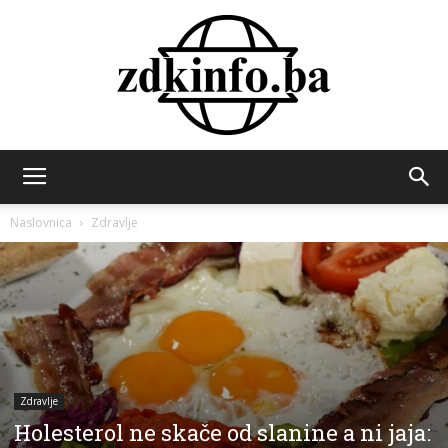
ZDK
Naslovnica
Zdravlje
INFO
Zdravlje
Holesterol ne skače od slanine a ni jaja: