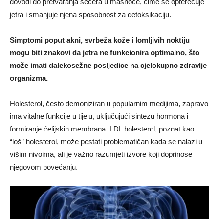
dovodi do pretvaranja šećera u masnoće, čime se opterećuje
jetra i smanjuje njena sposobnost za detoksikaciju.
Simptomi poput akni, svrbeža kože i lomljivih noktiju
mogu biti znakovi da jetra ne funkcionira optimalno, što
može imati dalekosežne posljedice na cjelokupno zdravlje
organizma.
Holesterol, često demoniziran u popularnim medijima, zapravo
ima vitalne funkcije u tijelu, uključujući sintezu hormona i
formiranje ćelijskih membrana. LDL holesterol, poznat kao
“loš” holesterol, može postati problematičan kada se nalazi u
višim nivoima, ali je važno razumjeti izvore koji doprinose
njegovom povećanju.