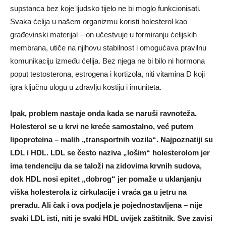
supstanca bez koje ljudsko tijelo ne bi moglo funkcionisati.
Svaka ćelija u našem organizmu koristi holesterol kao
građevinski materijal – on učestvuje u formiranju ćelijskih
membrana, utiče na njihovu stabilnost i omogućava pravilnu
komunikaciju između ćelija. Bez njega ne bi bilo ni hormona
poput testosterona, estrogena i kortizola, niti vitamina D koji
igra ključnu ulogu u zdravlju kostiju i imuniteta.
Ipak, problem nastaje onda kada se naruši ravnoteža.
Holesterol se u krvi ne kreće samostalno, već putem
lipoproteina – malih „transportnih vozila“. Najpoznatiji su
LDL i HDL. LDL se često naziva „lošim“ holesterolom jer
ima tendenciju da se taloži na zidovima krvnih sudova,
dok HDL nosi epitet „dobrog“ jer pomaže u uklanjanju
viška holesterola iz cirkulacije i vraća ga u jetru na
preradu. Ali čak i ova podjela je pojednostavljena – nije
svaki LDL isti, niti je svaki HDL uvijek zaštitnik. Sve zavisi