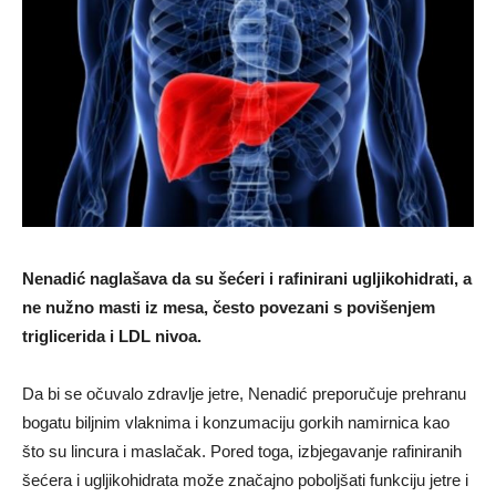
Nenadić naglašava da su šećeri i rafinirani ugljikohidrati, a
ne nužno masti iz mesa, često povezani s povišenjem
triglicerida i LDL nivoa.
Da bi se očuvalo zdravlje jetre, Nenadić preporučuje prehranu
bogatu biljnim vlaknima i konzumaciju gorkih namirnica kao
što su lincura i maslačak. Pored toga, izbjegavanje rafiniranih
šećera i ugljikohidrata može značajno poboljšati funkciju jetre i