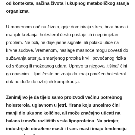
od konteksta, načina života i ukupnog metaboličkog stanja
organizma.
U modernom načinu života, gdje dominiraju stres, brza hrana i
manjak kretanja, holesterol često postaje tih i neprimjetan
problem. Ne boli, ne daje jasne signale, ali polako utiče na
krvne sudove. Vremenom, naslage masnoće mogu dovesti do
sužavanja arterija, smanjenog protoka krvi i povećanog rizika
od srčanog ili moždanog udara. Upravo ta njegova „tišina“ čini
ga opasnim – ljudi često ne znaju da imaju povišen holesterol
dok ne dođe do ozbiljnih komplikacija.
Zanimljivo je da tijelo samo proizvodi većinu potrebnog
holesterola, uglavnom u jetri. Hrana koju unosimo čini
manji dio ukupne količine, ali može značajno uticati na
balans između različitih vrsta lipoproteina. Na primjer,
industrijski obrađene masti i trans-masti imaju tendenciju