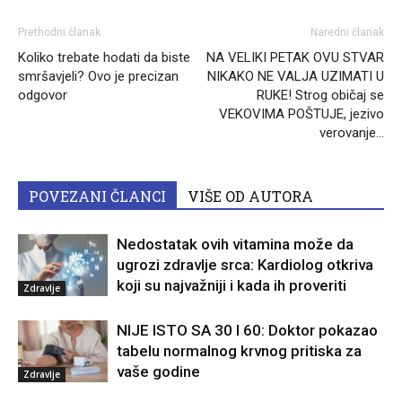
Prethodni članak
Naredni članak
Koliko trebate hodati da biste
NA VELIKI PETAK OVU STVAR
smršavjeli? Ovo je precizan
NIKAKO NE VALJA UZIMATI U
odgovor
RUKE! Strog običaj se
VEKOVIMA POŠTUJE, jezivo
verovanje…
POVEZANI ČLANCI
VIŠE OD AUTORA
Nedostatak ovih vitamina može da
ugrozi zdravlje srca: Kardiolog otkriva
koji su najvažniji i kada ih proveriti
Zdravlje
NIJE ISTO SA 30 I 60: Doktor pokazao
tabelu normalnog krvnog pritiska za
vaše godine
Zdravlje