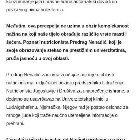
konzumiranje jaja i masne hrane automatski dovodi do
povišenog nivoa holesterola.
Međutim, ova percepcija ne uzima u obzir kompleksnost
načina na koji naše tijelo obrađuje različite vrste masti i
šećera. Poznati nutricionista Predrag Nenadić, koji je
svoje obrazovanje stekao na prestižnim univerzitetima,
pruža jasnoću u ovoj oblasti.
Predrag Nenadić zauzima značajne pozicije u oblasti
nutricionizma, uključujući poziciju predsjednika Udruženja
Nutricionista Jugoslavije i Društva za unapređenje ishrane, a
dodatno se usavršavao na Univerzitetskoj klinici u
Ludwigshafenu, Njemačka. Njegov rad je postao oslonac za
mnoge ljude koji traže naučno utemeljene informacije o
prehrani.
Nenadić ističe da je jedan od ključnih problema u vezi s