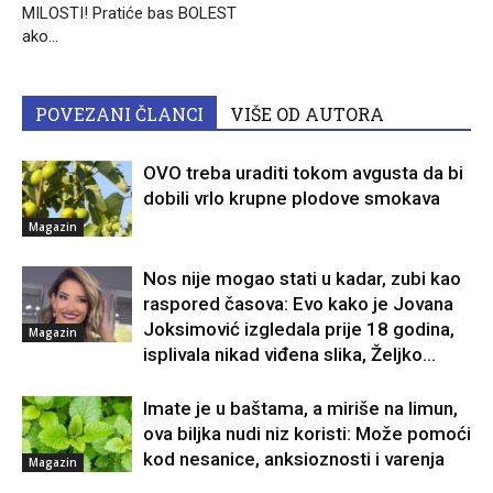
MILOSTI! Pratiće bas BOLEST
ako…
POVEZANI ČLANCI
VIŠE OD AUTORA
OVO treba uraditi tokom avgusta da bi
dobili vrlo krupne plodove smokava
Magazin
Nos nije mogao stati u kadar, zubi kao
raspored časova: Evo kako je Jovana
Joksimović izgledala prije 18 godina,
Magazin
isplivala nikad viđena slika, Željko...
Imate je u baštama, a miriše na limun,
ova biljka nudi niz koristi: Može pomoći
kod nesanice, anksioznosti i varenja
Magazin