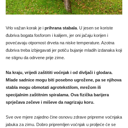
Vrlo važan korak je i
prihrana stabala
. U jesen se koriste
đubriva bogata fosforom i kalijem, jer oni jačaju korijen i
povećavaju otpornost drveta na niske temperature. Azotna
đubriva treba izbjegavati jer potiču bujanje mladih izdanaka koji
ne stignu da odrvene prije zime.
Na kraju, vrijedi zaštititi voćnjak i od divljači i glodara.
Mlade sadnice mogu biti posebno ugrožene, pa se njihova
stabla mogu obmotati agrotekstilom, mrežom ili
specijalnim zaštitnim spiralama. Ova fizička barijera
sprječava zečeve i miševe da nagrizaju koru.
Sve ove mjere zajedno čine osnovu zdrave pripreme voćnjaka
jabuka za zimu. Dobro pripremljen voćnjak u proljeće će se