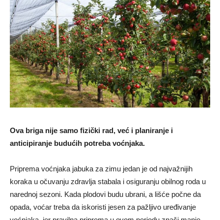
Ova briga nije samo fizički rad, već i planiranje i
anticipiranje budućih potreba voćnjaka.
Priprema voćnjaka jabuka za zimu jedan je od najvažnijih
koraka u očuvanju zdravlja stabala i osiguranju obilnog roda u
narednoj sezoni. Kada plodovi budu ubrani, a lišće počne da
opada, voćar treba da iskoristi jesen za pažljivo uređivanje
voćnjaka, jer pravilna priprema u ovom periodu znači manje