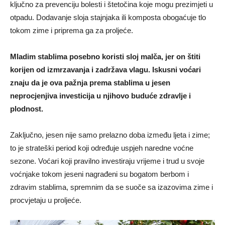
ključno za prevenciju bolesti i štetočina koje mogu prezimjeti u
otpadu. Dodavanje sloja stajnjaka ili komposta obogaćuje tlo
tokom zime i priprema ga za proljeće.
Mladim stablima posebno koristi sloj malča, jer on štiti
korijen od izmrzavanja i zadržava vlagu. Iskusni voćari
znaju da je ova pažnja prema stablima u jesen
neprocjenjiva investicija u njihovo buduće zdravlje i
plodnost.
Zaključno, jesen nije samo prelazno doba između ljeta i zime;
to je strateški period koji određuje uspjeh naredne voćne
sezone. Voćari koji pravilno investiraju vrijeme i trud u svoje
voćnjake tokom jeseni nagrađeni su bogatom berbom i
zdravim stablima, spremnim da se suoče sa izazovima zime i
procvjetaju u proljeće.