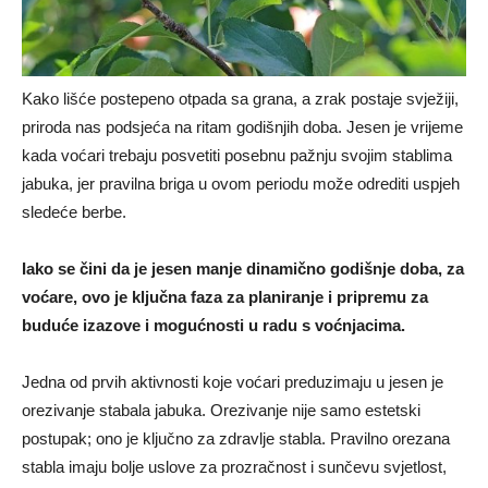
Kako lišće postepeno otpada sa grana, a zrak postaje svježiji,
priroda nas podsjeća na ritam godišnjih doba. Jesen je vrijeme
kada voćari trebaju posvetiti posebnu pažnju svojim stablima
jabuka, jer pravilna briga u ovom periodu može odrediti uspjeh
sledeće berbe.
Iako se čini da je jesen manje dinamično godišnje doba, za
voćare, ovo je ključna faza za planiranje i pripremu za
buduće izazove i mogućnosti u radu s voćnjacima.
Jedna od prvih aktivnosti koje voćari preduzimaju u jesen je
orezivanje stabala jabuka. Orezivanje nije samo estetski
postupak; ono je ključno za zdravlje stabla. Pravilno orezana
stabla imaju bolje uslove za prozračnost i sunčevu svjetlost,