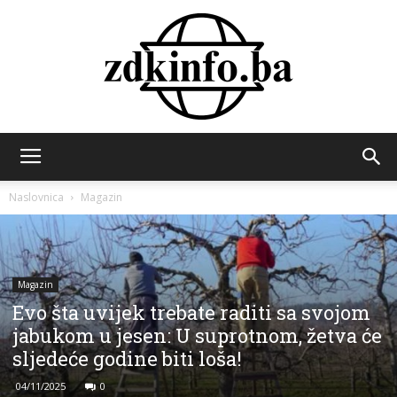
ZDK
Naslovnica
Magazin
INFO
Magazin
Evo šta uvijek trebate raditi sa svojom
jabukom u jesen: U suprotnom, žetva će
sljedeće godine biti loša!
04/11/2025
0