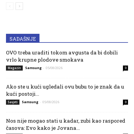
SADAŠNJE
OVO treba uraditi tokom avgusta da bi dobili
vrlo krupne plodove smokava
Samsung
-
05/08/2026
Magazin
0
Ako ste u kući ugledali ovu bubu to je znak da u
kući postoji...
Samsung
-
05/08/2026
Savjeti
0
Nos nije mogao stati u kadar, zubi kao raspored
časova: Evo kako je Jovana...