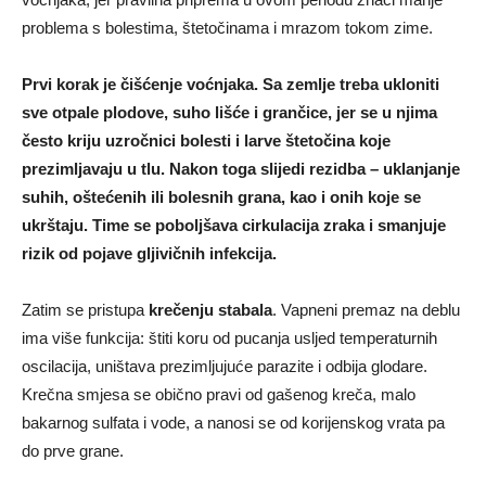
problema s bolestima, štetočinama i mrazom tokom zime.
Prvi korak je čišćenje voćnjaka. Sa zemlje treba ukloniti
sve otpale plodove, suho lišće i grančice, jer se u njima
često kriju uzročnici bolesti i larve štetočina koje
prezimljavaju u tlu. Nakon toga slijedi rezidba – uklanjanje
suhih, oštećenih ili bolesnih grana, kao i onih koje se
ukrštaju. Time se poboljšava cirkulacija zraka i smanjuje
rizik od pojave gljivičnih infekcija.
Zatim se pristupa
krečenju stabala
. Vapneni premaz na deblu
ima više funkcija: štiti koru od pucanja usljed temperaturnih
oscilacija, uništava prezimljujuće parazite i odbija glodare.
Krečna smjesa se obično pravi od gašenog kreča, malo
bakarnog sulfata i vode, a nanosi se od korijenskog vrata pa
do prve grane.