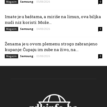
Samsung
-
05/08/2026
Magazin
0
Imate je u baštama, a miriše na limun, ova biljka
nudi niz koristi: Može...
Samsung
-
04/08/2026
Magazin
0
Ženama je u ovom plemenu strogo zabranjeno
kupanje: Čupaju im zube na živo, na...
Samsung
-
03/08/2026
Magazin
0