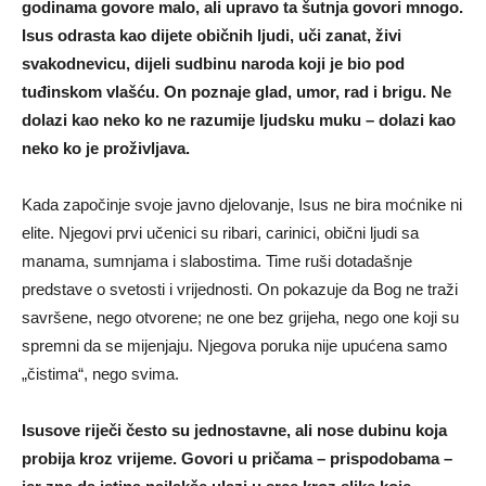
godinama govore malo, ali upravo ta šutnja govori mnogo.
Isus odrasta kao dijete običnih ljudi, uči zanat, živi
svakodnevicu, dijeli sudbinu naroda koji je bio pod
tuđinskom vlašću. On poznaje glad, umor, rad i brigu. Ne
dolazi kao neko ko ne razumije ljudsku muku – dolazi kao
neko ko je proživljava.
Kada započinje svoje javno djelovanje, Isus ne bira moćnike ni
elite. Njegovi prvi učenici su ribari, carinici, obični ljudi sa
manama, sumnjama i slabostima. Time ruši dotadašnje
predstave o svetosti i vrijednosti. On pokazuje da Bog ne traži
savršene, nego otvorene; ne one bez grijeha, nego one koji su
spremni da se mijenjaju. Njegova poruka nije upućena samo
„čistima“, nego svima.
Isusove riječi često su jednostavne, ali nose dubinu koja
probija kroz vrijeme. Govori u pričama – prispodobama –