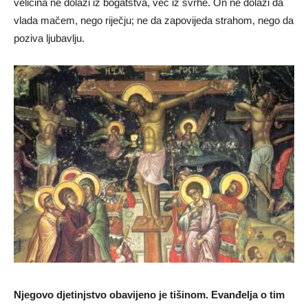
veličina ne dolazi iz bogatstva, već iz svrhe. On ne dolazi da
vlada mačem, nego riječju; ne da zapovijeda strahom, nego da
poziva ljubavlju.
Njegovo djetinjstvo obavijeno je tišinom. Evanđelja o tim