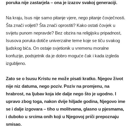
poruka nije zastarjela – ona je izazov svakoj generaciji.
Na kraju, Isus nije samo pitanje vjere, nego pitanje čovječnosti.
Šta znači voljeti? Šta znači oprostiti? Kako ostati čovjek u
svijetu punom nepravde? Bez obzira na religijsku pripadnost,
Isusova poruka dotiče univerzalne teme koje se tiču svakog
ljudskog bića. On ostaje svjetionik u vremenu moralne
konfuzije, podsjetnik da je dobro moguće čak i kada izgleda
izgubljeno.
Zato se o Isusu Kristu ne može pisati kratko. Njegov život
nije niz datuma, nego poziv. Poziv na promjenu, na
hrabrost, na ljubav koja ide dalje nego što je ugodno. I
upravo zbog toga, nakon dvije hiljade godina, Njegovo ime
se i dalje izgovara – tiho u molitvama, glasno u pjesmama,
i duboko u srcima onih koji u Njegovoj priči prepoznaju
smisao.