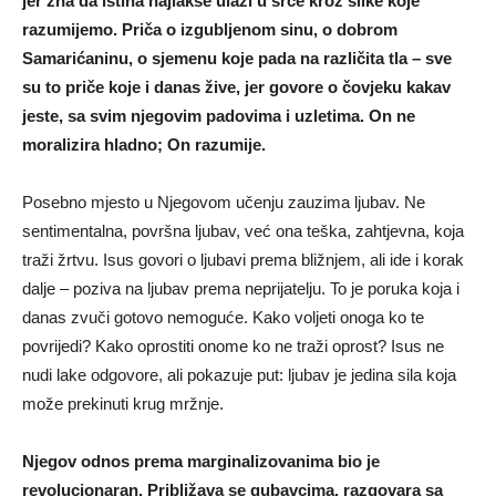
jer zna da istina najlakše ulazi u srce kroz slike koje
razumijemo. Priča o izgubljenom sinu, o dobrom
Samarićaninu, o sjemenu koje pada na različita tla – sve
su to priče koje i danas žive, jer govore o čovjeku kakav
jeste, sa svim njegovim padovima i uzletima. On ne
moralizira hladno; On razumije.
Posebno mjesto u Njegovom učenju zauzima ljubav. Ne
sentimentalna, površna ljubav, već ona teška, zahtjevna, koja
traži žrtvu. Isus govori o ljubavi prema bližnjem, ali ide i korak
dalje – poziva na ljubav prema neprijatelju. To je poruka koja i
danas zvuči gotovo nemoguće. Kako voljeti onoga ko te
povrijedi? Kako oprostiti onome ko ne traži oprost? Isus ne
nudi lake odgovore, ali pokazuje put: ljubav je jedina sila koja
može prekinuti krug mržnje.
Njegov odnos prema marginalizovanima bio je
revolucionaran. Približava se gubavcima, razgovara sa