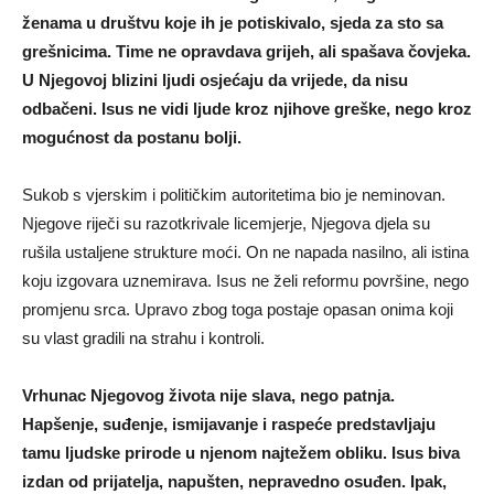
ženama u društvu koje ih je potiskivalo, sjeda za sto sa
grešnicima. Time ne opravdava grijeh, ali spašava čovjeka.
U Njegovoj blizini ljudi osjećaju da vrijede, da nisu
odbačeni. Isus ne vidi ljude kroz njihove greške, nego kroz
mogućnost da postanu bolji.
Sukob s vjerskim i političkim autoritetima bio je neminovan.
Njegove riječi su razotkrivale licemjerje, Njegova djela su
rušila ustaljene strukture moći. On ne napada nasilno, ali istina
koju izgovara uznemirava. Isus ne želi reformu površine, nego
promjenu srca. Upravo zbog toga postaje opasan onima koji
su vlast gradili na strahu i kontroli.
Vrhunac Njegovog života nije slava, nego patnja.
Hapšenje, suđenje, ismijavanje i raspeće predstavljaju
tamu ljudske prirode u njenom najtežem obliku. Isus biva
izdan od prijatelja, napušten, nepravedno osuđen. Ipak,