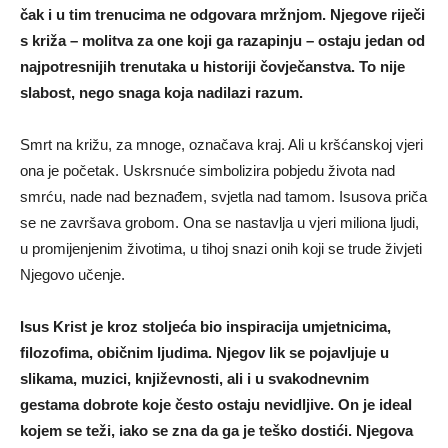
čak i u tim trenucima ne odgovara mržnjom. Njegove riječi
s križa – molitva za one koji ga razapinju – ostaju jedan od
najpotresnijih trenutaka u historiji čovječanstva. To nije
slabost, nego snaga koja nadilazi razum.
Smrt na križu, za mnoge, označava kraj. Ali u kršćanskoj vjeri
ona je početak. Uskrsnuće simbolizira pobjedu života nad
smrću, nade nad beznađem, svjetla nad tamom. Isusova priča
se ne završava grobom. Ona se nastavlja u vjeri miliona ljudi,
u promijenjenim životima, u tihoj snazi onih koji se trude živjeti
Njegovo učenje.
Isus Krist je kroz stoljeća bio inspiracija umjetnicima,
filozofima, običnim ljudima. Njegov lik se pojavljuje u
slikama, muzici, književnosti, ali i u svakodnevnim
gestama dobrote koje često ostaju nevidljive. On je ideal
kojem se teži, iako se zna da ga je teško dostići. Njegova