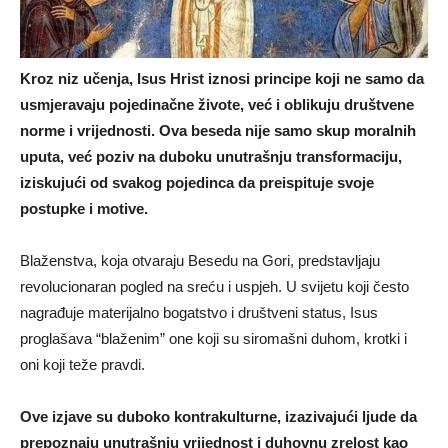
Kroz niz učenja, Isus Hrist iznosi principe koji ne samo da
usmjeravaju pojedinačne živote, već i oblikuju društvene
norme i vrijednosti. Ova beseda nije samo skup moralnih
uputa, već poziv na duboku unutrašnju transformaciju,
iziskujući od svakog pojedinca da preispituje svoje
postupke i motive.
Blaženstva, koja otvaraju Besedu na Gori, predstavljaju
revolucionaran pogled na sreću i uspjeh. U svijetu koji često
nagrađuje materijalno bogatstvo i društveni status, Isus
proglašava “blaženim” one koji su siromašni duhom, krotki i
oni koji teže pravdi.
Ove izjave su duboko kontrakulturne, izazivajući ljude da
prepoznaju unutrašnju vrijednost i duhovnu zrelost kao