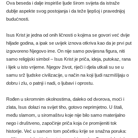
Ova beseda i dalje inspiriše ljude širom svijeta da istraže
dublje aspekte svog postojanja i da teže ljepšoj i pravednijoj
budućnosti.
Isus Krist
je jedna od onih ličnosti o kojima se govori već dvije
hiljade godina, a ipak se uvijek iznova otkriva kao da je prvi put
izgovoreno Njegovo ime. On nije samo povijesna figura, niti
samo religijski simbol – Isus Krist je priča, ideja, putokaz, rana
i lijek u isto vrijeme. Njegov život, riječi i djela utkali su se u
samu srž ljudske civilizacije, u način na koji ljudi razmišljaju o
dobru i zlu, o patnji i nadi, o ljubavi i oprostu.
Rođen u skromnim okolnostima, daleko od dvorova, moći i
zlata, Isus dolazi na svijet tiho, gotovo neprimjetno. U štali,
među slamom, u siromaštvu koje nije bilo samo materijalno
nego i društveno, započinje priča koja će promijeniti tok
historije. Već u samom tom početku krije se snažna poruka: