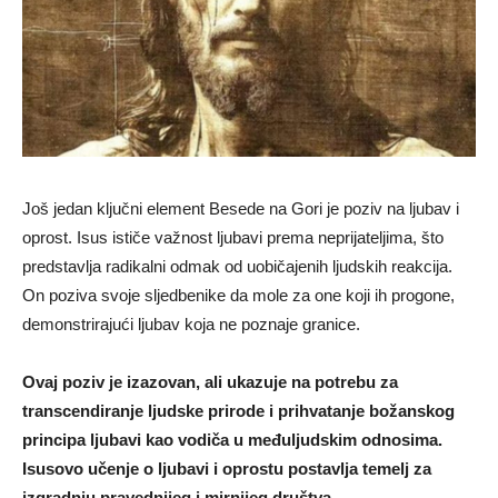
Još jedan ključni element Besede na Gori je poziv na ljubav i
oprost. Isus ističe važnost ljubavi prema neprijateljima, što
predstavlja radikalni odmak od uobičajenih ljudskih reakcija.
On poziva svoje sljedbenike da mole za one koji ih progone,
demonstrirajući ljubav koja ne poznaje granice.
Ovaj poziv je izazovan, ali ukazuje na potrebu za
transcendiranje ljudske prirode i prihvatanje božanskog
principa ljubavi kao vodiča u međuljudskim odnosima.
Isusovo učenje o ljubavi i oprostu postavlja temelj za
izgradnju pravednijeg i mirnijeg društva.