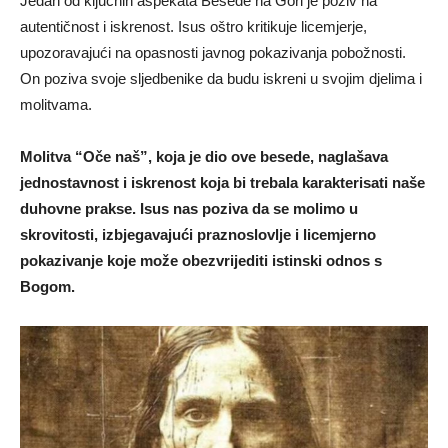
Jedan od ključnih aspekata Besede na Gori je poziv na
autentičnost i iskrenost. Isus oštro kritikuje licemjerje,
upozoravajući na opasnosti javnog pokazivanja pobožnosti.
On poziva svoje sljedbenike da budu iskreni u svojim djelima i
molitvama.
Molitva “Oče naš”, koja je dio ove besede, naglašava
jednostavnost i iskrenost koja bi trebala karakterisati naše
duhovne prakse. Isus nas poziva da se molimo u
skrovitosti, izbjegavajući praznoslovlje i licemjerno
pokazivanje koje može obezvrijediti istinski odnos s
Bogom.